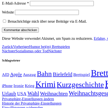
E-Mail-Adresse
*
Website
Benachrichtige mich über neue Beiträge via E-Mail.
Diese Website verwendet Akismet, um Spam zu reduzieren.
Erfahre,
Zurück
Vorheriger
Humor bei(m) Brettspielen
Nächster
Sozialismus oder Tod
Nächster
Schlagwörter
Brett
Bahn
Bielefeld
Apple
Auszug
AfD
Brettspiel
Krimi
Kurzgeschichte
Krieg
Ironie
iPhone
Weihnachtsges
Wahl
Weihnachten
Urlaub
USA
Privatsphäre-Einstellungen ändern
Historie der Privatsphäre-Einstellungen
Einwilligungen widerrufen