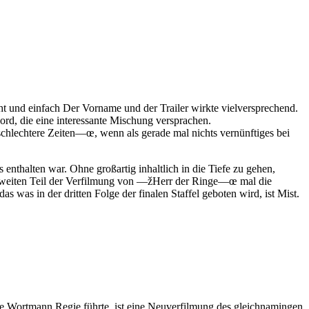
cht und einfach Der Vorname und der Trailer wirkte vielversprechend.
ord, die eine interessante Mischung versprachen.
schlechtere Zeiten—œ, wenn als gerade mal nichts vernünftiges bei
enthalten war. Ohne großartig inhaltlich in die Tiefe zu gehen,
m zweiten Teil der Verfilmung von —žHerr der Ringe—œ mal die
as in der dritten Folge der finalen Staffel geboten wird, ist Mist.
e Wortmann Regie führte, ist eine Neuverfilmung des gleichnamingen