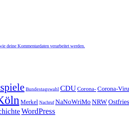
 wie deine Kommentardaten verarbeitet werden.
spiele
CDU
Corona-Viru
Corona-
Bundestagswahl
Köln
NRW
Ostfrie
NaNoWriMo
Merkel
Nachruf
WordPress
chichte