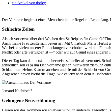
ein Artikel von
tboley
Der Vorname begleitet einen Menschen in der Regel ein Leben lang. Ei
Schlechte Zeiten
Als ich vor etwas über drei Wochen den Staffelpass für Game Of Thron
Auch meine Frau zeigte sich begeistert. Mit Christoph Maria Herbst u
Wie bei so vielen unserer Entdeckungen verschoben wird den Film abe
Netflix oder arte verfügbar ist —” oder wir auf Grund eines anderen F
Dieser Tag kam dann erstaunlicherweise schneller als vermutet. Schuld
schließlich soll es ja um Der Vorname gehen, wir waren ziemlich en
Schlacht um Helms Klamm ansehen und sie mit der Schlacht von GoT ve
Abgesehen davon bleibt die Frage, wie es jetzt nach dem Ausscheide
Jemand Nachtisch?
Gelungene Neuverfilmung
Lassen wir das, kommen wir so etwas wirklich anderem. Eigentlich 