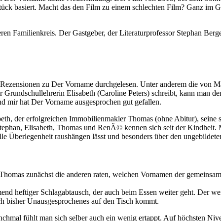
ck basiert. Macht das den Film zu einem schlechten Film? Ganz im Geg
neren Familienkreis. Der Gastgeber, der Literaturprofessor Stephan Ber
er Rezensionen zu Der Vorname durchgelesen. Unter anderem die von 
Grundschullehrerin Elisabeth (Caroline Peters) schreibt, kann man den
und mir hat Der Vorname ausgesprochen gut gefallen.
th, der erfolgreichen Immobilienmakler Thomas (ohne Abitur), seine s
phan, Elisabeth, Thomas und RenÃ© kennen sich seit der Kindheit. M
lle Überlegenheit raushängen lässt und besonders über den ungebildete
t Thomas zunächst die anderen raten, welchen Vornamen der gemeinsame 
hmend heftiger Schlagabtausch, der auch beim Essen weiter geht. Der we
ach bisher Unausgesprochenes auf den Tisch kommt.
al fühlt man sich selber auch ein wenig ertappt. Auf höchsten Niveau 