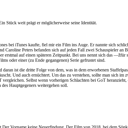
n Stück weit prägt er möglicherweise seine Identität.
es bei iTunes kaufte, fiel mir ein Film ins Auge. Er nannte sich schli
nd Caroline Peters befanden sich auf jeden Fall zwei Schauspieler an B
r erstmal auf einen späteren Zeitpunkt. Bei uns nennt sich das —žfür 
ilms oder einer (zu Ende gegangenen) Serie gefrustet sind.
 daran ist die dritte Folge von dem, was in dem erworbenen Staffelpass 
ttäuscht. Und auch ernüchtert. Um das zu verstehen, sollte man sich i
rgleichen. Selbst wenn vorherigen Schlachten bei GoT heranzieht, das w
n des Hauptgegeners weitergehen soll.
ist Der Vorname keine Neuerfindung. Der Film von 2018, bei dem Sönk