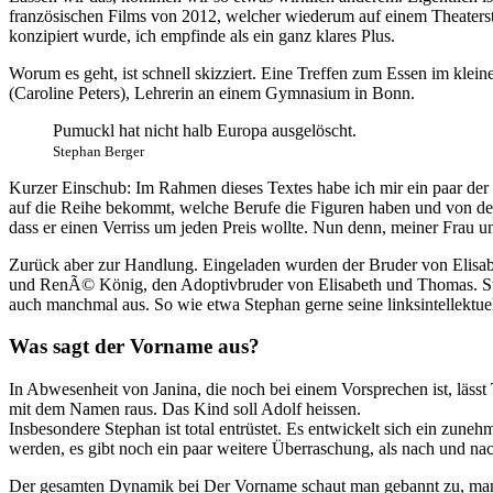
französischen Films von 2012, welcher wiederum auf einem Theaterstü
konzipiert wurde, ich empfinde als ein ganz klares Plus.
Worum es geht, ist schnell skizziert. Eine Treffen zum Essen im klei
(Caroline Peters), Lehrerin an einem Gymnasium in Bonn.
Pumuckl hat nicht halb Europa ausgelöscht.
Stephan Berger
Kurzer Einschub: Im Rahmen dieses Textes habe ich mir ein paar d
auf die Reihe bekommt, welche Berufe die Figuren haben und von der 
dass er einen Verriss um jeden Preis wollte. Nun denn, meiner Frau 
Zurück aber zur Handlung. Eingeladen wurden der Bruder von Elisabe
und RenÃ© König, den Adoptivbruder von Elisabeth und Thomas. Ste
auch manchmal aus. So wie etwa Stephan gerne seine linksintellektue
Was sagt der Vorname aus?
In Abwesenheit von Janina, die noch bei einem Vorsprechen ist, läss
mit dem Namen raus. Das Kind soll Adolf heissen.
Insbesondere Stephan ist total entrüstet. Es entwickelt sich ein zune
werden, es gibt noch ein paar weitere Überraschung, als nach und n
Der gesamten Dynamik bei Der Vorname schaut man gebannt zu, manchm