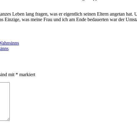
nzes Leben lang fragen, was er eigentlich seinen Eltern angetan hat. 
as Einzige, was meine Frau und ich am Ende bedauerten war der Umstan
 Wahnsinns
sinns
sind mit
*
markiert