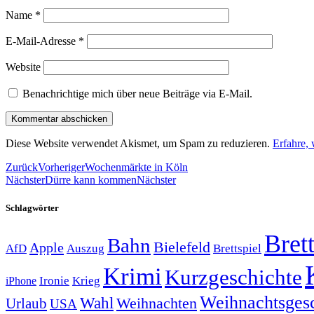
Name
*
E-Mail-Adresse
*
Website
Benachrichtige mich über neue Beiträge via E-Mail.
Diese Website verwendet Akismet, um Spam zu reduzieren.
Erfahre,
Zurück
Vorheriger
Wochenmärkte in Köln
Nächster
Dürre kann kommen
Nächster
Schlagwörter
Brett
Bahn
Bielefeld
Apple
Auszug
AfD
Brettspiel
Krimi
Kurzgeschichte
Krieg
Ironie
iPhone
Weihnachtsges
Wahl
Weihnachten
Urlaub
USA