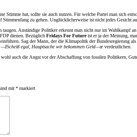
ine Stimme hat, sollte sie auch nutzen. Für welche Partei man sich ents
f Stimmenfang zu gehen. Unglücklicherweise ist nicht jedes Gesicht a
 taugen. Anständige Politiker erkennt man nicht nur im Wahlkampf an g
r FDP dienen. Bezüglich
Fridays For Future
ist er ja der Meinung, man
inführen. Sag der Mann, der die Klimapoltik der Bundesregierung als sc
g
—žScheiß egal, Hauptsache wir bekommen Geld—œ
verdeutlichen.
 wohl auch die Angst vor der Abschaffung von fossilen Politikern. Gute
sind mit
*
markiert