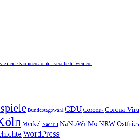
 wie deine Kommentardaten verarbeitet werden.
spiele
CDU
Corona-Viru
Corona-
Bundestagswahl
Köln
NRW
Ostfrie
NaNoWriMo
Merkel
Nachruf
WordPress
chichte