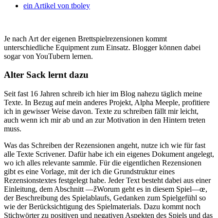
ein Artikel von
tboley
Je nach Art der eigenen Brettspielrezensionen kommt
unterschiedliche Equipment zum Einsatz. Blogger können dabei
sogar von YouTubern lernen.
Alter Sack lernt dazu
Seit fast 16 Jahren schreib ich hier im Blog nahezu täglich meine
Texte. In Bezug auf mein anderes Projekt, Alpha Meeple, profitiere
ich in gewisser Weise davon. Texte zu schreiben fällt mir leicht,
auch wenn ich mir ab und an zur Motivation in den Hintern treten
muss.
Was das Schreiben der Rezensionen angeht, nutze ich wie für fast
alle Texte Scrivener. Dafür habe ich ein eigenes Dokument angelegt,
wo ich alles relevante sammle. Für die eigentlichen Rezensionen
gibt es eine Vorlage, mit der ich die Grundstruktur eines
Rezensionstextes festgelegt habe. Jeder Text besteht dabei aus einer
Einleitung, dem Abschnitt —žWorum geht es in diesem Spiel—œ,
der Beschreibung des Spielablaufs, Gedanken zum Spielgefühl so
wie der Berücksichtigung des Spielmaterials. Dazu kommt noch
Stichwörter zu positiven und negativen Aspekten des Spiels und das