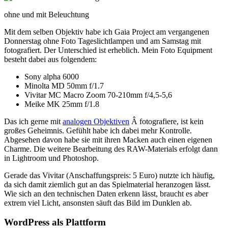
ohne und mit Beleuchtung
Mit dem selben Objektiv habe ich Gaia Project am vergangenen
Donnerstag ohne Foto Tageslichtlampen und am Samstag mit
fotografiert. Der Unterschied ist erheblich. Mein Foto Equipment
besteht dabei aus folgendem:
Sony alpha 6000
Minolta MD 50mm f/1.7
Vivitar MC Macro Zoom 70-210mm f/4,5-5,6
Meike MK 25mm f/1.8
Das ich gerne mit
analogen Objektiven
Â fotografiere, ist kein
großes Geheimnis. Gefühlt habe ich dabei mehr Kontrolle.
Abgesehen davon habe sie mit ihren Macken auch einen eigenen
Charme. Die weitere Bearbeitung des RAW-Materials erfolgt dann
in Lightroom und Photoshop.
Gerade das Vivitar (Anschaffungspreis: 5 Euro) nutzte ich häufig,
da sich damit ziemlich gut an das Spielmaterial heranzogen lässt.
Wie sich an den technischen Daten erkenn lässt, braucht es aber
extrem viel Licht, ansonsten säuft das Bild im Dunklen ab.
WordPress als Plattform