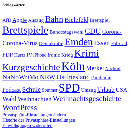
Schlagwörter
Bahn
Bielefeld
Apple
Auszug
AfD
Brettspiel
Brettspiele
CDU
Corona-
Bundestagswahl
Emden
Corona-Virus
Essen
Demokratie
Fahrrad
Krimi
FDP
Hartz IV
Krieg
Ironie
iPhone
Köln
Kurzgeschichte
Merkel
Nachruf
NRW
Ostfriesland
NaNoWriMo
Pandemie
SPD
Schule
Urlaub
Podcast
USA
Sommer
Umzug
Weihnachtsgeschichte
Wahl
Weihnachten
WordPress
Privatsphäre-Einstellungen ändern
Historie der Privatsphäre-Einstellungen
Einwilligungen widerrufen