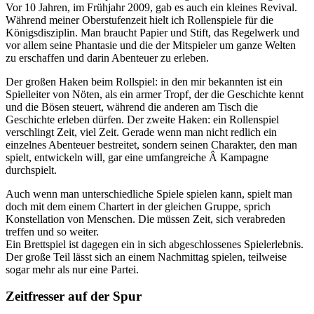
Vor 10 Jahren, im Frühjahr 2009, gab es auch ein kleines Revival.
Während meiner Oberstufenzeit hielt ich Rollenspiele für die
Königsdisziplin. Man braucht Papier und Stift, das Regelwerk und
vor allem seine Phantasie und die der Mitspieler um ganze Welten
zu erschaffen und darin Abenteuer zu erleben.
Der großen Haken beim Rollspiel: in den mir bekannten ist ein
Spielleiter von Nöten, als ein armer Tropf, der die Geschichte kennt
und die Bösen steuert, während die anderen am Tisch die
Geschichte erleben dürfen. Der zweite Haken: ein Rollenspiel
verschlingt Zeit, viel Zeit. Gerade wenn man nicht redlich ein
einzelnes Abenteuer bestreitet, sondern seinen Charakter, den man
spielt, entwickeln will, gar eine umfangreiche Â Kampagne
durchspielt.
Auch wenn man unterschiedliche Spiele spielen kann, spielt man
doch mit dem einem Chartert in der gleichen Gruppe, sprich
Konstellation von Menschen. Die müssen Zeit, sich verabreden
treffen und so weiter.
Ein Brettspiel ist dagegen ein in sich abgeschlossenes Spielerlebnis.
Der große Teil lässt sich an einem Nachmittag spielen, teilweise
sogar mehr als nur eine Partei.
Zeitfresser auf der Spur