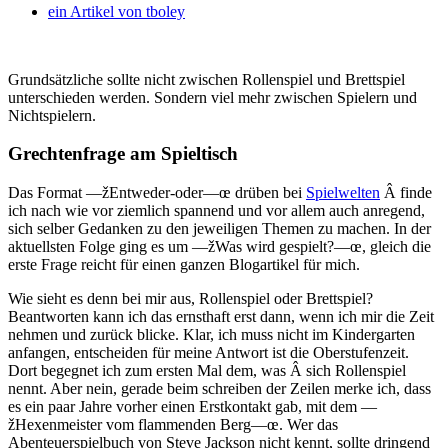
ein Artikel von
tboley
Grundsätzliche sollte nicht zwischen Rollenspiel und Brettspiel
unterschieden werden. Sondern viel mehr zwischen Spielern und
Nichtspielern.
Grechtenfrage am Spieltisch
Das Format —žEntweder-oder—œ drüben bei
Spielwelten
Â finde
ich nach wie vor ziemlich spannend und vor allem auch anregend,
sich selber Gedanken zu den jeweiligen Themen zu machen. In der
aktuellsten Folge ging es um —žWas wird gespielt?—œ, gleich die
erste Frage reicht für einen ganzen Blogartikel für mich.
Wie sieht es denn bei mir aus, Rollenspiel oder Brettspiel?
Beantworten kann ich das ernsthaft erst dann, wenn ich mir die Zeit
nehmen und zurück blicke. Klar, ich muss nicht im Kindergarten
anfangen, entscheiden für meine Antwort ist die Oberstufenzeit.
Dort begegnet ich zum ersten Mal dem, was Â sich Rollenspiel
nennt. Aber nein, gerade beim schreiben der Zeilen merke ich, dass
es ein paar Jahre vorher einen Erstkontakt gab, mit dem —
žHexenmeister vom flammenden Berg—œ. Wer das
Abenteuerspielbuch von Steve Jackson nicht kennt, sollte dringend