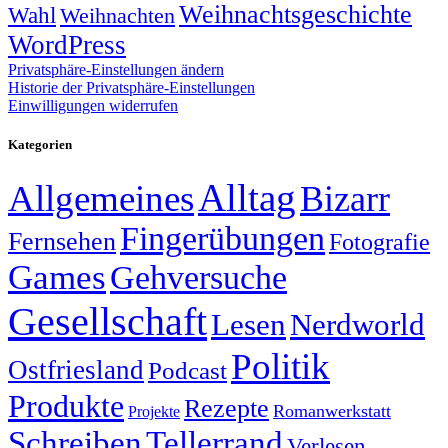
Weihnachtsgeschichte
Wahl
Weihnachten
WordPress
Privatsphäre-Einstellungen ändern
Historie der Privatsphäre-Einstellungen
Einwilligungen widerrufen
Kategorien
Alltag
Allgemeines
Bizarr
Fingerübungen
Fernsehen
Fotografie
Games
Gehversuche
Gesellschaft
Lesen
Nerdworld
Politik
Ostfriesland
Podcast
Produkte
Rezepte
Romanwerkstatt
Projekte
Schreiben
Tellerrand
Verlesen