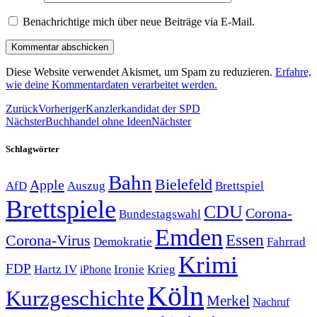
Benachrichtige mich über neue Beiträge via E-Mail.
Diese Website verwendet Akismet, um Spam zu reduzieren.
Erfahre,
wie deine Kommentardaten verarbeitet werden.
Zurück
Vorheriger
Kanzlerkandidat der SPD
Nächster
Buchhandel ohne Ideen
Nächster
Schlagwörter
Bahn
Bielefeld
Apple
Auszug
AfD
Brettspiel
Brettspiele
CDU
Corona-
Bundestagswahl
Emden
Corona-Virus
Essen
Demokratie
Fahrrad
Krimi
FDP
Hartz IV
Krieg
Ironie
iPhone
Köln
Kurzgeschichte
Merkel
Nachruf