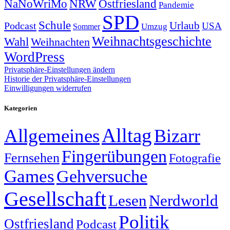
NRW
Ostfriesland
NaNoWriMo
Pandemie
SPD
Schule
Urlaub
Podcast
USA
Sommer
Umzug
Weihnachtsgeschichte
Wahl
Weihnachten
WordPress
Privatsphäre-Einstellungen ändern
Historie der Privatsphäre-Einstellungen
Einwilligungen widerrufen
Kategorien
Alltag
Allgemeines
Bizarr
Fingerübungen
Fernsehen
Fotografie
Games
Gehversuche
Gesellschaft
Lesen
Nerdworld
Politik
Ostfriesland
Podcast