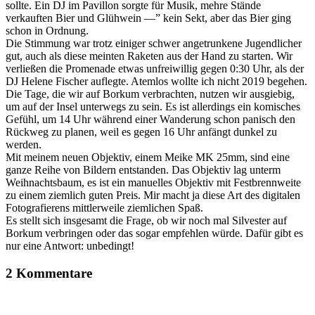
sollte. Ein DJ im Pavillon sorgte für Musik, mehre Stände
verkauften Bier und Glühwein —” kein Sekt, aber das Bier ging
schon in Ordnung.
Die Stimmung war trotz einiger schwer angetrunkene Jugendlicher
gut, auch als diese meinten Raketen aus der Hand zu starten. Wir
verließen die Promenade etwas unfreiwillig gegen 0:30 Uhr, als der
DJ Helene Fischer auflegte. Atemlos wollte ich nicht 2019 begehen.
Die Tage, die wir auf Borkum verbrachten, nutzen wir ausgiebig,
um auf der Insel unterwegs zu sein. Es ist allerdings ein komisches
Gefühl, um 14 Uhr während einer Wanderung schon panisch den
Rückweg zu planen, weil es gegen 16 Uhr anfängt dunkel zu
werden.
Mit meinem neuen Objektiv, einem Meike MK 25mm, sind eine
ganze Reihe von Bildern entstanden. Das Objektiv lag unterm
Weihnachtsbaum, es ist ein manuelles Objektiv mit Festbrennweite
zu einem ziemlich guten Preis. Mir macht ja diese Art des digitalen
Fotografierens mittlerweile ziemlichen Spaß.
Es stellt sich insgesamt die Frage, ob wir noch mal Silvester auf
Borkum verbringen oder das sogar empfehlen würde. Dafür gibt es
nur eine Antwort: unbedingt!
2 Kommentare