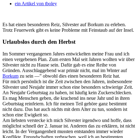
ein Artikel von
tboley
Es hat einen besonderen Reiz, Silvester auf Borkum zu erleben.
Trotz Feuerwerk gibt es keine Probleme mit Feinstaub auf der Insel.
Urlaubslos durch den Herbst
Im Sommer vergangenen Jahres entwickelten meine Frau und ich
einen vergebenen Plan. Zum ersten Mal seit Jahren wollten wir über
Silvester nicht zu Hause sein. Dafür gab es eine Reihe von
Gründen. Ausschlaggebend war primär nicht, mal im Winter auf
Borkum
zu sein —” obwohl dies einen besonderen Reiz hat.
Für mich persönlich ist die Zeit zwischen den Jahren, insbesondere
Silvester und Neujahr immer schon eine besonders schwierige Zeit.
An Neujahr Geburtstag zu haben, ist häufig kein Zuckerschlecken.
Es mag Menschen geben, die krachend ins neue Jahr und in ihren
Geburtstag reinfeiern. Ich für meinen Teil gehöre ganz bestimmt
nicht dazu. Das hat auch nichts mit dem Alter zu tun, sondern ist
schon eine Ewigkeit so.
Am liebsten verstecke ich mich Silvester irgendwo und hoffe, dass
möglichst schnell der 2. Januar ist. Anderen das zu erklären, ist nicht
leicht. In der Vergangenheit mussten entstanden immer wieder
Konflikte, Freundschaften zerbrachen, weil ich an bestimmten