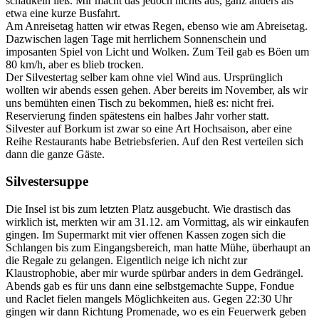
schaukeln ließ. Mir macht das jedoch nichts aus, ganz anders als
etwa eine kurze Busfahrt.
Am Anreisetag hatten wir etwas Regen, ebenso wie am Abreisetag.
Dazwischen lagen Tage mit herrlichem Sonnenschein und
imposanten Spiel von Licht und Wolken. Zum Teil gab es Böen um
80 km/h, aber es blieb trocken.
Der Silvestertag selber kam ohne viel Wind aus. Ursprünglich
wollten wir abends essen gehen. Aber bereits im November, als wir
uns bemühten einen Tisch zu bekommen, hieß es: nicht frei.
Reservierung finden spätestens ein halbes Jahr vorher statt.
Silvester auf Borkum ist zwar so eine Art Hochsaison, aber eine
Reihe Restaurants habe Betriebsferien. Auf den Rest verteilen sich
dann die ganze Gäste.
Silvestersuppe
Die Insel ist bis zum letzten Platz ausgebucht. Wie drastisch das
wirklich ist, merkten wir am 31.12. am Vormittag, als wir einkaufen
gingen. Im Supermarkt mit vier offenen Kassen zogen sich die
Schlangen bis zum Eingangsbereich, man hatte Mühe, überhaupt an
die Regale zu gelangen. Eigentlich neige ich nicht zur
Klaustrophobie, aber mir wurde spürbar anders in dem Gedrängel.
Abends gab es für uns dann eine selbstgemachte Suppe, Fondue
und Raclet fielen mangels Möglichkeiten aus. Gegen 22:30 Uhr
gingen wir dann Richtung Promenade, wo es ein Feuerwerk geben