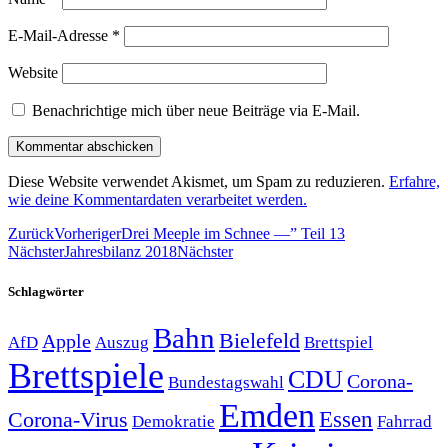
E-Mail-Adresse
*
Website
Benachrichtige mich über neue Beiträge via E-Mail.
Diese Website verwendet Akismet, um Spam zu reduzieren.
Erfahre,
wie deine Kommentardaten verarbeitet werden.
Zurück
Vorheriger
Drei Meeple im Schnee —” Teil 13
Nächster
Jahresbilanz 2018
Nächster
Schlagwörter
Bahn
Bielefeld
Apple
Auszug
AfD
Brettspiel
Brettspiele
CDU
Corona-
Bundestagswahl
Emden
Corona-Virus
Essen
Demokratie
Fahrrad