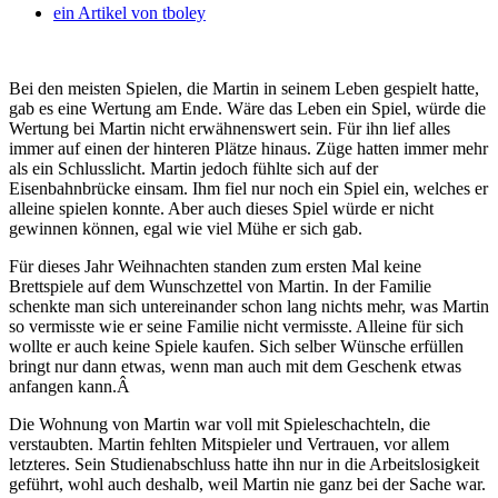
ein Artikel von
tboley
Bei den meisten Spielen, die Martin in seinem Leben gespielt hatte,
gab es eine Wertung am Ende. Wäre das Leben ein Spiel, würde die
Wertung bei Martin nicht erwähnenswert sein.
Für ihn lief alles
immer auf einen der hinteren Plätze hinaus. Züge hatten immer mehr
als ein Schlusslicht. Martin jedoch fühlte sich auf der
Eisenbahnbrücke einsam. Ihm fiel nur noch ein Spiel ein, welches er
alleine spielen konnte. Aber auch dieses Spiel würde er nicht
gewinnen können, egal wie viel Mühe er sich gab.
Für dieses Jahr Weihnachten standen zum ersten Mal keine
Brettspiele auf dem Wunschzettel von Martin. In der Familie
schenkte man sich untereinander schon lang nichts mehr, was Martin
so vermisste wie er seine Familie nicht vermisste. Alleine für sich
wollte er auch keine Spiele kaufen. Sich selber Wünsche erfüllen
bringt nur dann etwas, wenn man auch mit dem Geschenk etwas
anfangen kann.
Â
Die Wohnung von Martin war voll mit Spieleschachteln, die
verstaubten. Martin fehlten Mitspieler und Vertrauen, vor allem
letzteres. Sein Studienabschluss hatte ihn nur in die Arbeitslosigkeit
geführt, wohl auch deshalb, weil Martin nie ganz bei der Sache war.