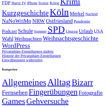
Krimi
FDP
Hartz IV
Krieg
Ironie
iPhone
Köln
Kurzgeschichte
Merkel
Nachruf
NRW
Ostfriesland
NaNoWriMo
Pandemie
SPD
Schule
Urlaub
Podcast
USA
Sommer
Umzug
Weihnachtsgeschichte
Wahl
Weihnachten
WordPress
Privatsphäre-Einstellungen ändern
Historie der Privatsphäre-Einstellungen
Einwilligungen widerrufen
Kategorien
Alltag
Allgemeines
Bizarr
Fingerübungen
Fernsehen
Fotografie
Games
Gehversuche