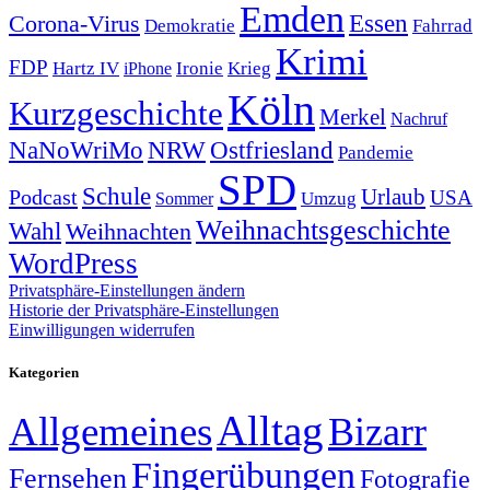
Emden
Corona-Virus
Essen
Demokratie
Fahrrad
Krimi
FDP
Hartz IV
Krieg
Ironie
iPhone
Köln
Kurzgeschichte
Merkel
Nachruf
NRW
Ostfriesland
NaNoWriMo
Pandemie
SPD
Schule
Urlaub
Podcast
USA
Sommer
Umzug
Weihnachtsgeschichte
Wahl
Weihnachten
WordPress
Privatsphäre-Einstellungen ändern
Historie der Privatsphäre-Einstellungen
Einwilligungen widerrufen
Kategorien
Alltag
Allgemeines
Bizarr
Fingerübungen
Fernsehen
Fotografie