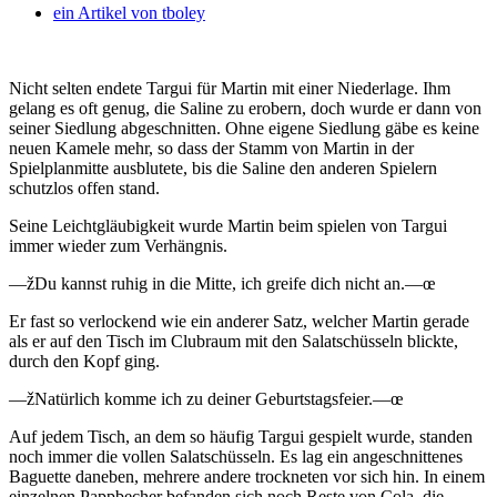
ein Artikel von
tboley
Nicht selten endete Targui für Martin mit einer Niederlage. Ihm
gelang es oft genug, die Saline zu erobern, doch wurde er dann von
seiner Siedlung abgeschnitten.
Ohne eigene Siedlung gäbe es keine
neuen Kamele mehr, so dass der Stamm von Martin in der
Spielplanmitte ausblutete, bis die Saline den anderen Spielern
schutzlos offen stand.
Seine Leichtgläubigkeit wurde Martin beim spielen von Targui
immer wieder zum Verhängnis.
—žDu kannst ruhig in die Mitte, ich greife dich nicht an.—œ
Er fast so verlockend wie ein anderer Satz, welcher Martin gerade
als er auf den Tisch im Clubraum mit den Salatschüsseln blickte,
durch den Kopf ging.
—žNatürlich komme ich zu deiner Geburtstagsfeier.—œ
Auf jedem Tisch, an dem so häufig Targui gespielt wurde, standen
noch immer die vollen Salatschüsseln. Es lag ein angeschnittenes
Baguette daneben, mehrere andere trockneten vor sich hin. In einem
einzelnen Pappbecher befanden sich noch Reste von Cola, die