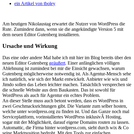
ein Artikel von
tboley
Am heutigen Nikolaustag erwartet die Nutzer von WordPress die
Rute. Zumindest dann, wenn sie die angekündigte Version 5 mit
dem neuen Editor Gutenberg installieren.
Ursache und Wirkung
Das eine oder andere Mal habe ich mit hier im Blog bereits über den
neuen Editor Gutenberg
geäußert
. Einer anfänglichen völligen
Ablehnung ist zumindest bei mir die Einsicht gewachsen, warum
Gutenberg möglicherweise notwendig ist. Als Agentur-Mensch sehe
ich natürlich, wie sich der Markt entwickelt. Anbieter wie wix und
Jimdo sollen das Leben leichter machen. Tatsächlich versprechen sie
die schnelle Website aus dem Baukasten. Das ist sowohl für
WordPress als auch für Agentur ein echtes Problem.
An dieser Stelle muss auch betont werden, dass es WordPress in
zwei Geschmacksrichtungen gibt. Die Variante zum selber hosten,
welche unter wordpress.org zu finden ist. Und das Ganze noch mal
Serviceplattform, vorinstalliertes WordPress inklusivÂ Hosting,
sogar mit der Möglichkeit, darauf eigene Domains routen zu lassen.
Automattic, die Firma hinter wordpress.com, sieht durch wix & Co
seine Marktposition bedroht. Mit den Tools zur einfachen