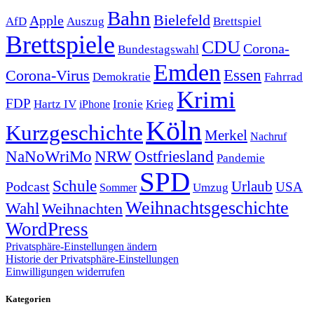
Bahn
Bielefeld
Apple
Auszug
AfD
Brettspiel
Brettspiele
CDU
Corona-
Bundestagswahl
Emden
Corona-Virus
Essen
Demokratie
Fahrrad
Krimi
FDP
Hartz IV
Krieg
Ironie
iPhone
Köln
Kurzgeschichte
Merkel
Nachruf
NRW
Ostfriesland
NaNoWriMo
Pandemie
SPD
Schule
Urlaub
Podcast
USA
Sommer
Umzug
Weihnachtsgeschichte
Wahl
Weihnachten
WordPress
Privatsphäre-Einstellungen ändern
Historie der Privatsphäre-Einstellungen
Einwilligungen widerrufen
Kategorien