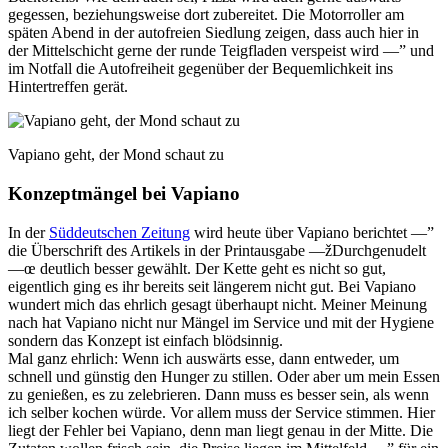
gegessen, beziehungsweise dort zubereitet. Die Motorroller am
späten Abend in der autofreien Siedlung zeigen, dass auch hier in
der Mittelschicht gerne der runde Teigfladen verspeist wird —” und
im Notfall die Autofreiheit gegenüber der Bequemlichkeit ins
Hintertreffen gerät.
Vapiano geht, der Mond schaut zu
Konzeptmängel bei Vapiano
In der
Süddeutschen Zeitung
wird heute über Vapiano berichtet —”
die Überschrift des Artikels in der Printausgabe —žDurchgenudelt
—œ deutlich besser gewählt. Der Kette geht es nicht so gut,
eigentlich ging es ihr bereits seit längerem nicht gut. Bei Vapiano
wundert mich das ehrlich gesagt überhaupt nicht. Meiner Meinung
nach hat Vapiano nicht nur Mängel im Service und mit der Hygiene
sondern das Konzept ist einfach blödsinnig.
Mal ganz ehrlich: Wenn ich auswärts esse, dann entweder, um
schnell und günstig den Hunger zu stillen. Oder aber um mein Essen
zu genießen, es zu zelebrieren. Dann muss es besser sein, als wenn
ich selber kochen würde. Vor allem muss der Service stimmen. Hier
liegt der Fehler bei Vapiano, denn man liegt genau in der Mitte. Die