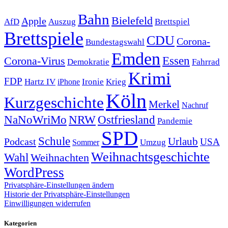
Bahn
Bielefeld
Apple
Auszug
AfD
Brettspiel
Brettspiele
CDU
Corona-
Bundestagswahl
Emden
Corona-Virus
Essen
Demokratie
Fahrrad
Krimi
FDP
Hartz IV
Krieg
Ironie
iPhone
Köln
Kurzgeschichte
Merkel
Nachruf
NRW
Ostfriesland
NaNoWriMo
Pandemie
SPD
Schule
Urlaub
Podcast
USA
Sommer
Umzug
Weihnachtsgeschichte
Wahl
Weihnachten
WordPress
Privatsphäre-Einstellungen ändern
Historie der Privatsphäre-Einstellungen
Einwilligungen widerrufen
Kategorien