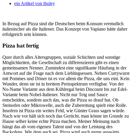
ein Artikel von
tboley
In Bezug auf Pizza sind die Deutschen beim Konsum vermutlich
italienischer als die Italiener. Das Konzept von Vapiano hätte daher
erfolgreich sein können.
Pizza hat fertig
Quer durch alles Altersgruppen, soziale Schichten und sonstige
Möglichkeiten, die Gesellschaft zu differenzieren gibt es einen
gemeinsamen Nenner. Zumindest eine signifikante Häufung in der
Antwort auf die Frage nach dem Lieblingsessen. Neben Currywurst
mit Pommes und Döner ist es vor allem die Pizza, die uns eint. Kein
Wunder, denn sie ist in breitem Preisspektrum verfügbar. Von der
No-Name Variante aus dem Kühlregal beim Discount bis zur Edel-
Variante beim Nobel-Italiener. Nicht nur Teig und Sauce
entscheiden, sondern auch das, was die Pizza so drauf hat. Ob
Steinofen oder Mikrowelle, auch die Zubereitung spielt eine Rolle.
Insofern ist Pizza ein weites Feld, wie Günter Grass sagen würde.
Nach wie vor hält sich noch das Gerücht, man könne im Grunde zu
Hause selber keine echte Pizza machen. Meiner Meinung nach
hängt das ab vom eigenen Talent und von der Leistung des
Backofens. Wie dem auch sei, Pizza wird auch gerne auswärts