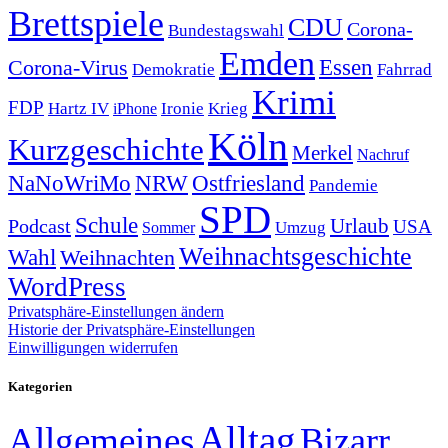
Brettspiele
CDU
Corona-
Bundestagswahl
Emden
Corona-Virus
Essen
Demokratie
Fahrrad
Krimi
FDP
Hartz IV
Krieg
Ironie
iPhone
Köln
Kurzgeschichte
Merkel
Nachruf
NRW
Ostfriesland
NaNoWriMo
Pandemie
SPD
Schule
Urlaub
Podcast
USA
Sommer
Umzug
Weihnachtsgeschichte
Wahl
Weihnachten
WordPress
Privatsphäre-Einstellungen ändern
Historie der Privatsphäre-Einstellungen
Einwilligungen widerrufen
Kategorien
Alltag
Allgemeines
Bizarr