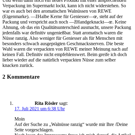
Und wenn dann noch ein neues Produkt mit einer ansprechenden
Verpackung im Supermarkt lockt, kann ich nicht widerstehen. So
war es auch bei den aromatischen Walnüssen von REWE
(Eigenmarke). —žHalbe Kerne für Geniesser—œ, steht auf der
Packung und verspricht auch noch —žHandgeknackt—œ. Keine
Ahnung, ob das ein Qualitätsunterschied ausmacht, unsere Packung
jedenfalls war definitiv ungenießbar. Statt aromatisch waren die
Nüsse ranzig. Also weniger für Geniesser als für Menschen mit
besonders schwach ausgeprägten Geschmacksnerven. Die beste
Wahl waren die verpackten von REWE meiner Meinung nach auf
keinen Fall. Definitiv nicht empfehlenswert. Beim greife ich doch
lieber wieder auf die natürlich verpackten Nüsse zum selber
knacken zurück.
2 Kommentare
Rita Rösler
sagt:
17. Juli 2021 um 6:38 Uhr
Moin
Auf der Suche zu „Walnüsse ranzig“ wurde mir Ihre /Deine
Seite vorgeschlagen.