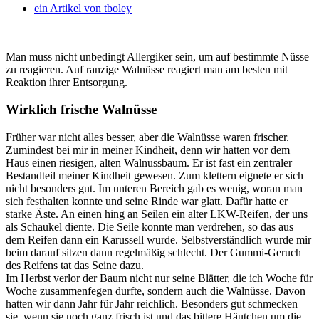
ein Artikel von
tboley
Man muss nicht unbedingt Allergiker sein, um auf bestimmte Nüsse
zu reagieren. Auf ranzige Walnüsse reagiert man am besten mit
Reaktion ihrer Entsorgung.
Wirklich frische Walnüsse
Früher war nicht alles besser, aber die Walnüsse waren frischer.
Zumindest bei mir in meiner Kindheit, denn wir hatten vor dem
Haus einen riesigen, alten Walnussbaum. Er ist fast ein zentraler
Bestandteil meiner Kindheit gewesen. Zum klettern eignete er sich
nicht besonders gut. Im unteren Bereich gab es wenig, woran man
sich festhalten konnte und seine Rinde war glatt. Dafür hatte er
starke Äste. An einen hing an Seilen ein alter LKW-Reifen, der uns
als Schaukel diente. Die Seile konnte man verdrehen, so das aus
dem Reifen dann ein Karussell wurde. Selbstverständlich wurde mir
beim darauf sitzen dann regelmäßig schlecht. Der Gummi-Geruch
des Reifens tat das Seine dazu.
Im Herbst verlor der Baum nicht nur seine Blätter, die ich Woche für
Woche zusammenfegen durfte, sondern auch die Walnüsse. Davon
hatten wir dann Jahr für Jahr reichlich. Besonders gut schmecken
sie, wenn sie noch ganz frisch ist und das bittere Häutchen um die