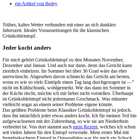
ein Artikel von
tboley
Trübes, kaltes Wetter verbunden mit einer an sich dunklen
Jahreszeit. Idealer Voraussetzungen für die klassischen
Grünkohleintopf.
Jeder kocht anders
Für mich gehört Grünkohleintopf zu den Monaten November,
Dezember und Januar. Und auch nur dann, denn das Gericht kann
ziemlich einheizen. Im Sommer bei über 30 Grad wäre das eher
unerwünscht. Abgesehen davon schmeckt das Gericht am besten,
wenn es wie so viele Eintöpfe einen Tag lang durchgezogen ist —”
nicht im Kühlschrank, wohlgemerkt. Wie das dann im Sommer in
der Küche riecht, möchte ich mir lieber nicht vorstellen. Überhaupt
ist Grünkohleintopf nicht jedermanns Geschmack. Was mitunter
vielleicht sogar an einem seiner Probleme eigene könnte.
Das größten Probleme beim Klassiker Grünkohleintopf ist jedoch,
dass ihn tatsächlich jeder etwas anders kocht. Ich für meinen Teil bin
aufgewachsenen mit der Zubereitung, so wie sie am Niederrhein
verbreitet ist. Von dort stammt auch
mein Rezept
, welches ich schon
seit vielen Jahren für den Eintopf verwende. Mein erstes Mal mit
fremdgekochtem Eintopf in Ostwestfalen war für mich ein Schock.