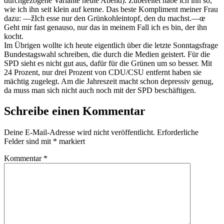
durchgezogene Variante heute Abend). Zubereitet habe ich ihn so,
wie ich ihn seit klein auf kenne. Das beste Kompliment meiner Frau
dazu: —žIch esse nur den Grünkohleintopf, den du machst.—œ
Geht mir fast genauso, nur das in meinem Fall ich es bin, der ihn
kocht.
Im Übrigen wollte ich heute eigentlich über die letzte Sonntagsfrage
Bundestagswahl schreiben, die durch die Medien geistert. Für die
SPD sieht es nicht gut aus, dafür für die Grünen um so besser. Mit
24 Prozent, nur drei Prozent von CDU/CSU entfernt haben sie
mächtig zugelegt. Am die Jahreszeit macht schon depressiv genug,
da muss man sich nicht auch noch mit der SPD beschäftigen.
Schreibe einen Kommentar
Deine E-Mail-Adresse wird nicht veröffentlicht.
Erforderliche
Felder sind mit
*
markiert
Kommentar
*