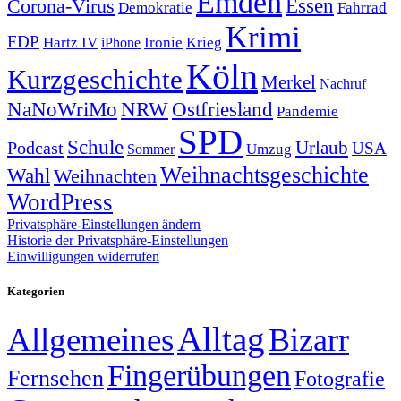
Emden
Corona-Virus
Essen
Demokratie
Fahrrad
Krimi
FDP
Hartz IV
Krieg
Ironie
iPhone
Köln
Kurzgeschichte
Merkel
Nachruf
NRW
Ostfriesland
NaNoWriMo
Pandemie
SPD
Schule
Urlaub
Podcast
USA
Sommer
Umzug
Weihnachtsgeschichte
Wahl
Weihnachten
WordPress
Privatsphäre-Einstellungen ändern
Historie der Privatsphäre-Einstellungen
Einwilligungen widerrufen
Kategorien
Alltag
Allgemeines
Bizarr
Fingerübungen
Fernsehen
Fotografie