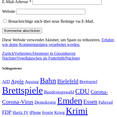
E-Mail-Adresse
*
Website
Benachrichtige mich über neue Beiträge via E-Mail.
Diese Website verwendet Akismet, um Spam zu reduzieren.
Erfahre,
wie deine Kommentardaten verarbeitet werden.
Zurück
Vorheriger
Abenteuer in Gloomhaven
Nächster
Vogelhäuschen als Futterhilfe
Nächster
Schlagwörter
Bahn
Bielefeld
Apple
Auszug
AfD
Brettspiel
Brettspiele
CDU
Corona-
Bundestagswahl
Emden
Corona-Virus
Essen
Demokratie
Fahrrad
Krimi
FDP
Hartz IV
Krieg
Ironie
iPhone