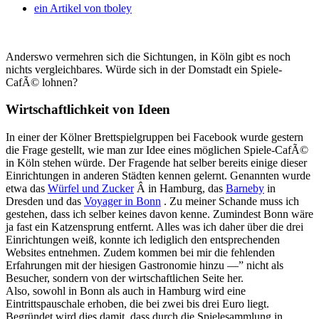
ein Artikel von
tboley
Anderswo vermehren sich die Sichtungen, in Köln gibt es noch
nichts vergleichbares. Würde sich in der Domstadt ein Spiele-
CafÃ© lohnen?
Wirtschaftlichkeit von Ideen
In einer der Kölner Brettspielgruppen bei Facebook wurde gestern
die Frage gestellt, wie man zur Idee eines möglichen Spiele-CafÃ©
in Köln stehen würde. Der Fragende hat selber bereits einige dieser
Einrichtungen in anderen Städten kennen gelernt. Genannten wurde
etwa das
Würfel und Zucker
Â in Hamburg, das
Barneby
in
Dresden und das
Voyager in Bonn
. Zu meiner Schande muss ich
gestehen, dass ich selber keines davon kenne. Zumindest Bonn wäre
ja fast ein Katzensprung entfernt. Alles was ich daher über die drei
Einrichtungen weiß, konnte ich lediglich den entsprechenden
Websites entnehmen. Zudem kommen bei mir die fehlenden
Erfahrungen mit der hiesigen Gastronomie hinzu —” nicht als
Besucher, sondern von der wirtschaftlichen Seite her.
Also, sowohl in Bonn als auch in Hamburg wird eine
Eintrittspauschale erhoben, die bei zwei bis drei Euro liegt.
Begründet wird dies damit, dass durch die Spielesammlung in