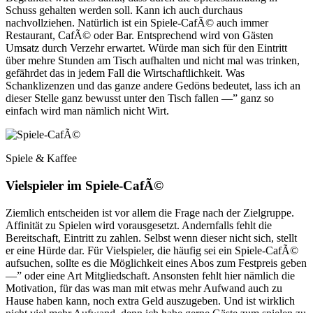
Schuss gehalten werden soll. Kann ich auch durchaus
nachvollziehen. Natürlich ist ein Spiele-CafÃ© auch immer
Restaurant, CafÃ© oder Bar. Entsprechend wird von Gästen
Umsatz durch Verzehr erwartet. Würde man sich für den Eintritt
über mehre Stunden am Tisch aufhalten und nicht mal was trinken,
gefährdet das in jedem Fall die Wirtschaftlichkeit. Was
Schanklizenzen und das ganze andere Gedöns bedeutet, lass ich an
dieser Stelle ganz bewusst unter den Tisch fallen —” ganz so
einfach wird man nämlich nicht Wirt.
Spiele & Kaffee
Vielspieler im Spiele-CafÃ©
Ziemlich entscheiden ist vor allem die Frage nach der Zielgruppe.
Affinität zu Spielen wird vorausgesetzt. Andernfalls fehlt die
Bereitschaft, Eintritt zu zahlen. Selbst wenn dieser nicht sich, stellt
er eine Hürde dar. Für Vielspieler, die häufig sei ein Spiele-CafÃ©
aufsuchen, sollte es die Möglichkeit eines Abos zum Festpreis geben
—” oder eine Art Mitgliedschaft. Ansonsten fehlt hier nämlich die
Motivation, für das was man mit etwas mehr Aufwand auch zu
Hause haben kann, noch extra Geld auszugeben. Und ist wirklich