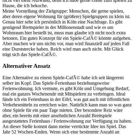
nicht viel mehr Aufwand, denn ich habe gerne Gäste zum spielen zu
Hause, die ich bekoche.
Meine Vorstellung der Zielgruppe: Menschen, die gerne spielen,
aber deren eigene Wohnung für (größere) Spielgruppen zu klein ist.
Genau hier sehe ich persönlich in Köln eine Nachfrage. Es gibt
genügend Brettspieler in der Millionenstadt und wie es um
Wohnraum hier bestellt ist, muss man glaube ich nicht noch extra
betonen. Ein gutes Konzept für ein Spiele-CafÃ© könnte aufgehen.
Aber machen wir uns nichts vor, man wird finanziell auf jeden Fall
eine Durststrecke haben. Reich wird man auch nicht. Mit Glück
trägt sich das Spiele-CafÃ©.
Alternativer Ansatz
Eine Alternative zu einem Spiele-CafÃ© habe ich seit längerem
selber im Kopf. Das Spiele-Ferienhaus beziehungsweise
Ferienwohnung. Ich vermute, es gibt Köln und Umgebung Bedarf,
mal ein ganzes Wochenende mit Mitspielern zu verbringen. Ideal
fände ich ein Ferienhaus in der Eifel, was gut auch mit öffentlichen
Verkehrsmitteln zu erreichen wäre. Natürlich kann man so was ganz
ohne Spiele für ein paar Tage mieten. Der besondere Reiz wäre
aber, ein bereits mit einer ansehnlichen Anzahl Brettspiele
ausgestattetes Ferienhaus / Ferienwohnung zur Verfügung zu haben.
An dieser Stelle kommt dann meine verrückte Idee ins Spiel. Das
Jahr 52 Wochen-Enden. Wenn sich eine bestimmte Anzahl an