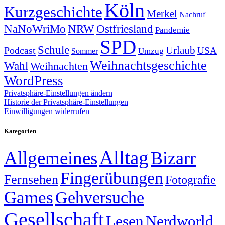
Köln
Kurzgeschichte
Merkel
Nachruf
NRW
Ostfriesland
NaNoWriMo
Pandemie
SPD
Schule
Urlaub
Podcast
USA
Sommer
Umzug
Weihnachtsgeschichte
Wahl
Weihnachten
WordPress
Privatsphäre-Einstellungen ändern
Historie der Privatsphäre-Einstellungen
Einwilligungen widerrufen
Kategorien
Alltag
Allgemeines
Bizarr
Fingerübungen
Fernsehen
Fotografie
Games
Gehversuche
Gesellschaft
Lesen
Nerdworld