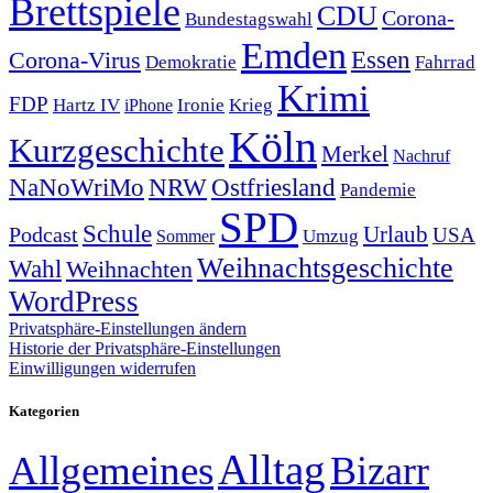
Brettspiele
CDU
Corona-
Bundestagswahl
Emden
Corona-Virus
Essen
Demokratie
Fahrrad
Krimi
FDP
Hartz IV
Krieg
Ironie
iPhone
Köln
Kurzgeschichte
Merkel
Nachruf
NRW
Ostfriesland
NaNoWriMo
Pandemie
SPD
Schule
Urlaub
Podcast
USA
Sommer
Umzug
Weihnachtsgeschichte
Wahl
Weihnachten
WordPress
Privatsphäre-Einstellungen ändern
Historie der Privatsphäre-Einstellungen
Einwilligungen widerrufen
Kategorien
Alltag
Allgemeines
Bizarr