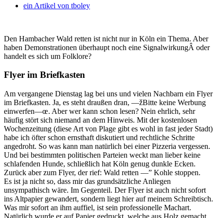
ein Artikel von
tboley
Den Hambacher Wald retten ist nicht nur in Köln ein Thema. Aber
haben Demonstrationen überhaupt noch eine SignalwirkungÂ oder
handelt es sich um Folklore?
Flyer im Briefkasten
Am vergangene Dienstag lag bei uns und vielen Nachbarn ein Flyer
im Briefkasten. Ja, es steht draußen dran, —žBitte keine Werbung
einwerfen—œ. Aber wer kann schon lesen? Nein ehrlich, sehr
häufig stört sich niemand an dem Hinweis. Mit der kostenlosen
Wochenzeitung (diese Art von Plage gibt es wohl in fast jeder Stadt)
habe ich öfter schon ernsthaft diskutiert und rechtliche Schritte
angedroht. So was kann man natürlich bei einer Pizzeria vergessen.
Und bei bestimmten politischen Parteien weckt man lieber keine
schlafenden Hunde, schließlich hat Köln genug dunkle Ecken.
Zurück aber zum Flyer, der rief: Wald retten —” Kohle stoppen.
Es ist ja nicht so, dass mir das grundsätzliche Anliegen
unsympathisch wäre. Im Gegenteil. Der Flyer ist auch nicht sofort
ins Altpapier gewandert, sondern liegt hier auf meinem Schreibtisch.
Was mir sofort an ihm auffiel, ist sein professionelle Machart.
Natürlich wurde er auf Papier gedruckt, welche aus Holz gemacht