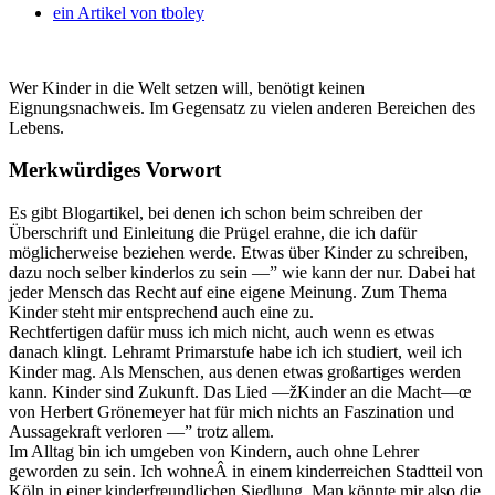
ein Artikel von
tboley
Wer Kinder in die Welt setzen will, benötigt keinen
Eignungsnachweis. Im Gegensatz zu vielen anderen Bereichen des
Lebens.
Merkwürdiges Vorwort
Es gibt Blogartikel, bei denen ich schon beim schreiben der
Überschrift und Einleitung die Prügel erahne, die ich dafür
möglicherweise beziehen werde. Etwas über Kinder zu schreiben,
dazu noch selber kinderlos zu sein —” wie kann der nur. Dabei hat
jeder Mensch das Recht auf eine eigene Meinung. Zum Thema
Kinder steht mir entsprechend auch eine zu.
Rechtfertigen dafür muss ich mich nicht, auch wenn es etwas
danach klingt. Lehramt Primarstufe habe ich ich studiert, weil ich
Kinder mag. Als Menschen, aus denen etwas großartiges werden
kann. Kinder sind Zukunft. Das Lied —žKinder an die Macht—œ
von Herbert Grönemeyer hat für mich nichts an Faszination und
Aussagekraft verloren —” trotz allem.
Im Alltag bin ich umgeben von Kindern, auch ohne Lehrer
geworden zu sein. Ich wohneÂ in einem kinderreichen Stadtteil von
Köln in einer kinderfreundlichen Siedlung. Man könnte mir also die