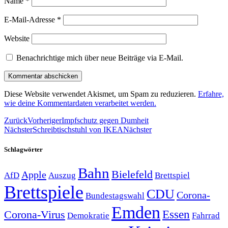
Name
*
E-Mail-Adresse
*
Website
Benachrichtige mich über neue Beiträge via E-Mail.
Diese Website verwendet Akismet, um Spam zu reduzieren.
Erfahre,
wie deine Kommentardaten verarbeitet werden.
Zurück
Vorheriger
Impfschutz gegen Dumheit
Nächster
Schreibtischstuhl von IKEA
Nächster
Schlagwörter
Bahn
Bielefeld
Apple
Auszug
AfD
Brettspiel
Brettspiele
CDU
Corona-
Bundestagswahl
Emden
Corona-Virus
Essen
Demokratie
Fahrrad