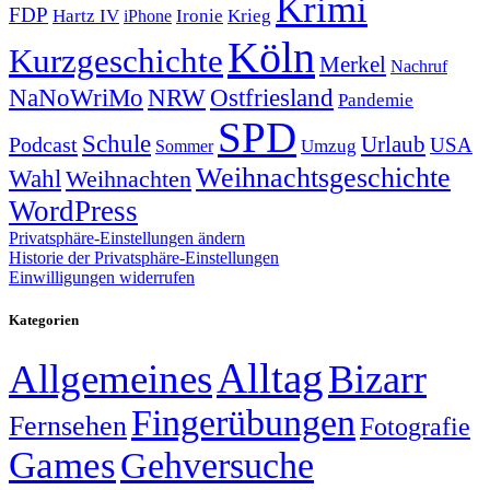
Krimi
FDP
Hartz IV
Krieg
Ironie
iPhone
Köln
Kurzgeschichte
Merkel
Nachruf
NRW
Ostfriesland
NaNoWriMo
Pandemie
SPD
Schule
Urlaub
Podcast
USA
Sommer
Umzug
Weihnachtsgeschichte
Wahl
Weihnachten
WordPress
Privatsphäre-Einstellungen ändern
Historie der Privatsphäre-Einstellungen
Einwilligungen widerrufen
Kategorien
Alltag
Allgemeines
Bizarr
Fingerübungen
Fernsehen
Fotografie
Games
Gehversuche