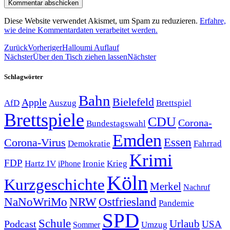
Diese Website verwendet Akismet, um Spam zu reduzieren.
Erfahre,
wie deine Kommentardaten verarbeitet werden.
Zurück
Vorheriger
Halloumi Auflauf
Nächster
Über den Tisch ziehen lassen
Nächster
Schlagwörter
Bahn
Bielefeld
Apple
Auszug
AfD
Brettspiel
Brettspiele
CDU
Corona-
Bundestagswahl
Emden
Corona-Virus
Essen
Demokratie
Fahrrad
Krimi
FDP
Hartz IV
Krieg
Ironie
iPhone
Köln
Kurzgeschichte
Merkel
Nachruf
NRW
Ostfriesland
NaNoWriMo
Pandemie
SPD
Schule
Urlaub
Podcast
USA
Sommer
Umzug