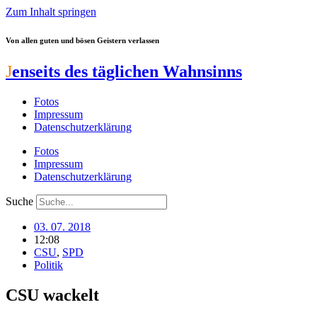
Zum Inhalt springen
Von allen guten und bösen Geistern verlassen
J
enseits des täglichen Wahnsinns
Fotos
Impressum
Datenschutzerklärung
Fotos
Impressum
Datenschutzerklärung
Suche
03. 07. 2018
12:08
CSU
,
SPD
Politik
CSU wackelt