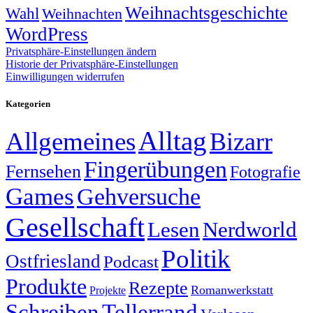
Weihnachtsgeschichte
Wahl
Weihnachten
WordPress
Privatsphäre-Einstellungen ändern
Historie der Privatsphäre-Einstellungen
Einwilligungen widerrufen
Kategorien
Alltag
Allgemeines
Bizarr
Fingerübungen
Fernsehen
Fotografie
Games
Gehversuche
Gesellschaft
Lesen
Nerdworld
Politik
Ostfriesland
Podcast
Produkte
Rezepte
Romanwerkstatt
Projekte
Schreiben
Tellerrand