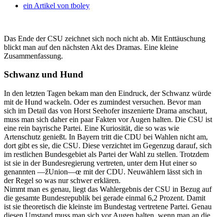
ein Artikel von
tboley
Das Ende der CSU zeichnet sich noch nicht ab. Mit Enttäuschung
blickt man auf den nächsten Akt des Dramas. Eine kleine
Zusammenfassung.
Schwanz und Hund
In den letzten Tagen bekam man den Eindruck, der Schwanz würde
mit de Hund wackeln. Oder es zumindest versuchen. Bevor man
sich im Detail das von Horst Seehofer inszenierte Drama anschaut,
muss man sich daher ein paar Fakten vor Augen halten. Die CSU ist
eine rein bayrische Partei. Eine Kuriosität, die so was wie
Artenschutz genießt. In Bayern tritt die CDU bei Wahlen nicht am,
dort gibt es sie, die CSU. Diese verzichtet im Gegenzug darauf, sich
im restlichen Bundesgebiet als Partei der Wahl zu stellen. Trotzdem
ist sie in der Bundesregierung vertreten, unter dem Hut einer so
genannten —žUnion—œ mit der CDU. Neuwählern lässt sich in
der Regel so was nur schwer erklären.
Nimmt man es genau, liegt das Wahlergebnis der CSU in Bezug auf
die gesamte Bundesrepublik bei gerade einmal 6,2 Prozent. Damit
ist sie theoretisch die kleinste im Bundestag vertretene Partei. Genau
diesen Umstand muss man sich vor Augen halten, wenn man an die