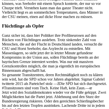
können, was Seehofer mit einem Spruch konterte, der nur so vor
Chuzpe trieft. Verstehen kann man das ganze Theater nicht.
Vielleicht liegt es an sommerlichen Temperaturen, dass Männer in
der CSU meinen, einen auf dicke Hose machen zu müssen.
Flüchtlinge als Opfer
Ganz sicher ist, dass hier Politiker ihre Profilneurosen auf den
Rücken von Flüchtlingen ausleben. Trotz sinkender Zahl von
Menschen, die auf der Flucht in Deutschland landen, versucht die
CSU und Horst Seehofer, das Asylrecht zu entstellen. Mit
Massenlagern, so sieht jetzt der in letzter Minute gefundene
Kompromiss in der Union aus, sollen Flüchtlinge bereits an der
bayrischen Grenze interniert werden. Was nur mit massiven
Grenzkontrollen möglich, die man ja eigentlich im europäischen
Binnenraum abgeschafft hat.
So genannte Transitzentren, deren Rechtmäßigkeit noch zu klären
sein wird, hat die SPD schon vor Jahren abgelehnt. Sigmar Gabriel
twitterte 2015 als Parteichef stolz —žDie SPD hat sich durchgesetzt.
#Transitzonen sind vom Tisch. Keine Haft, kein Zaun.—œ
Jetzt wird den Sozialdemokraten wieder vor die Füße gekippt. Zwei
Möglichkeiten hat die Partei jetzt. Ablehnung und den Sturz der
Bundesregierung riskieren. Oder den gereichten Schierlingsbecher
bis auf den letzten Tropfen austrinken. Lachende Dritte ist in jedem