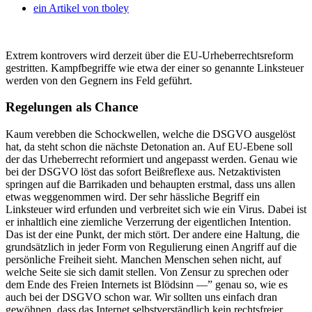
ein Artikel von
tboley
Extrem kontrovers wird derzeit über die EU-Urheberrechtsreform
gestritten. Kampfbegriffe wie etwa der einer so genannte Linksteuer
werden von den Gegnern ins Feld geführt.
Regelungen als Chance
Kaum verebben die Schockwellen, welche die DSGVO ausgelöst
hat, da steht schon die nächste Detonation an. Auf EU-Ebene soll
der das Urheberrecht reformiert und angepasst werden. Genau wie
bei der DSGVO löst das sofort Beißreflexe aus. Netzaktivisten
springen auf die Barrikaden und behaupten erstmal, dass uns allen
etwas weggenommen wird. Der sehr hässliche Begriff ein
Linksteuer wird erfunden und verbreitet sich wie ein Virus. Dabei ist
er inhaltlich eine ziemliche Verzerrung der eigentlichen Intention.
Das ist der eine Punkt, der mich stört. Der andere eine Haltung, die
grundsätzlich in jeder Form von Regulierung einen Angriff auf die
persönliche Freiheit sieht. Manchen Menschen sehen nicht, auf
welche Seite sie sich damit stellen. Von Zensur zu sprechen oder
dem Ende des Freien Internets ist Blödsinn —” genau so, wie es
auch bei der DSGVO schon war. Wir sollten uns einfach dran
gewöhnen, dass das Internet selbstverständlich kein rechtsfreier