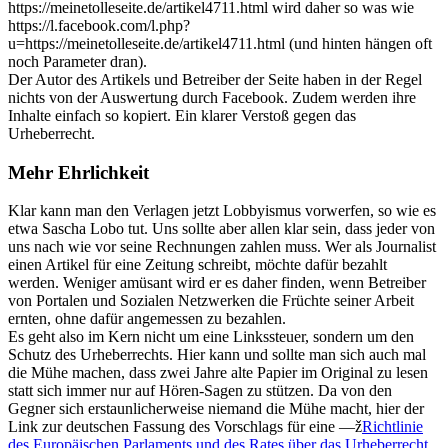
https://meinetolleseite.de/artikel4711.html wird daher so was wie
https://l.facebook.com/l.php?
u=https://meinetolleseite.de/artikel4711.html (und hinten hängen oft
noch Parameter dran).
Der Autor des Artikels und Betreiber der Seite haben in der Regel
nichts von der Auswertung durch Facebook. Zudem werden ihre
Inhalte einfach so kopiert. Ein klarer Verstoß gegen das
Urheberrecht.
Mehr Ehrlichkeit
Klar kann man den Verlagen jetzt Lobbyismus vorwerfen, so wie es
etwa Sascha Lobo tut. Uns sollte aber allen klar sein, dass jeder von
uns nach wie vor seine Rechnungen zahlen muss. Wer als Journalist
einen Artikel für eine Zeitung schreibt, möchte dafür bezahlt
werden. Weniger amüsant wird er es daher finden, wenn Betreiber
von Portalen und Sozialen Netzwerken die Früchte seiner Arbeit
ernten, ohne dafür angemessen zu bezahlen.
Es geht also im Kern nicht um eine Linkssteuer, sondern um den
Schutz des Urheberrechts. Hier kann und sollte man sich auch mal
die Mühe machen, dass zwei Jahre alte Papier im Original zu lesen
statt sich immer nur auf Hören-Sagen zu stützen. Da von den
Gegner sich erstaunlicherweise niemand die Mühe macht, hier der
Link zur deutschen Fassung des Vorschlags für eine —ž
Richtlinie
des Europäischen Parlaments und des Rates über das Urheberrecht