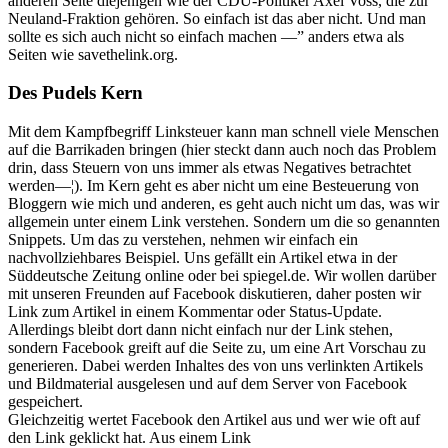
anderen Seite diejenigen wie der CDU-Politiker Axel Voss, die zur
Neuland-Fraktion gehören. So einfach ist das aber nicht. Und man
sollte es sich auch nicht so einfach machen —” anders etwa als
Seiten wie savethelink.org.
Des Pudels Kern
Mit dem Kampfbegriff Linksteuer kann man schnell viele Menschen
auf die Barrikaden bringen (hier steckt dann auch noch das Problem
drin, dass Steuern von uns immer als etwas Negatives betrachtet
werden—¦). Im Kern geht es aber nicht um eine Besteuerung von
Bloggern wie mich und anderen, es geht auch nicht um das, was wir
allgemein unter einem Link verstehen. Sondern um die so genannten
Snippets. Um das zu verstehen, nehmen wir einfach ein
nachvollziehbares Beispiel. Uns gefällt ein Artikel etwa in der
Süddeutsche Zeitung online oder bei spiegel.de. Wir wollen darüber
mit unseren Freunden auf Facebook diskutieren, daher posten wir
Link zum Artikel in einem Kommentar oder Status-Update.
Allerdings bleibt dort dann nicht einfach nur der Link stehen,
sondern Facebook greift auf die Seite zu, um eine Art Vorschau zu
generieren. Dabei werden Inhaltes des von uns verlinkten Artikels
und Bildmaterial ausgelesen und auf dem Server von Facebook
gespeichert.
Gleichzeitig wertet Facebook den Artikel aus und wer wie oft auf
den Link geklickt hat. Aus einem Link