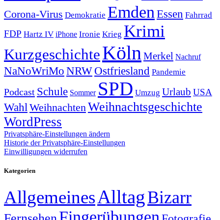
Emden
Corona-Virus
Essen
Demokratie
Fahrrad
Krimi
FDP
Hartz IV
Krieg
Ironie
iPhone
Köln
Kurzgeschichte
Merkel
Nachruf
NRW
Ostfriesland
NaNoWriMo
Pandemie
SPD
Schule
Urlaub
Podcast
USA
Sommer
Umzug
Weihnachtsgeschichte
Wahl
Weihnachten
WordPress
Privatsphäre-Einstellungen ändern
Historie der Privatsphäre-Einstellungen
Einwilligungen widerrufen
Kategorien
Alltag
Allgemeines
Bizarr
Fingerübungen
Fernsehen
Fotografie