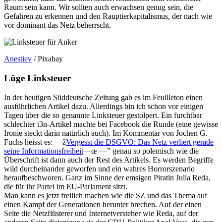
Raum sein kann. Wir sollten auch erwachsen genug sein, die
Gefahren zu erkennen und den Rauptierkapitalismus, der nach wie
vor dominant das Netz beherrscht.
Anestiev
/ Pixabay
Lüge Linksteuer
In der heutigen Süddeutsche Zeitung gab es im Feuilleton einen
ausführlichen Artikel dazu. Allerdings bin ich schon vor einigen
Tagen über die so genannte Linksteuer gestolpert. Ein furchtbar
schlechter t3n-Artikel machte bei Facebook die Runde (eine gewisse
Ironie steckt darin natürlich auch). Im Kommentar von Jochen G.
Fuchs heisst es: —ž
Vergesst die DSGVO: Das Netz verliert gerade
seine Informationsfreiheit
—œ —” genau so polemisch wie die
Überschrift ist dann auch der Rest des Artikels. Es werden Begriffe
wild durcheinander geworfen und ein wahres Horrorszenario
heraufbeschworen. Ganz im Sinne der emsigen Piratin Julia Reda,
die für ihr Partei im EU-Parlament sitzt.
Man kann es jetzt freilich machen wie die SZ und das Thema auf
einen Kampf der Generationen herunter brechen. Auf der einen
Seite die Netzflüsterer und Internetversteher wie Reda, auf der