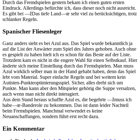
Durch das Fremdspielen gestern bekam ich einen guten ersten
Eindruck. Allerdings befürchte ich, dass dieser noch nicht ausreicht.
Es gibt bei —žDas tiefe Land—œ sehr viel zu berücksichtigen, trotz
schlanker Regeln.
Spanischer Fliesenleger
Ganz anders sieht es bei Azul aus. Das Spiel wurde bekanntlich ja
auf die List der Anwärter zum Spiel des Jahres gehoben. Auch ohne
es gespielt zu haben hielt ich es schon für das Beste auf der Liste.
Trotzdem kam es nicht in die engere Wahl für einen Selbstkauf. Hier
änderte sich meine Einstellung durch das Fremdspielen. Man muss
Azul wirklich selber man in der Hand gehabt haben, denn das Spiel
lebt vom Material. Super einfache Regeln und bei weitem kein
Autisten-Punkteoptimierungsspiel. Sicher, alles dreht sich um
Punkte. Man kann aber den Mitspieler gehörig die Suppe versalzen,
auch wenn man nicht direkt interagiert.
Aus dem Stand heraus schaffte Azul es, die begehrte —žmuss ich
habe—œ-Banderole zu bekommen. Das ist dann leider Nachteil
beim Fremdspielen. Manchmal verwendet es keine
Neuanschaffungen, sondern führt erst recht dazu.
Ein Kommentar