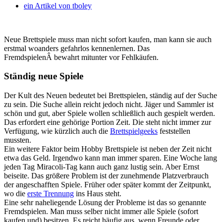
ein Artikel von
tboley
Neue Brettspiele muss man nicht sofort kaufen, man kann sie auch
erstmal woanders gefahrlos kennenlernen. Das
FremdspielenÂ bewahrt mitunter vor Fehlkäufen.
Ständig neue Spiele
Der Kult des Neuen bedeutet bei Brettspielen, ständig auf der Suche
zu sein. Die Suche allein reicht jedoch nicht. Jäger und Sammler ist
schön und gut, aber Spiele wollen schließlich auch gespielt werden.
Das erfordert eine gehörige Portion Zeit. Die steht nicht immer zur
Verfügung, wie kürzlich auch die
Brettspielgeeks
feststellen
mussten.
Ein weitere Faktor beim Hobby Brettspiele ist neben der Zeit nicht
etwa das Geld. Irgendwo kann man immer sparen. Eine Woche lang
jeden Tag Miracoli-Tag kann auch ganz lustig sein. Aber Ernst
beiseite. Das größere Problem ist der zunehmende Platzverbrauch
der angeschafften Spiele. Früher oder später kommt der Zeitpunkt,
wo die
erste Trennung
ins Haus steht.
Eine sehr naheliegende Lösung der Probleme ist das so genannte
Fremdspielen. Man muss selber nicht immer alle Spiele (sofort
kaufen und) besitzen. Es reicht häufig aus, wenn Freunde oder