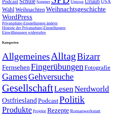
Schule
Urlaub
Podcast
USA
Sommer
Umzug
Weihnachtsgeschichte
Wahl
Weihnachten
WordPress
Privatsphäre-Einstellungen ändern
Historie der Privatsphäre-Einstellungen
Einwilligungen widerrufen
Kategorien
Alltag
Allgemeines
Bizarr
Fingerübungen
Fernsehen
Fotografie
Games
Gehversuche
Gesellschaft
Lesen
Nerdworld
Politik
Ostfriesland
Podcast
Produkte
Rezepte
Romanwerkstatt
Projekte