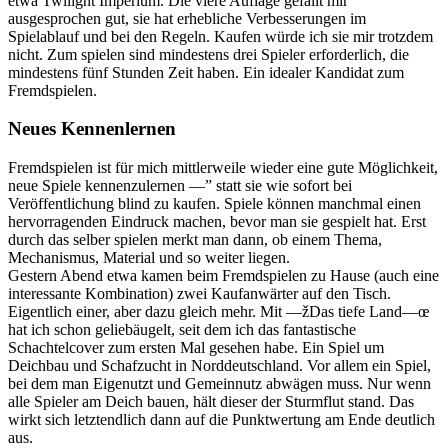
etwa Twilight Imperium. Die viere Auflage gefällt mir
ausgesprochen gut, sie hat erhebliche Verbesserungen im
Spielablauf und bei den Regeln. Kaufen würde ich sie mir trotzdem
nicht. Zum spielen sind mindestens drei Spieler erforderlich, die
mindestens fünf Stunden Zeit haben. Ein idealer Kandidat zum
Fremdspielen.
Neues Kennenlernen
Fremdspielen ist für mich mittlerweile wieder eine gute Möglichkeit,
neue Spiele kennenzulernen —” statt sie wie sofort bei
Veröffentlichung blind zu kaufen. Spiele können manchmal einen
hervorragenden Eindruck machen, bevor man sie gespielt hat. Erst
durch das selber spielen merkt man dann, ob einem Thema,
Mechanismus, Material und so weiter liegen.
Gestern Abend etwa kamen beim Fremdspielen zu Hause (auch eine
interessante Kombination) zwei Kaufanwärter auf den Tisch.
Eigentlich einer, aber dazu gleich mehr. Mit —žDas tiefe Land—œ
hat ich schon geliebäugelt, seit dem ich das fantastische
Schachtelcover zum ersten Mal gesehen habe. Ein Spiel um
Deichbau und Schafzucht in Norddeutschland. Vor allem ein Spiel,
bei dem man Eigenutzt und Gemeinnutz abwägen muss. Nur wenn
alle Spieler am Deich bauen, hält dieser der Sturmflut stand. Das
wirkt sich letztendlich dann auf die Punktwertung am Ende deutlich
aus.