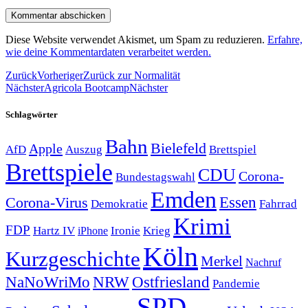
Diese Website verwendet Akismet, um Spam zu reduzieren.
Erfahre,
wie deine Kommentardaten verarbeitet werden.
Zurück
Vorheriger
Zurück zur Normalität
Nächster
Agricola Bootcamp
Nächster
Schlagwörter
Bahn
Bielefeld
Apple
Auszug
AfD
Brettspiel
Brettspiele
CDU
Corona-
Bundestagswahl
Emden
Corona-Virus
Essen
Demokratie
Fahrrad
Krimi
FDP
Hartz IV
Krieg
Ironie
iPhone
Köln
Kurzgeschichte
Merkel
Nachruf
NRW
Ostfriesland
NaNoWriMo
Pandemie
SPD