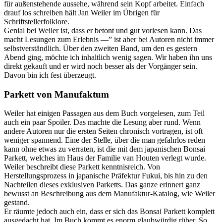
für außenstehende aussehe, während sein Kopf arbeitet. Einfach
drauf los schreiben hält Jan Weiler im Übrigen für
Schriftstellerfolklore.
Genial bei Weiler ist, dass er betont und gut vorlesen kann. Das
macht Lesungen zum Erlebnis —” ist aber bei Autoren nicht immer
selbstverständlich. Über den zweiten Band, um den es gestern
Abend ging, möchte ich inhaltlich wenig sagen. Wir haben ihn uns
direkt gekauft und er wird noch besser als der Vorgänger sein.
Davon bin ich fest überzeugt.
Parkett
von Manufaktum
Weiler hat einigen Passagen aus dem Buch vorgelesen, zum Teil
auch ein paar Spoiler. Das machte die Lesung aber rund. Wenn
andere Autoren nur die ersten Seiten chronisch vortragen, ist oft
weniger spannend. Eine der Stelle, über die man gefahrlos reden
kann ohne etwas zu verraten, ist die mit dem japanischen Bonsai
Parkett, welches im Haus der Familie van Houten verlegt wurde.
Weiler beschreibt diese Parkett kenntnisreich. Von
Herstellungsprozess in japanische Präfektur Fukui, bis hin zu den
Nachteilen dieses exklusiven Parketts. Das ganze erinnert ganz
bewusst an Beschreibung aus dem Manufaktur-Katalog, wie Weiler
gestand.
Er räumte jedoch auch ein, dass er sich das Bonsai Parkett komplett
ausgedacht hat. Im Buch kommt es enorm glaubwürdig rüber. So