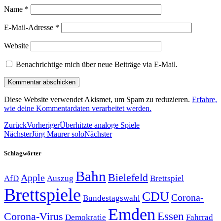
Name
*
E-Mail-Adresse
*
Website
Benachrichtige mich über neue Beiträge via E-Mail.
Diese Website verwendet Akismet, um Spam zu reduzieren.
Erfahre,
wie deine Kommentardaten verarbeitet werden.
Zurück
Vorheriger
Überhitzte analoge Spiele
Nächster
Jörg Maurer solo
Nächster
Schlagwörter
Bahn
Bielefeld
Apple
Auszug
AfD
Brettspiel
Brettspiele
CDU
Corona-
Bundestagswahl
Emden
Corona-Virus
Essen
Demokratie
Fahrrad