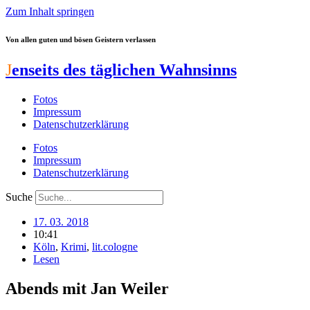
Zum Inhalt springen
Von allen guten und bösen Geistern verlassen
J
enseits des täglichen Wahnsinns
Fotos
Impressum
Datenschutzerklärung
Fotos
Impressum
Datenschutzerklärung
Suche
17. 03. 2018
10:41
Köln
,
Krimi
,
lit.cologne
Lesen
Abends mit Jan Weiler