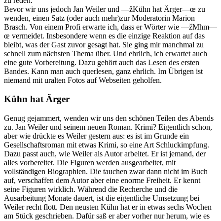
zu reden.
Bevor wir uns jedoch Jan Weiler und —žKühn hat Ärger—œ zu
wenden, einen Satz (oder auch mehr)zur Moderatorin Marion
Brasch. Von einem Profi erwarte ich, dass er Wörter wie —žMhm—
œ vermeidet. Insbesondere wenn es die einzige Reaktion auf das
bleibt, was der Gast zuvor gesagt hat. Sie ging mir manchmal zu
schnell zum nächsten Thema über. Und ehrlich, ich erwartet auch
eine gute Vorbereitung. Dazu gehört auch das Lesen des ersten
Bandes. Kann man auch querlesen, ganz ehrlich. Im Übrigen ist
niemand mit uralten Fotos auf Webseiten geholfen.
Kühn hat Ärger
Genug gejammert, wenden wir uns den schönen Teilen des Abends
zu. Jan Weiler und seinem neuen Roman. Krimi? Eigentlich schon,
aber wie drückte es Weiler gestern aus: es ist im Grunde ein
Gesellschaftsroman mit etwas Krimi, so eine Art Schluckimpfung.
Dazu passt auch, wie Weiler als Autor arbeitet. Er ist jemand, der
alles vorbereitet. Die Figuren werden ausgearbeitet, mit
vollständigen Biographien. Die tauchen zwar dann nicht im Buch
auf, verschaffen dem Autor aber eine enorme Freiheit. Er kennt
seine Figuren wirklich. Während die Recherche und die
Ausarbeitung Monate dauert, ist die eigentliche Umsetzung bei
Weiler recht flott. Den neusten Kühn hat er in etwas sechs Wochen
am Stück geschrieben. Dafür saß er aber vorher nur herum, wie es