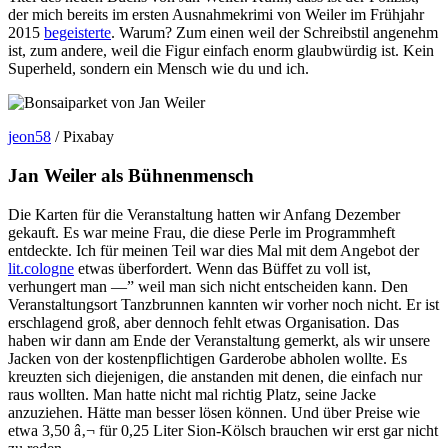
der mich bereits im ersten Ausnahmekrimi von Weiler im Frühjahr
2015
begeisterte
. Warum? Zum einen weil der Schreibstil angenehm
ist, zum andere, weil die Figur einfach enorm glaubwürdig ist. Kein
Superheld, sondern ein Mensch wie du und ich.
jeon58
/ Pixabay
Jan Weiler als Bühnenmensch
Die Karten für die Veranstaltung hatten wir Anfang Dezember
gekauft. Es war meine Frau, die diese Perle im Programmheft
entdeckte. Ich für meinen Teil war dies Mal mit dem Angebot der
lit.cologne
etwas überfordert. Wenn das Büffet zu voll ist,
verhungert man —” weil man sich nicht entscheiden kann. Den
Veranstaltungsort Tanzbrunnen kannten wir vorher noch nicht. Er ist
erschlagend groß, aber dennoch fehlt etwas Organisation. Das
haben wir dann am Ende der Veranstaltung gemerkt, als wir unsere
Jacken von der kostenpflichtigen Garderobe abholen wollte. Es
kreuzten sich diejenigen, die anstanden mit denen, die einfach nur
raus wollten. Man hatte nicht mal richtig Platz, seine Jacke
anzuziehen. Hätte man besser lösen können. Und über Preise wie
etwa 3,50 â‚¬ für 0,25 Liter Sion-Kölsch brauchen wir erst gar nicht