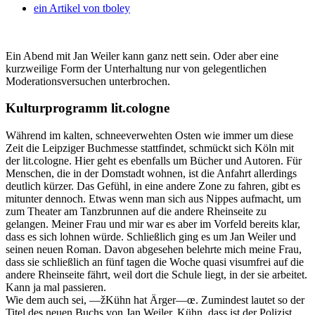
ein Artikel von
tboley
Ein Abend mit Jan Weiler kann ganz nett sein. Oder aber eine
kurzweilige Form der Unterhaltung nur von gelegentlichen
Moderationsversuchen unterbrochen.
Kulturprogramm lit.cologne
Während im kalten, schneeverwehten Osten wie immer um diese
Zeit die Leipziger Buchmesse stattfindet, schmückt sich Köln mit
der lit.cologne. Hier geht es ebenfalls um Bücher und Autoren. Für
Menschen, die in der Domstadt wohnen, ist die Anfahrt allerdings
deutlich kürzer. Das Gefühl, in eine andere Zone zu fahren, gibt es
mitunter dennoch. Etwas wenn man sich aus Nippes aufmacht, um
zum Theater am Tanzbrunnen auf die andere Rheinseite zu
gelangen. Meiner Frau und mir war es aber im Vorfeld bereits klar,
dass es sich lohnen würde. Schließlich ging es um Jan Weiler und
seinen neuen Roman. Davon abgesehen belehrte mich meine Frau,
dass sie schließlich an fünf tagen die Woche quasi visumfrei auf die
andere Rheinseite fährt, weil dort die Schule liegt, in der sie arbeitet.
Kann ja mal passieren.
Wie dem auch sei, —žKühn hat Ärger—œ. Zumindest lautet so der
Titel des neuen Buchs von Jan Weiler. Kühn, dass ist der Polizist,