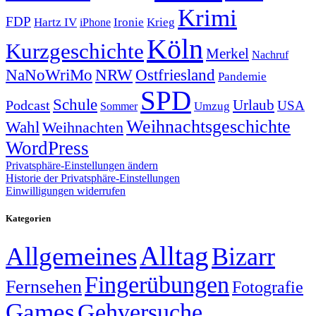
Krimi
FDP
Hartz IV
Krieg
Ironie
iPhone
Köln
Kurzgeschichte
Merkel
Nachruf
NRW
Ostfriesland
NaNoWriMo
Pandemie
SPD
Schule
Urlaub
Podcast
USA
Sommer
Umzug
Weihnachtsgeschichte
Wahl
Weihnachten
WordPress
Privatsphäre-Einstellungen ändern
Historie der Privatsphäre-Einstellungen
Einwilligungen widerrufen
Kategorien
Alltag
Allgemeines
Bizarr
Fingerübungen
Fernsehen
Fotografie
Games
Gehversuche