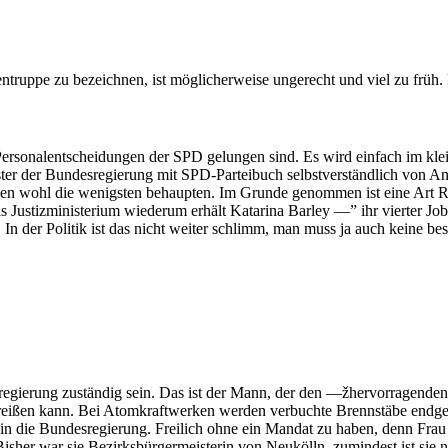
truppe zu bezeichnen, ist möglicherweise ungerecht und viel zu früh. E
Personalentscheidungen der SPD gelungen sind. Es wird einfach im klei
er der Bundesregierung mit SPD-Parteibuch selbstverständlich von Andr
den wohl die wenigsten behaupten. Im Grunde genommen ist eine Art Re
as Justizministerium wiederum erhält Katarina Barley —” ihr vierter 
. In der Politik ist das nicht weiter schlimm, man muss ja auch keine 
sregierung zuständig sein. Das ist der Mann, der den —žhervorragend
rreißen kann. Bei Atomkraftwerken werden verbuchte Brennstäbe endgela
in die Bundesregierung. Freilich ohne ein Mandat zu haben, denn Frau 
. Bisher war sie Bezirksbürgermeisterin von Neukölln, zumindest ist sie