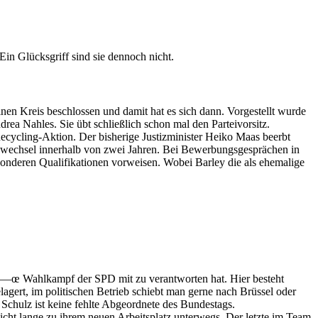
in Glücksgriff sind sie dennoch nicht.
nen Kreis beschlossen und damit hat es sich dann. Vorgestellt wurde
ea Nahles. Sie übt schließlich schon mal den Parteivorsitz.
cycling-Aktion. Der bisherige Justizminister Heiko Maas beerbt
Jobwechsel innerhalb von zwei Jahren. Bei Bewerbungsgesprächen in
besonderen Qualifikationen vorweisen. Wobei Barley die als ehemalige
en—œ Wahlkampf der SPD mit zu verantworten hat. Hier besteht
gert, im politischen Betrieb schiebt man gerne nach Brüssel oder
Schulz ist keine fehlte Abgeordnete des Bundestags.
 nicht lange zu ihrem neuen Arbeitsplatz unterwegs. Der letzte im Team