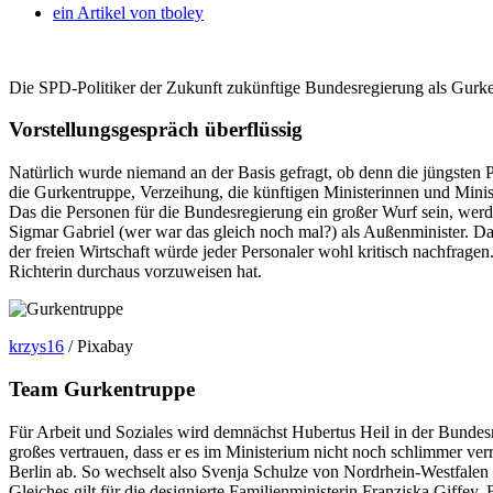
ein Artikel von
tboley
Die SPD-Politiker der Zukunft zukünftige Bundesregierung als Gurken
Vorstellungsgespräch überflüssig
Natürlich wurde niemand an der Basis gefragt, ob denn die jüngsten 
die Gurkentruppe, Verzeihung, die künftigen Ministerinnen und Minist
Das die Personen für die Bundesregierung ein großer Wurf sein, wer
Sigmar Gabriel (wer war das gleich noch mal?) als Außenminister. D
der freien Wirtschaft würde jeder Personaler wohl kritisch nachfragen
Richterin durchaus vorzuweisen hat.
krzys16
/ Pixabay
Team Gurkentruppe
Für Arbeit und Soziales wird demnächst Hubertus Heil in der Bunde
großes vertrauen, dass er es im Ministerium nicht noch schlimmer ve
Berlin ab. So wechselt also Svenja Schulze von Nordrhein-Westfalen 
Gleiches gilt für die designierte Familienministerin Franziska Giffey