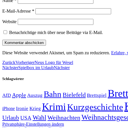
Name
*
E-Mail-Adresse
*
Website
Benachrichtige mich über neue Beiträge via E-Mail.
Diese Website verwendet Akismet, um Spam zu reduzieren.
Erfahre,
Zurück
Vorheriger
Neus Logo für Wesel
Nächster
Spielbox im Urlaub
Nächster
Schlagwörter
Brett
Bahn
Bielefeld
Apple
Auszug
AfD
Brettspiel
Krimi
Kurzgeschichte
Krieg
Ironie
iPhone
Weihnachtsges
Wahl
Weihnachten
Urlaub
USA
Privatsphäre-Einstellungen ändern