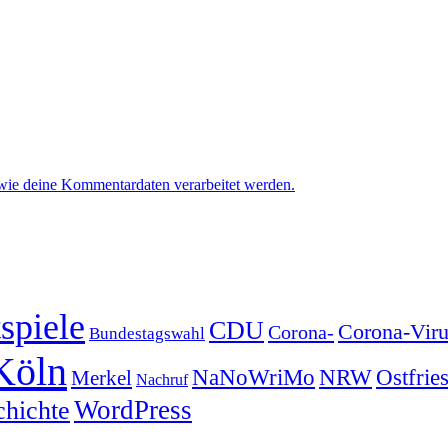
 wie deine Kommentardaten verarbeitet werden.
spiele
CDU
Corona-Viru
Corona-
Bundestagswahl
Köln
NRW
Ostfrie
NaNoWriMo
Merkel
Nachruf
WordPress
chichte