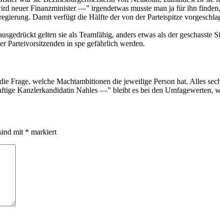
rd neuer Finanzminister —” irgendetwas musste man ja für ihn finden, a
ierung. Damit verfügt die Hälfte der von der Parteispitze vorgeschl
usgedrückt gelten sie als Teamfähig, anders etwas als der geschasste S
 Parteivorsitzenden in spe gefährlich werden.
ie Frage, welche Machtambitionen die jeweilige Person hat. Alles sechs
nftige Kanzlerkandidatin Nahles —” bleibt es bei den Umfagewerten, wir
sind mit
*
markiert