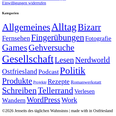
Einwilligungen widerrufen
Kategorien
Alltag
Allgemeines
Bizarr
Fingerübungen
Fernsehen
Fotografie
Games
Gehversuche
Gesellschaft
Lesen
Nerdworld
Politik
Ostfriesland
Podcast
Produkte
Rezepte
Romanwerkstatt
Projekte
Schreiben
Tellerrand
Verlesen
WordPress
Work
Wandern
©2026 Jenseits des täglichen Wahnsinns | made with
in Ostfriesland