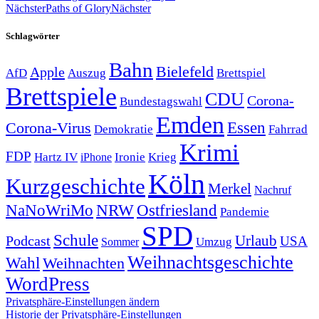
Nächster
Paths of Glory
Nächster
Schlagwörter
Bahn
Bielefeld
Apple
Auszug
AfD
Brettspiel
Brettspiele
CDU
Corona-
Bundestagswahl
Emden
Corona-Virus
Essen
Demokratie
Fahrrad
Krimi
FDP
Hartz IV
Krieg
Ironie
iPhone
Köln
Kurzgeschichte
Merkel
Nachruf
NRW
Ostfriesland
NaNoWriMo
Pandemie
SPD
Schule
Urlaub
Podcast
USA
Sommer
Umzug
Weihnachtsgeschichte
Wahl
Weihnachten
WordPress
Privatsphäre-Einstellungen ändern
Historie der Privatsphäre-Einstellungen