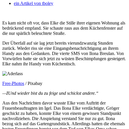
ein Artikel von
tboley
Es kam nicht oft vor, dass Elke die Stille ihrer eigenen Wohnung als
bedrückend empfand. Sie schaute raus aus dem Küchenfenster auf
die nur spärlich beleuchtete Straße.
Der Überfall auf sie lag jetzt bereits vierundzwanzig Stunden
zurück. Wieder riss sie eine Eingangsbenachrichtigung an ihrem
Handy aus den Gedanken. Die vierte SMS von Ilona Breulan. Von
Vorwürfen hatte sie sich jetzt zu wüsten Beschimpfungen gesteigert.
Elke nahm ihr Handy vom Küchentisch.
Free-Photos
/ Pixabay
—žUnd wieder bist du zu feige und schickst andere.“
Aus den Nachrichten davor wusste Elke vom Auftritt der
Frauenbeauftragten im Igel. Das Ilona Elke verdächtigte, Gröger
geschickt zu haben, konnte Elke von einem gewissen Standpunkt
nachvollziehen. Die Anspielung verstand Sie nur zu gut. Ilona
bezog sich auf das Gartengrundstück. Allerdings hatten die ehemals
besten Freundinnen bereist vor dem Tod von Elkes Oma schon