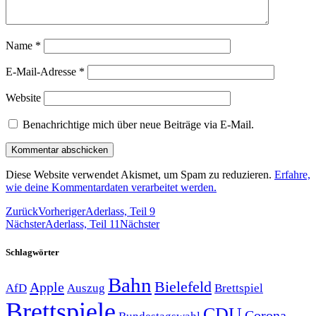
Name
*
E-Mail-Adresse
*
Website
Benachrichtige mich über neue Beiträge via E-Mail.
Diese Website verwendet Akismet, um Spam zu reduzieren.
Erfahre,
wie deine Kommentardaten verarbeitet werden.
Zurück
Vorheriger
Aderlass, Teil 9
Nächster
Aderlass, Teil 11
Nächster
Schlagwörter
Bahn
Bielefeld
Apple
Auszug
AfD
Brettspiel
Brettspiele
CDU
Corona-