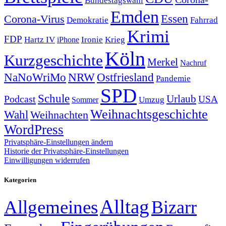
Bundestagswahl
Emden
Corona-Virus
Essen
Demokratie
Fahrrad
Krimi
FDP
Hartz IV
Krieg
Ironie
iPhone
Köln
Kurzgeschichte
Merkel
Nachruf
NRW
Ostfriesland
NaNoWriMo
Pandemie
SPD
Schule
Urlaub
Podcast
USA
Sommer
Umzug
Weihnachtsgeschichte
Wahl
Weihnachten
WordPress
Privatsphäre-Einstellungen ändern
Historie der Privatsphäre-Einstellungen
Einwilligungen widerrufen
Kategorien
Alltag
Allgemeines
Bizarr