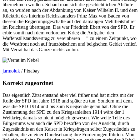
übernehmen wollten. Schaut man sich die geschichtlichen Abläufe
an, so wurden nach der Abdankung von Kaiser Wilhelm II. und dem
Rücktritt des Interims Reichskanzlers Prinz Max von Baden von
diesem die Regierungsgeschäfte auf den damaligen Mehrheitsführer
im Reichstag übertragen. Das war Friedrich Ebert von der SPD. Er
erbte somit nach dem verlorenen Krieg die Aufgabe, den
Waffenstillstandsvertrag zu vereinbaren —” zu einem Zeitpunkt, wo
die Westfront noch auf französischem und belgischen Gebiet verlief.
Mit Verrat hat das Ganze nichts zu tun.
jarmoluk
/ Pixabay
Korrekt zugeordnet
Das eigentlich Zitat entstand aber viel früher und hat nichts mit der
Rolle der SPD im Jahre 1918 und später zu tun. Sondern mit dem,
was die SPD 1914 und bis zum Kriegsende getan hat. Ohne die
Zustimmung der SPD zu den Kriegsanleihen 1914 wäre der 1.
Weltkrieg damals so nicht möglich gewesen. Wie weite Teile des
Bürgertums war auch die SPD besoffen von der Aussicht, durch
Zugeständnis an den Kaiser in Kriegsfragen selber Zugeständnis zu
erhalten, die zu einer Durchsetzung ihre Forderungen führten. Man