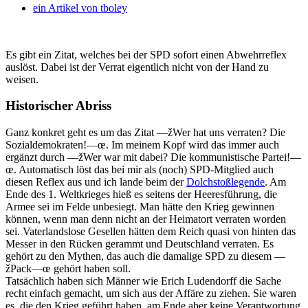
ein Artikel von
tboley
Es gibt ein Zitat, welches bei der SPD sofort einen Abwehrreflex
auslöst. Dabei ist der Verrat eigentlich nicht von der Hand zu
weisen.
Historischer Abriss
Ganz konkret geht es um das Zitat —žWer hat uns verraten? Die
Sozialdemokraten!—œ. Im meinem Kopf wird das immer auch
ergänzt durch —žWer war mit dabei? Die kommunistische Partei!—
œ. Automatisch löst das bei mir als (noch) SPD-Mitglied auch
diesen Reflex aus und ich lande beim der
Dolchstoßlegende
. Am
Ende des 1. Weltkrieges hieß es seitens der Heeresführung, die
Armee sei im Felde unbesiegt. Man hätte den Krieg gewinnen
können, wenn man denn nicht an der Heimatort verraten worden
sei. Vaterlandslose Gesellen hätten dem Reich quasi von hinten das
Messer in den Rücken gerammt und Deutschland verraten. Es
gehört zu den Mythen, das auch die damalige SPD zu diesem —
žPack—œ gehört haben soll.
Tatsächlich haben sich Männer wie Erich Ludendorff die Sache
recht einfach gemacht, um sich aus der Affäre zu ziehen. Sie waren
es, die den Krieg geführt haben, am Ende aber keine Verantwortung