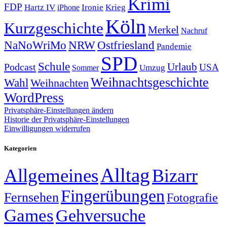
Krimi
FDP
Hartz IV
Krieg
Ironie
iPhone
Köln
Kurzgeschichte
Merkel
Nachruf
NRW
Ostfriesland
NaNoWriMo
Pandemie
SPD
Schule
Urlaub
Podcast
USA
Sommer
Umzug
Weihnachtsgeschichte
Wahl
Weihnachten
WordPress
Privatsphäre-Einstellungen ändern
Historie der Privatsphäre-Einstellungen
Einwilligungen widerrufen
Kategorien
Alltag
Allgemeines
Bizarr
Fingerübungen
Fernsehen
Fotografie
Games
Gehversuche