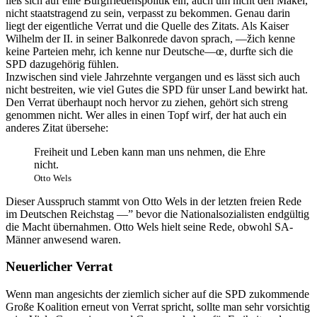
ließ sich auf eine Burgfriedenspolitik ein, auch um nicht den Makel,
nicht staatstragend zu sein, verpasst zu bekommen. Genau darin
liegt der eigentliche Verrat und die Quelle des Zitats. Als Kaiser
Wilhelm der II. in seiner Balkonrede davon sprach, —žich kenne
keine Parteien mehr, ich kenne nur Deutsche—œ, durfte sich die
SPD dazugehörig fühlen.
Inzwischen sind viele Jahrzehnte vergangen und es lässt sich auch
nicht bestreiten, wie viel Gutes die SPD für unser Land bewirkt hat.
Den Verrat überhaupt noch hervor zu ziehen, gehört sich streng
genommen nicht. Wer alles in einen Topf wirf, der hat auch ein
anderes Zitat übersehe:
Freiheit und Leben kann man uns nehmen, die Ehre
nicht.
Otto Wels
Dieser Ausspruch stammt von Otto Wels in der letzten freien Rede
im Deutschen Reichstag —” bevor die Nationalsozialisten endgültig
die Macht übernahmen. Otto Wels hielt seine Rede, obwohl SA-
Männer anwesend waren.
Neuerlicher Verrat
Wenn man angesichts der ziemlich sicher auf die SPD zukommende
Große Koalition erneut von Verrat spricht, sollte man sehr vorsichtig