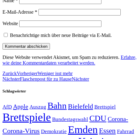
Name
*
E-Mail-Adresse
*
Website
Benachrichtige mich über neue Beiträge via E-Mail.
Diese Website verwendet Akismet, um Spam zu reduzieren.
Erfahre,
wie deine Kommentardaten verarbeitet werden.
Zurück
Vorheriger
Weniger isst mehr
Nächster
Flaschenpost für zu Hause
Nächster
Schlagwörter
Bahn
Bielefeld
Apple
Auszug
AfD
Brettspiel
Brettspiele
CDU
Corona-
Bundestagswahl
Emden
Corona-Virus
Essen
Demokratie
Fahrrad