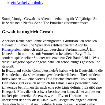
ein Artikel von
tboley
Stumpfsinnige Gewalt als Abendunterhaltung für Volljährige. So
ließe die neue Netflix-Serie The Punisher zusammenfassen.
Gewalt ist ungleich Gewalt
Aber der Reihe nach, ohne vorzugreifen. Grundsätzlich sehe ich
Gewalt in Filmen und Spiel etwas differenzierter. Auch bei
Killerspielen
neige ich nicht zur pauschale Verdammung.Â Ich
lehneÂ nicht nur diese mit Vorurteilen behafteten Begriff ab,
sondern spiele selber Shooter wie etwa zur Zeit Battlefield 1. Was
diese Kategorie Spiele angeht, habe ich schon einiges gesehen und
gespielt.
In Bezug auf solche ComputerspieleÂ haben wir in Deutschland die
Besonderheit, dass bestimmte gewaltverherrlichende Titel auf dem
Index landen —” eine weites Feld für eine intensive Diskussion.
Den Index gibt es auch natürlich für Filme. Ganz persönlich habe
ich gerade bei Filmen für mich eine rote Linie definiert. Es gibt eine
Kategorie Film, die ich schwer beschreiben kann, daher am besten
im Beispiel umreiße. So etwas wie —žEvent Horizon—œ
überschreit definitiv diese Linie. Was Kriegsfilme angeht, dürfen
diese durchaus brutal und realistisch sein. Gewalt kommt einfach