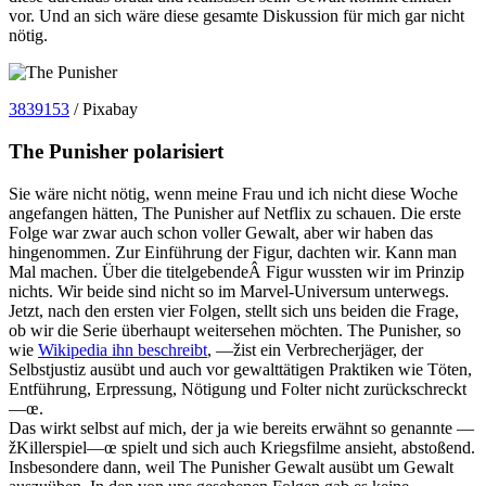
vor. Und an sich wäre diese gesamte Diskussion für mich gar nicht
nötig.
3839153
/ Pixabay
The Punisher polarisiert
Sie wäre nicht nötig, wenn meine Frau und ich nicht diese Woche
angefangen hätten, The Punisher auf Netflix zu schauen. Die erste
Folge war zwar auch schon voller Gewalt, aber wir haben das
hingenommen. Zur Einführung der Figur, dachten wir. Kann man
Mal machen. Über die titelgebendeÂ Figur wussten wir im Prinzip
nichts. Wir beide sind nicht so im Marvel-Universum unterwegs.
Jetzt, nach den ersten vier Folgen, stellt sich uns beiden die Frage,
ob wir die Serie überhaupt weitersehen möchten. The Punisher, so
wie
Wikipedia ihn beschreibt
, —žist ein Verbrecherjäger, der
Selbstjustiz ausübt und auch vor gewalttätigen Praktiken wie Töten,
Entführung, Erpressung, Nötigung und Folter nicht zurückschreckt
—œ.
Das wirkt selbst auf mich, der ja wie bereits erwähnt so genannte —
žKillerspiel—œ spielt und sich auch Kriegsfilme ansieht, abstoßend.
Insbesondere dann, weil The Punisher Gewalt ausübt um Gewalt