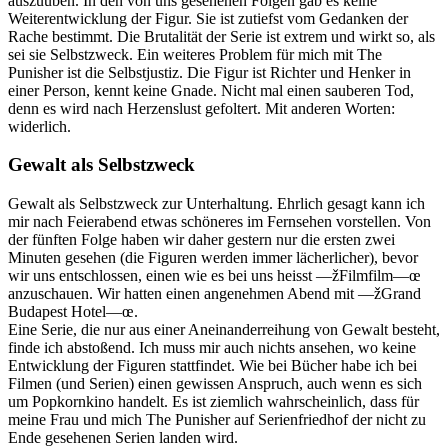
auszuüben. In den von uns gesehenen Folgen gab es keine
Weiterentwicklung der Figur. Sie ist zutiefst vom Gedanken der
Rache bestimmt. Die Brutalität der Serie ist extrem und wirkt so, als
sei sie Selbstzweck. Ein weiteres Problem für mich mit The
Punisher ist die Selbstjustiz. Die Figur ist Richter und Henker in
einer Person, kennt keine Gnade. Nicht mal einen sauberen Tod,
denn es wird nach Herzenslust gefoltert. Mit anderen Worten:
widerlich.
Gewalt als Selbstzweck
Gewalt als Selbstzweck zur Unterhaltung. Ehrlich gesagt kann ich
mir nach Feierabend etwas schöneres im Fernsehen vorstellen. Von
der fünften Folge haben wir daher gestern nur die ersten zwei
Minuten gesehen (die Figuren werden immer lächerlicher), bevor
wir uns entschlossen, einen wie es bei uns heisst —žFilmfilm—œ
anzuschauen. Wir hatten einen angenehmen Abend mit —žGrand
Budapest Hotel—œ.
Eine Serie, die nur aus einer Aneinanderreihung von Gewalt besteht,
finde ich abstoßend. Ich muss mir auch nichts ansehen, wo keine
Entwicklung der Figuren stattfindet. Wie bei Bücher habe ich bei
Filmen (und Serien) einen gewissen Anspruch, auch wenn es sich
um Popkornkino handelt. Es ist ziemlich wahrscheinlich, dass für
meine Frau und mich The Punisher auf Serienfriedhof der nicht zu
Ende gesehenen Serien landen wird.