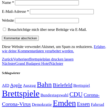
Name
*
E-Mail-Adresse
*
Website
Benachrichtige mich über neue Beiträge via E-Mail.
Diese Website verwendet Akismet, um Spam zu reduzieren.
Erfahre,
wie deine Kommentardaten verarbeitet werden.
Zurück
Vorheriger
Brettspielplan drucken lassen
Nächster
Grand Budapest Hotel
Nächster
Schlagwörter
Bahn
Bielefeld
Apple
Auszug
AfD
Brettspiel
Brettspiele
CDU
Corona-
Bundestagswahl
Emden
Corona-Virus
Essen
Demokratie
Fahrrad