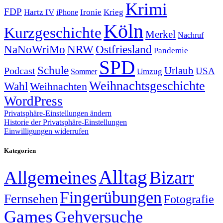
Krimi
FDP
Hartz IV
Krieg
Ironie
iPhone
Köln
Kurzgeschichte
Merkel
Nachruf
NRW
Ostfriesland
NaNoWriMo
Pandemie
SPD
Schule
Urlaub
Podcast
USA
Sommer
Umzug
Weihnachtsgeschichte
Wahl
Weihnachten
WordPress
Privatsphäre-Einstellungen ändern
Historie der Privatsphäre-Einstellungen
Einwilligungen widerrufen
Kategorien
Alltag
Allgemeines
Bizarr
Fingerübungen
Fernsehen
Fotografie
Games
Gehversuche