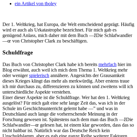
ein Artikel von
tboley
Der 1. Weltkrieg, hat Europa, die Welt entscheidend geprägt. Häufig
wird er auch als Urkatastrophe bezeichnet. Für mich gab es
genügend Anlass, mich daher mit dem Buch —žDie Schlafwandler
—œ von Christopher Clark zu beschäftigen.
Schuldfrage
Das Buch von Christopher Clark habe ich bereits
mehrfach
hier im
Blog erwähnt, auch weil ich mich dem Thema 1. Weltkrieg mehr
oder weniger
spielerisch
annähere. Angesichts der Grausamkeit
dieses Krieges klingt das mehr als merkwürdig. Aber erstens traue
ich mir durchaus zu, differenzieren zu können und zweitens will ich
unterschiedliche Aspekte verstehen.
Einer dieser Aspekte ist die Schuldfrage. Wer hat den 1. Weltkrieg
ausgelöst? Für mich galt eine sehr lange Zeit das, was ich in der
Schule im Geschichtsunterricht gelernt habe —” und was in
Deutschland auch lange die vorherrschende Meinung in der
Forschung gewesen ist. Spätestens nach dem man das Buch —žDie
Schlafwandler—œ gelesen hat, ist einem klar geworden, dass das so
nicht haltbar ist. Natürlich war das Deutsche Reich kein
Unschuldslamm, aber es gab eine ganze Reihe weiterer Faktoren