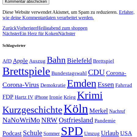
Diese Website verwendet Akismet, um Spam zu reduzieren.
Erfahre,
wie deine Kommentardaten verarbeitet werden.
Zurück
Vorheriger
Heiligabend zum shoppen
Nächster
Ein Herz für Koken
Nächster
Schlagwörter
Bahn
Bielefeld
Apple
Auszug
AfD
Brettspiel
Brettspiele
CDU
Corona-
Bundestagswahl
Emden
Corona-Virus
Essen
Demokratie
Fahrrad
Krimi
FDP
Hartz IV
Krieg
Ironie
iPhone
Köln
Kurzgeschichte
Merkel
Nachruf
NRW
Ostfriesland
NaNoWriMo
Pandemie
SPD
Schule
Urlaub
Podcast
USA
Sommer
Umzug