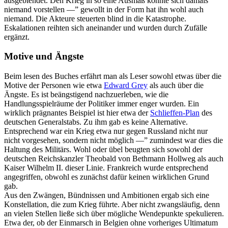
ausgeblendet. Den Krieg in so eine Ausmaß konnte sich damals
niemand vorstellen —” gewollt in der Form hat ihn wohl auch
niemand. Die Akteure steuerten blind in die Katastrophe.
Eskalationen reihten sich aneinander und wurden durch Zufälle
ergänzt.
Motive und Ängste
Beim lesen des Buches erfährt man als Leser sowohl etwas über die
Motive der Personen wie etwa
Edward Grey
als auch über die
Ängste. Es ist beängstigend nachzuerleben, wie die
Handlungsspielräume der Politiker immer enger wurden. Ein
wirklich prägnantes Beispiel ist hier etwa der
Schlieffen-Plan
des
deutschen Generalstabs. Zu ihm gab es keine Alternative.
Entsprechend war ein Krieg etwa nur gegen Russland nicht nur
nicht vorgesehen, sondern nicht möglich —” zumindest war dies die
Haltung des Militärs. Wohl oder übel beugten sich sowohl der
deutschen Reichskanzler Theobald von Bethmann Hollweg als auch
Kaiser Wilhelm II. dieser Linie. Frankreich wurde entsprechend
angegriffen, obwohl es zunächst dafür keinen wirklichen Grund
gab.
Aus den Zwängen, Bündnissen und Ambitionen ergab sich eine
Konstellation, die zum Krieg führte. Aber nicht zwangsläufig, denn
an vielen Stellen ließe sich über mögliche Wendepunkte spekulieren.
Etwa der, ob der Einmarsch in Belgien ohne vorheriges Ultimatum