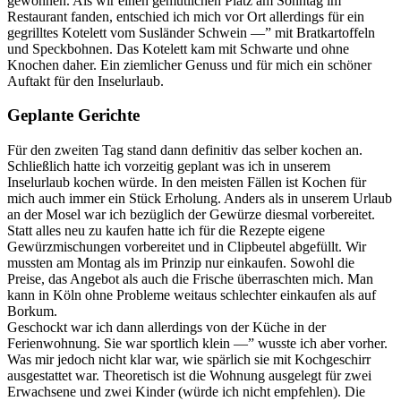
gewonnen. Als wir einen gemütlichen Platz am Sonntag im
Restaurant fanden, entschied ich mich vor Ort allerdings für ein
gegrilltes Kotelett vom Susländer Schwein —” mit Bratkartoffeln
und Speckbohnen. Das Kotelett kam mit Schwarte und ohne
Knochen daher. Ein ziemlicher Genuss und für mich ein schöner
Auftakt für den Inselurlaub.
Geplante Gerichte
Für den zweiten Tag stand dann definitiv das selber kochen an.
Schließlich hatte ich vorzeitig geplant was ich in unserem
Inselurlaub kochen würde. In den meisten Fällen ist Kochen für
mich auch immer ein Stück Erholung. Anders als in unserem Urlaub
an der Mosel war ich bezüglich der Gewürze diesmal vorbereitet.
Statt alles neu zu kaufen hatte ich für die Rezepte eigene
Gewürzmischungen vorbereitet und in Clipbeutel abgefüllt. Wir
mussten am Montag als im Prinzip nur einkaufen. Sowohl die
Preise, das Angebot als auch die Frische überraschten mich. Man
kann in Köln ohne Probleme weitaus schlechter einkaufen als auf
Borkum.
Geschockt war ich dann allerdings von der Küche in der
Ferienwohnung. Sie war sportlich klein —” wusste ich aber vorher.
Was mir jedoch nicht klar war, wie spärlich sie mit Kochgeschirr
ausgestattet war. Theoretisch ist die Wohnung ausgelegt für zwei
Erwachsene und zwei Kinder (würde ich nicht empfehlen). Die