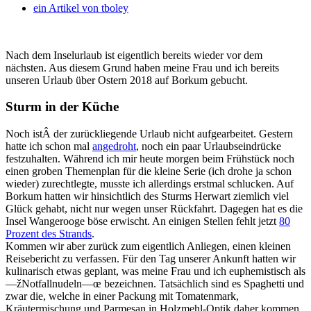
ein Artikel von
tboley
Nach dem Inselurlaub ist eigentlich bereits wieder vor dem
nächsten. Aus diesem Grund haben meine Frau und ich bereits
unseren Urlaub über Ostern 2018 auf Borkum gebucht.
Sturm in der Küche
Noch istÂ der zurückliegende Urlaub nicht aufgearbeitet. Gestern
hatte ich schon mal
angedroht
, noch ein paar Urlaubseindrücke
festzuhalten. Während ich mir heute morgen beim Frühstück noch
einen groben Themenplan für die kleine Serie (ich drohe ja schon
wieder) zurechtlegte, musste ich allerdings erstmal schlucken. Auf
Borkum hatten wir hinsichtlich des Sturms Herwart ziemlich viel
Glück gehabt, nicht nur wegen unser Rückfahrt. Dagegen hat es die
Insel Wangerooge böse erwischt. An einigen Stellen fehlt jetzt
80
Prozent des Strands
.
Kommen wir aber zurück zum eigentlich Anliegen, einen kleinen
Reisebericht zu verfassen. Für den Tag unserer Ankunft hatten wir
kulinarisch etwas geplant, was meine Frau und ich euphemistisch als
—žNotfallnudeln—œ bezeichnen. Tatsächlich sind es Spaghetti und
zwar die, welche in einer Packung mit Tomatenmark,
Kräutermischung und Parmesan in Holzmehl-Optik daher kommen.