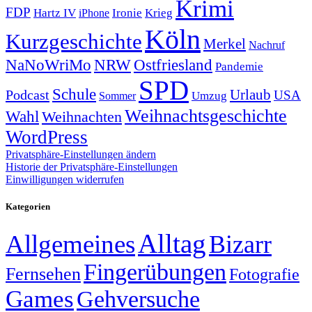
Krimi
FDP
Hartz IV
Krieg
Ironie
iPhone
Köln
Kurzgeschichte
Merkel
Nachruf
NRW
Ostfriesland
NaNoWriMo
Pandemie
SPD
Schule
Urlaub
Podcast
USA
Sommer
Umzug
Weihnachtsgeschichte
Wahl
Weihnachten
WordPress
Privatsphäre-Einstellungen ändern
Historie der Privatsphäre-Einstellungen
Einwilligungen widerrufen
Kategorien
Alltag
Allgemeines
Bizarr
Fingerübungen
Fernsehen
Fotografie
Games
Gehversuche