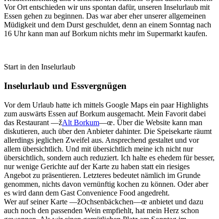
Vor Ort entschieden wir uns spontan dafür, unseren Inselurlaub mit
Essen gehen zu beginnen. Das war aber eher unserer allgemeinen
Müdigkeit und dem Durst geschuldet, denn an einem Sonntag nach
16 Uhr kann man auf Borkum nichts mehr im Supermarkt kaufen.
Start in den Inselurlaub
Inselurlaub und Essvergnügen
Vor dem Urlaub hatte ich mittels Google Maps ein paar Highlights
zum auswärts Essen auf Borkum ausgemacht. Mein Favorit dabei
das Restaurant —ž
Alt Borkum
—œ. Über die Website kann man
diskutieren, auch über den Anbieter dahinter. Die Speisekarte räumt
allerdings jeglichen Zweifel aus. Ansprechend gestaltet und vor
allem übersichtlich. Und mit übersichtlich meine ich nicht nur
übersichtlich, sondern auch reduziert. Ich halte es ehedem für besser,
nur wenige Gerichte auf der Karte zu haben statt ein riesiges
Angebot zu präsentieren. Letzteres bedeutet nämlich im Grunde
genommen, nichts davon vernünftig kochen zu können. Oder aber
es wird dann dem Gast Convenience Food angedreht.
Wer auf seiner Karte —žOchsenbäckchen—œ anbietet und dazu
auch noch den passenden Wein empfiehlt, hat mein Herz schon