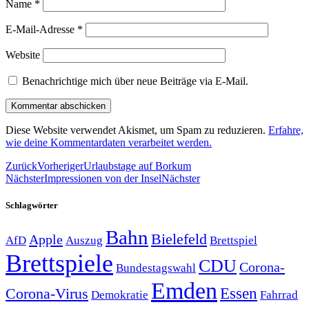
Name
*
E-Mail-Adresse
*
Website
Benachrichtige mich über neue Beiträge via E-Mail.
Diese Website verwendet Akismet, um Spam zu reduzieren.
Erfahre,
wie deine Kommentardaten verarbeitet werden.
Zurück
Vorheriger
Urlaubstage auf Borkum
Nächster
Impressionen von der Insel
Nächster
Schlagwörter
Bahn
Bielefeld
Apple
Auszug
AfD
Brettspiel
Brettspiele
CDU
Corona-
Bundestagswahl
Emden
Corona-Virus
Essen
Demokratie
Fahrrad