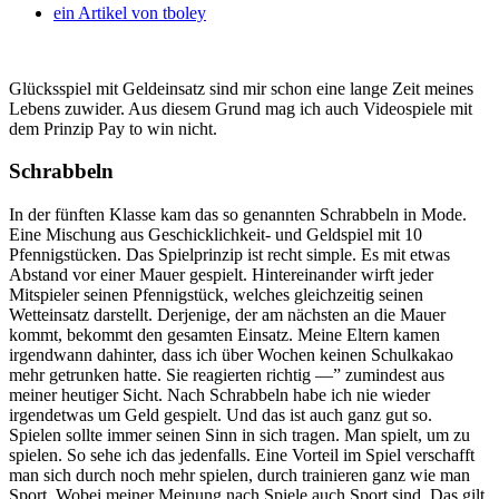
ein Artikel von
tboley
Glücksspiel mit Geldeinsatz sind mir schon eine lange Zeit meines
Lebens zuwider. Aus diesem Grund mag ich auch Videospiele mit
dem Prinzip Pay to win nicht.
Schrabbeln
In der fünften Klasse kam das so genannten Schrabbeln in Mode.
Eine Mischung aus Geschicklichkeit- und Geldspiel mit 10
Pfennigstücken. Das Spielprinzip ist recht simple. Es mit etwas
Abstand vor einer Mauer gespielt. Hintereinander wirft jeder
Mitspieler seinen Pfennigstück, welches gleichzeitig seinen
Wetteinsatz darstellt. Derjenige, der am nächsten an die Mauer
kommt, bekommt den gesamten Einsatz. Meine Eltern kamen
irgendwann dahinter, dass ich über Wochen keinen Schulkakao
mehr getrunken hatte. Sie reagierten richtig —” zumindest aus
meiner heutiger Sicht. Nach Schrabbeln habe ich nie wieder
irgendetwas um Geld gespielt. Und das ist auch ganz gut so.
Spielen sollte immer seinen Sinn in sich tragen. Man spielt, um zu
spielen. So sehe ich das jedenfalls. Eine Vorteil im Spiel verschafft
man sich durch noch mehr spielen, durch trainieren ganz wie man
Sport. Wobei meiner Meinung nach Spiele auch Sport sind. Das gilt