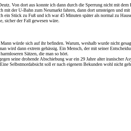
utz. Von dort aus konnte ich dann durch die Sperrung nicht mit dem 
 ich mit der U-Bahn zum Neumarkt fahren, dann dort umsteigen und mi
ch ein Stück zu Fuß und ich war 45 Minuten später als normal zu Hause
, sicher der Fall gewesen wäre.
ann würde sich auf ihr befinden. Warum, weshalb wurde nicht gesagt. 
an wird dann extrem gehässig. Ein Mensch, der mit seiner Entscheidung
armloseren Sätzen, die man so hört.
egen seine drohende Abschiebung war ein 29 Jahre alter iranischer Asy
 Eine Selbstmordabsicht soll er nach eigenem Bekunden wohl nicht gehab