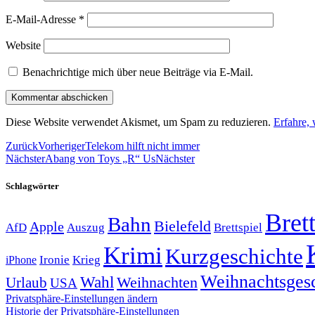
E-Mail-Adresse
*
Website
Benachrichtige mich über neue Beiträge via E-Mail.
Diese Website verwendet Akismet, um Spam zu reduzieren.
Erfahre,
Zurück
Vorheriger
Telekom hilft nicht immer
Nächster
Abang von Toys „R“ Us
Nächster
Schlagwörter
Brett
Bahn
Bielefeld
Apple
Auszug
AfD
Brettspiel
Krimi
Kurzgeschichte
Krieg
Ironie
iPhone
Weihnachtsges
Wahl
Weihnachten
Urlaub
USA
Privatsphäre-Einstellungen ändern
Historie der Privatsphäre-Einstellungen