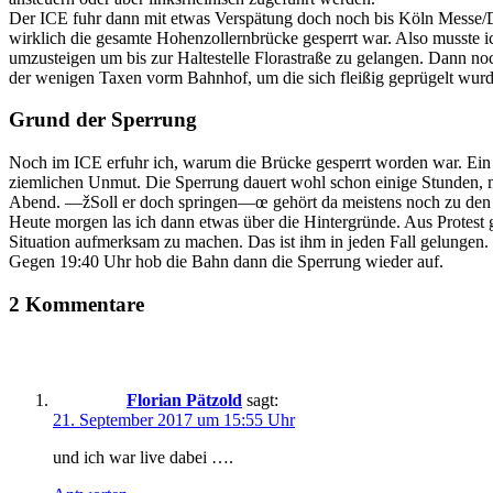
Der ICE fuhr dann mit etwas Verspätung doch noch bis Köln Messe/De
wirklich die gesamte Hohenzollernbrücke gesperrt war. Also musste
umzusteigen um bis zur Haltestelle Florastraße zu gelangen. Dann no
der wenigen Taxen vorm Bahnhof, um die sich fleißig geprügelt wurde
Grund der Sperrung
Noch im ICE erfuhr ich, warum die Brücke gesperrt worden war. Ein M
ziemlichen Unmut. Die Sperrung dauert wohl schon einige Stunden, m
Abend. —žSoll er doch springen—œ gehört da meistens noch zu den h
Heute morgen las ich dann etwas über die Hintergründe. Aus Protest g
Situation aufmerksam zu machen. Das ist ihm in jeden Fall gelungen.
Gegen 19:40 Uhr hob die Bahn dann die Sperrung wieder auf.
2 Kommentare
Florian Pätzold
sagt:
21. September 2017 um 15:55 Uhr
und ich war live dabei ….