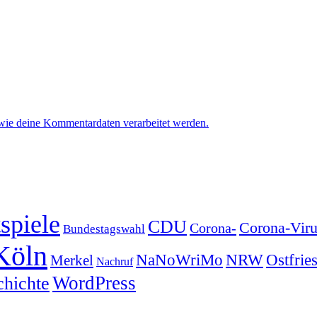
 wie deine Kommentardaten verarbeitet werden.
spiele
CDU
Corona-Viru
Corona-
Bundestagswahl
Köln
NRW
Ostfrie
NaNoWriMo
Merkel
Nachruf
WordPress
chichte