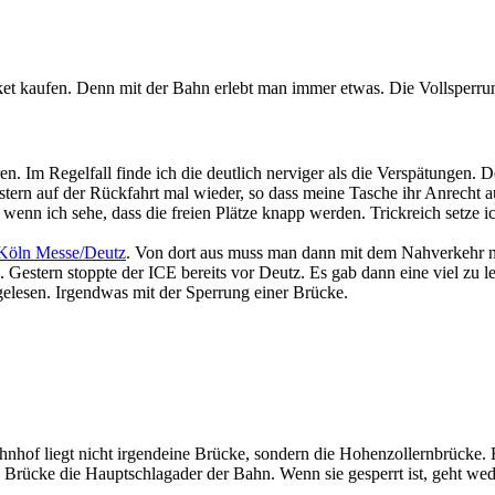
icket kaufen. Denn mit der Bahn erlebt man immer etwas. Die Vollsperr
. Im Regelfall finde ich die deutlich nerviger als die Verspätungen. 
rn auf der Rückfahrt mal wieder, so dass meine Tasche ihr Anrecht auf 
wenn ich sehe, dass die freien Plätze knapp werden. Trickreich setze ic
Köln Messe/Deutz
. Von dort aus muss man dann mit dem Nahverkehr na
Gestern stoppte der ICE bereits vor Deutz. Es gab dann eine viel zu l
t gelesen. Irgendwas mit der Sperrung einer Brücke.
f liegt nicht irgendeine Brücke, sondern die Hohenzollernbrücke. 
h als Brücke die Hauptschlagader der Bahn. Wenn sie gesperrt ist, geh