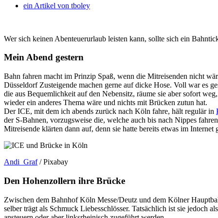
ein Artikel von
tboley
Wer sich keinen Abenteuerurlaub leisten kann, sollte sich ein Bahnt
Mein Abend gestern
Bahn fahren macht im Prinzip Spaß, wenn die Mitreisenden nicht wären
Düsseldorf Zusteigende machen gerne auf dicke Hose. Voll war es geste
die aus Bequemlichkeit auf den Nebensitz, räume sie aber sofort weg, 
wieder ein anderes Thema wäre und nichts mit Brücken zutun hat.
Der ICE, mit dem ich abends zurück nach Köln fahre, hält regulär in
der S-Bahnen, vorzugsweise die, welche auch bis nach Nippes fahren. 
Mitreisende klärten dann auf, denn sie hatte bereits etwas im Interne
Andi_Graf
/ Pixabay
Den Hohenzollern ihre Brücke
Zwischen dem Bahnhof Köln Messe/Deutz und dem Kölner Hauptbahnho
selber trägt als Schmuck Liebesschlösser. Tatsächlich ist sie jedoc
ansteuern oder aber linksrheinisch zugeführt werden.