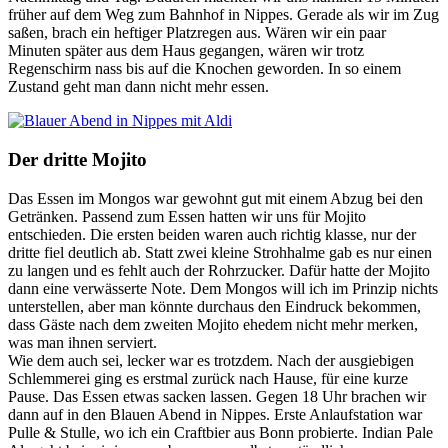
früher auf dem Weg zum Bahnhof in Nippes. Gerade als wir im Zug
saßen, brach ein heftiger Platzregen aus. Wären wir ein paar
Minuten später aus dem Haus gegangen, wären wir trotz
Regenschirm nass bis auf die Knochen geworden. In so einem
Zustand geht man dann nicht mehr essen.
Der dritte Mojito
Das Essen im Mongos war gewohnt gut mit einem Abzug bei den
Getränken. Passend zum Essen hatten wir uns für Mojito
entschieden. Die ersten beiden waren auch richtig klasse, nur der
dritte fiel deutlich ab. Statt zwei kleine Strohhalme gab es nur einen
zu langen und es fehlt auch der Rohrzucker. Dafür hatte der Mojito
dann eine verwässerte Note. Dem Mongos will ich im Prinzip nichts
unterstellen, aber man könnte durchaus den Eindruck bekommen,
dass Gäste nach dem zweiten Mojito ehedem nicht mehr merken,
was man ihnen serviert.
Wie dem auch sei, lecker war es trotzdem. Nach der ausgiebigen
Schlemmerei ging es erstmal zurück nach Hause, für eine kurze
Pause. Das Essen etwas sacken lassen. Gegen 18 Uhr brachen wir
dann auf in den Blauen Abend in Nippes. Erste Anlaufstation war
Pulle & Stulle, wo ich ein Craftbier aus Bonn probierte. Indian Pale