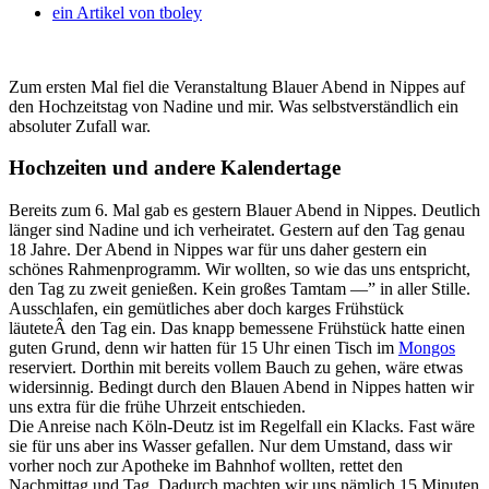
ein Artikel von
tboley
Zum ersten Mal fiel die Veranstaltung Blauer Abend in Nippes auf
den Hochzeitstag von Nadine und mir. Was selbstverständlich ein
absoluter Zufall war.
Hochzeiten und andere Kalendertage
Bereits zum 6. Mal gab es gestern Blauer Abend in Nippes. Deutlich
länger sind Nadine und ich verheiratet. Gestern auf den Tag genau
18 Jahre. Der Abend in Nippes war für uns daher gestern ein
schönes Rahmenprogramm. Wir wollten, so wie das uns entspricht,
den Tag zu zweit genießen. Kein großes Tamtam —” in aller Stille.
Ausschlafen, ein gemütliches aber doch karges Frühstück
läuteteÂ den Tag ein. Das knapp bemessene Frühstück hatte einen
guten Grund, denn wir hatten für 15 Uhr einen Tisch im
Mongos
reserviert. Dorthin mit bereits vollem Bauch zu gehen, wäre etwas
widersinnig. Bedingt durch den Blauen Abend in Nippes hatten wir
uns extra für die frühe Uhrzeit entschieden.
Die Anreise nach Köln-Deutz ist im Regelfall ein Klacks. Fast wäre
sie für uns aber ins Wasser gefallen. Nur dem Umstand, dass wir
vorher noch zur Apotheke im Bahnhof wollten, rettet den
Nachmittag und Tag. Dadurch machten wir uns nämlich 15 Minuten