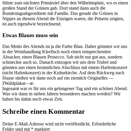
führte zum nächsten Primärziel über den Wilhelmsplatz, wo es einen
großen Stand der Grünen gab. Dort stand dann auch die
Bundestagsabgeordnete mit Familie. Das gerade die Grünen in
Nippes an diesem Abend die Einzigen waren, die Präsens zeigten,
ist auch irgendwie bezeichnend.
Etwas Blaues muss sein
Das Motto des Abends ist ja die Farbe Blau. Daher gönnten wir uns
in der Weinhandlung Kleefisch noch einen entsprechenden
Absacker, einen Blauen Prosecco. Sah nicht nur gut aus, sondern
schmeckte auch so. Danach entzogen wir uns dem Trubel und
gönnten uns einen besinnlichen Abschluss mit einem Harfenkonzert
(nicht Hafenkonzert) in der Kulturkirche. Auf dem Rückweg nach
Hause stießen wir dann noch auf ein ziemlich Originelles —
žWahlplakat—œ.
Ingesamt war es für uns ein gelungener Tag und ein schöner Abend.
Was wir dann in sieben Jahren besonderes machen werden? Wir
haben bis dahin noch etwas Zeit.
Schreibe einen Kommentar
Deine E-Mail-Adresse wird nicht veröffentlicht.
Erforderliche
Felder sind mit
*
markiert