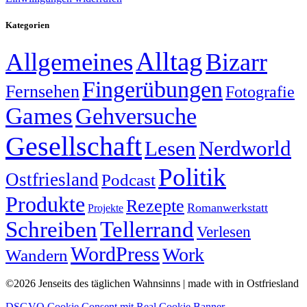
Kategorien
Alltag
Allgemeines
Bizarr
Fingerübungen
Fernsehen
Fotografie
Games
Gehversuche
Gesellschaft
Lesen
Nerdworld
Politik
Ostfriesland
Podcast
Produkte
Rezepte
Romanwerkstatt
Projekte
Schreiben
Tellerrand
Verlesen
WordPress
Work
Wandern
©2026 Jenseits des täglichen Wahnsinns | made with
in Ostfriesland
DSGVO Cookie Consent mit Real Cookie Banner