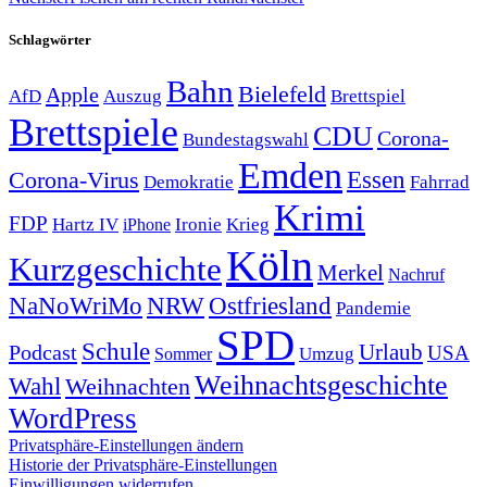
Schlagwörter
Bahn
Bielefeld
Apple
Auszug
AfD
Brettspiel
Brettspiele
CDU
Corona-
Bundestagswahl
Emden
Corona-Virus
Essen
Demokratie
Fahrrad
Krimi
FDP
Hartz IV
Krieg
Ironie
iPhone
Köln
Kurzgeschichte
Merkel
Nachruf
NRW
Ostfriesland
NaNoWriMo
Pandemie
SPD
Schule
Urlaub
Podcast
USA
Sommer
Umzug
Weihnachtsgeschichte
Wahl
Weihnachten
WordPress
Privatsphäre-Einstellungen ändern
Historie der Privatsphäre-Einstellungen
Einwilligungen widerrufen