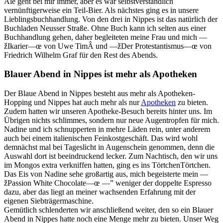
Ale geht bei mir immer, aber es war selbstverständlich
vernünftigerweise ein Teil-Bier. Als nächstes ging es in unsere
Lieblingsbuchhandlung. Von den drei in Nippes ist das natürlich der
Buchladen Neusser Straße. Ohne Buch kann ich selten aus einer
Buchhandlung gehen, daher begleiteten meine Frau und mich —
žIkarier—œ von Uwe TimÂ und —žDer Protestantismus—œ von
Friedrich Wilhelm Graf für den Rest des Abends.
Blauer Abend in Nippes ist mehr als Apotheken
Der Blaue Abend in Nippes besteht aus mehr als Apotheken-
Hopping und Nippes hat auch mehr als nur
Apotheken
zu bieten.
Zudem hatten wir unseren Apotheke-Besuch bereits hinter uns. Im
Übrigen nichts schlimmes, sondern nur neue Augentropfen für mich.
Nadine und ich schnupperten in mehre Läden rein, unter anderem
auch bei einem italienischen Feinkostgeschäft. Das wird wohl
demnächst mal bei Tageslicht in Augenschein genommen, denn die
Auswahl dort ist beeindruckend lecker. Zum Nachtisch, den wir uns
im Mongos extra verkniffen hatten, ging es ins TörtchenTörtchen.
Das Eis von Nadine sehe großartig aus, mich begeisterte mein —
žPassion White Chocolate—œ —” weniger der doppelte Espresso
dazu, aber das liegt an meiner wachsenden Erfahrung mit der
eigenen Siebträgermaschine.
Gemütlich schlenderten wir anschließend weiter, den so ein Blauer
Abend in Nippes hatte noch eine Menge mehr zu bieten. Unser Weg