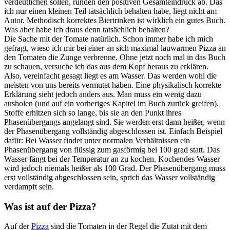
verdeutlichen sollen, runden den positiven Gesamteindruck ab. Das
ich nur einen kleinen Teil tatsächlich behalten habe, liegt nicht am
Autor. Methodisch korrektes Biertrinken ist wirklich ein gutes Buch.
Was aber habe ich draus denn tatsächlich behalten?
Die Sache mit der Tomate natürlich. Schon immer habe ich mich
gefragt, wieso ich mir bei einer an sich maximal lauwarmen Pizza an
den Tomaten die Zunge verbrenne. Ohne jetzt noch mal in das Buch
zu schauen, versuche ich das aus dem Kopf heraus zu erklären.
Also, vereinfacht gesagt liegt es am Wasser. Das werden wohl die
meisten von uns bereits vermutet haben. Eine physikalisch korrekte
Erklärung sieht jedoch anders aus. Man muss ein wenig dazu
ausholen (und auf ein vorheriges Kapitel im Buch zurück greifen).
Stoffe erhitzen sich so lange, bis sie an den Punkt ihres
Phasenübergangs angelangt sind. Sie werden erst dann heißer, wenn
der Phasenübergang vollständig abgeschlossen ist. Einfach Beispiel
dafür: Bei Wasser findet unter normalen Verhältnissen ein
Phasenübergang von flüssig zum gasförmig bei 100 grad statt. Das
Wasser fängt bei der Temperatur an zu kochen. Kochendes Wasser
wird jedoch niemals heißer als 100 Grad. Der Phasenübergang muss
erst vollständig abgeschlossen sein, sprich das Wasser vollständig
verdampft sein.
Was ist auf der Pizza?
Auf der
Pizza
sind die Tomaten in der Regel die Zutat mit dem