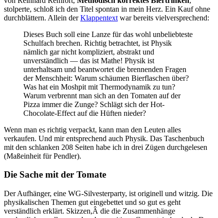
von Reinhard Remfort,
Methodisch korrektes Biertrinken
,
stolperte, schloß ich den Titel spontan in mein Herz. Ein Kauf ohne
durchblättern. Allein der
Klappentext
war bereits vielversprechend:
Dieses Buch soll eine Lanze für das wohl unbeliebteste
Schulfach brechen. Richtig betrachtet, ist Physik
nämlich gar nicht kompliziert, abstrakt und
unverständlich — das ist Mathe! Physik ist
unterhaltsam und beantwortet die brennenden Fragen
der Menschheit: Warum schäumen Bierflaschen über?
Was hat ein Moshpit mit Thermodynamik zu tun?
Warum verbrennt man sich an den Tomaten auf der
Pizza immer die Zunge? Schlägt sich der Hot-
Chocolate-Effect auf die Hüften nieder?
Wenn man es richtig verpackt, kann man den Leuten alles
verkaufen. Und mir entsprechend auch Physik. Das Taschenbuch
mit den schlanken 208 Seiten habe ich in drei Zügen durchgelesen
(Maßeinheit für Pendler).
Die Sache mit der Tomate
Der Aufhänger, eine WG-Silvesterparty, ist originell und witzig. Die
physikalischen Themen gut eingebettet und so gut es geht
verständlich erklärt. Skizzen,Â die die Zusammenhänge