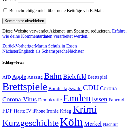
Benachrichtige mich über neue Beiträge via E-Mail.
Diese Website verwendet Akismet, um Spam zu reduzieren.
Erfahre,
wie deine Kommentardaten verarbeitet werden.
Zurück
Vorheriger
Martin Schulz in Essen
Nächster
Englisch als Schämsprache
Nächster
Schlagwörter
Bahn
Bielefeld
Apple
Auszug
AfD
Brettspiel
Brettspiele
CDU
Corona-
Bundestagswahl
Emden
Corona-Virus
Essen
Demokratie
Fahrrad
Krimi
FDP
Hartz IV
Krieg
Ironie
iPhone
Köln
Kurzgeschichte
Merkel
Nachruf