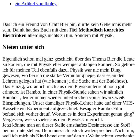
ein Artikel von
tboley
Das ich ein Freund von Craft Bier bin, dürfte kein Geheimnis mehr
sein. Damit hat das Buch mit dem Titel
Methodisch korrektes
Biertrinken
allerdings nichts zu tun. Sondern mit Physik.
Nieten unter sich
Eigentlich schon mal ganz geschickt, über das Thema Bier die Leute
zu ködern, die mit Physik eher weniger anfangen können. So gehöre
ich für meinen Teil ebenfalls dazu. Physik war nie mein Ding
gewesen, wo bei ich die starke Vermutung hege, dass es an den
Lehrern gelegen hat (wie kennen ja die Sache mit der Badehose).
Das Einzig, woran ich mich aus dem Physikunterricht noch gut
erinnere, ist Rambo. In einer Physik-Stunde sahen wir nämlich
Rambo 1, leider immer wieder unterbrochen von schwarz-weiß
Einspielungen. Unser damaliger Physik-Lehrer hatte auf einer VHS-
Kassette ein Experiment aufgezeichnet. Besagter Rambo-Film
befand sich vorher drauf. Worum es in dem Experiment genau ging?
Vergessen, wie so vieles aus dem Physik-Unterricht.
Jetzt könnte man an dieser Stelle ernsthaftes Desinteresse am Stoff
bei mir unterstellen. Dem muss ich jedoch widersprechen. Nicht nur,
weil ich mich als Kind begeistert auf den zu Weihnachten geschenkt