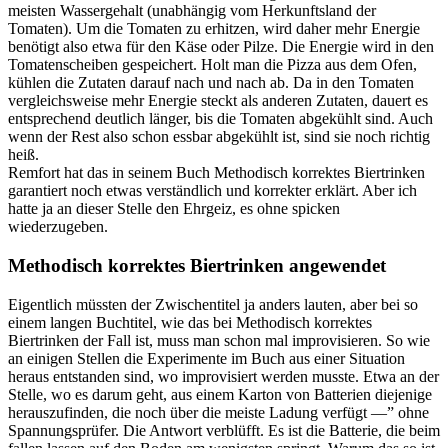
meisten Wassergehalt (unabhängig vom Herkunftsland der
Tomaten). Um die Tomaten zu erhitzen, wird daher mehr Energie
benötigt also etwa für den Käse oder Pilze. Die Energie wird in den
Tomatenscheiben gespeichert. Holt man die Pizza aus dem Ofen,
kühlen die Zutaten darauf nach und nach ab. Da in den Tomaten
vergleichsweise mehr Energie steckt als anderen Zutaten, dauert es
entsprechend deutlich länger, bis die Tomaten abgekühlt sind. Auch
wenn der Rest also schon essbar abgekühlt ist, sind sie noch richtig
heiß.
Remfort hat das in seinem Buch Methodisch korrektes Biertrinken
garantiert noch etwas verständlich und korrekter erklärt. Aber ich
hatte ja an dieser Stelle den Ehrgeiz, es ohne spicken
wiederzugeben.
Methodisch korrektes Biertrinken angewendet
Eigentlich müssten der Zwischentitel ja anders lauten, aber bei so
einem langen Buchtitel, wie das bei Methodisch korrektes
Biertrinken der Fall ist, muss man schon mal improvisieren. So wie
an einigen Stellen die Experimente im Buch aus einer Situation
heraus entstanden sind, wo improvisiert werden musste. Etwa an der
Stelle, wo es darum geht, aus einem Karton von Batterien diejenige
herauszufinden, die noch über die meiste Ladung verfügt —” ohne
Spannungsprüfer. Die Antwort verblüfft. Es ist die Batterie, die beim