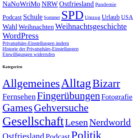
NRW
Ostfriesland
NaNoWriMo
Pandemie
SPD
Schule
Urlaub
Podcast
USA
Sommer
Umzug
Weihnachtsgeschichte
Wahl
Weihnachten
WordPress
Privatsphäre-Einstellungen ändern
Historie der Privatsphäre-Einstellungen
Einwilligungen widerrufen
Kategorien
Alltag
Allgemeines
Bizarr
Fingerübungen
Fernsehen
Fotografie
Games
Gehversuche
Gesellschaft
Lesen
Nerdworld
Politik
Ostfriesland
Podcast