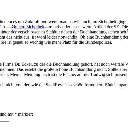
el, in dem es um Zukunft und wenn man so will auch um Sicherheit gin
öln. —ž
Innere Sicherheit
—œ heisst der lesenswerte Artikel der SZ. Die
hinter der verschlossenen Stahltür neben der Buchhandlung stehen sei
ht das nicht aus, ist wohl leider notwendig. Ob eine Buchhandlung der
 Sie ist genau so wichtig wie mehr Platz für die Bundespolizei.
ie Firma Dr. Ecker, zu der die Buchhandlung gehört, hat noch weitere 
nehmen. Das ersetzt die große schöne Buchhandlung nicht. Sollte aber 
ilen. Meiner Meinung nach ist die Fläche, auf der Ludwig sich präsenti
 nicht von der, wie die StadtRevue so schön formuliert, Büdchenpartei
sind mit
*
markiert