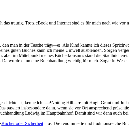
das traurig. Trotz eBook und Internet sind es für mich nach wie vor 
 den man in der Tasche trägt—œ. Als Kind kannte ich dieses Sprichwort
n eines guten Buches kann ich meine Umwelt ausblenden, Sorgen verge
, aber im Mittelpunkt meines Bücherkonsums stand die Stadtbücherei.
. Da wurde dann eine Buchhandlung wichtig für mich. Sogar in Wesel g
schichte ist, kenne ich. —žNotting Hill—œ mit Hugh Grant und Julia 
 Das passiert insbesondere dann, wenn sie vor Ort ansprechend präsent
Buchhandlung Ludwig im Hauptbahnhof. Damit sind wir dann auch bei e
ž
Bücher oder Sicherheit
—œ. Die renommierte und traditionsreiche Buc