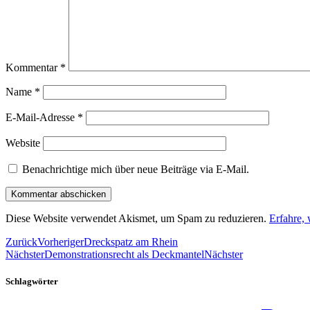
Kommentar
*
Name
*
E-Mail-Adresse
*
Website
Benachrichtige mich über neue Beiträge via E-Mail.
Diese Website verwendet Akismet, um Spam zu reduzieren.
Erfahre,
Zurück
Vorheriger
Dreckspatz am Rhein
Nächster
Demonstrationsrecht als Deckmantel
Nächster
Schlagwörter