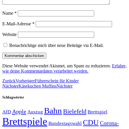
Name
*
E-Mail-Adresse
*
Website
Benachrichtige mich über neue Beiträge via E-Mail.
Diese Website verwendet Akismet, um Spam zu reduzieren.
Erfahre,
wie deine Kommentardaten verarbeitet werden.
Zurück
Vorheriger
Führerschein für Kinder
Nächster
Käsekuchen Muffins
Nächster
Schlagwörter
Bahn
Bielefeld
Apple
Auszug
AfD
Brettspiel
Brettspiele
CDU
Corona-
Bundestagswahl