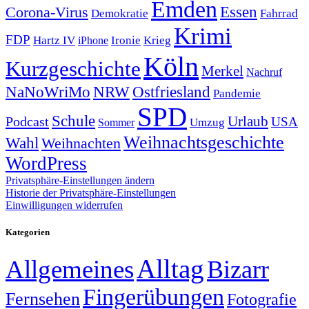
Emden
Corona-Virus
Essen
Demokratie
Fahrrad
Krimi
FDP
Hartz IV
Krieg
Ironie
iPhone
Köln
Kurzgeschichte
Merkel
Nachruf
NRW
Ostfriesland
NaNoWriMo
Pandemie
SPD
Schule
Urlaub
Podcast
USA
Sommer
Umzug
Weihnachtsgeschichte
Wahl
Weihnachten
WordPress
Privatsphäre-Einstellungen ändern
Historie der Privatsphäre-Einstellungen
Einwilligungen widerrufen
Kategorien
Alltag
Allgemeines
Bizarr
Fingerübungen
Fernsehen
Fotografie