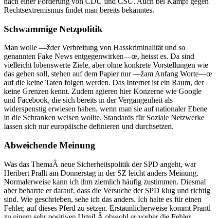
nach einer Forderung von CDU und CSU. Auch bei Kampf gegen
Rechtsextremismus findet man bereits bekanntes.
Schwammige Netzpolitik
Man wolle —žder Verbreitung von Hasskriminalität und so
genannten Fake News entgegenwirken—œ, heisst es. Da sind
vielleicht lobenswerte Ziele, aber ohne konkrete Vorstellungen wie
das gehen soll, stehen auf dem Papier nur —žam Anfang Worte—œ
auf die keine Taten folgen werden. Das Internet ist ein Raum, der
keine Grenzen kennt. Zudem agieren hier Konzerne wie Google
und Facebook, die sich bereits in der Vergangenheit als
widerspenstig erwiesen haben, wenn man sie auf nationaler Ebene
in die Schranken weisen wollte. Standards für Soziale Netzwerke
lassen sich nur europäische definieren und durchsetzen.
Abweichende Meinung
Was das ThemaÂ neue Sicherheitspolitik der SPD angeht, war
Heribert Prallt am Donnerstag in der SZ leicht anders Meinung.
Normalerweise kann ich ihm ziemlich häufig zustimmen. Diesmal
aber beharrte er darauf, dass die Versuche der SPD klug und richtig
sind. Wie geschrieben, sehe ich das anders. Ich halte es für einen
Fehler, auf dieses Pferd zu setzen. Erstaunlicherweise kommt Prantl
zu einem sehr positiven Urteil,Â obwohl er vorher die Fehler