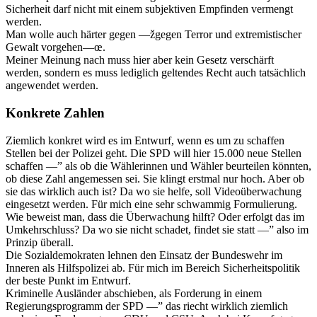
Sicherheit darf nicht mit einem subjektiven Empfinden vermengt
werden.
Man wolle auch härter gegen —žgegen Terror und extremistischer
Gewalt vorgehen—œ.
Meiner Meinung nach muss hier aber kein Gesetz verschärft
werden, sondern es muss lediglich geltendes Recht auch tatsächlich
angewendet werden.
Konkrete Zahlen
Ziemlich konkret wird es im Entwurf, wenn es um zu schaffen
Stellen bei der Polizei geht. Die SPD will hier 15.000 neue Stellen
schaffen —” als ob die Wählerinnen und Wähler beurteilen könnten,
ob diese Zahl angemessen sei. Sie klingt erstmal nur hoch. Aber ob
sie das wirklich auch ist? Da wo sie helfe, soll Videoüberwachung
eingesetzt werden. Für mich eine sehr schwammig Formulierung.
Wie beweist man, dass die Überwachung hilft? Oder erfolgt das im
Umkehrschluss? Da wo sie nicht schadet, findet sie statt —” also im
Prinzip überall.
Die Sozialdemokraten lehnen den Einsatz der Bundeswehr im
Inneren als Hilfspolizei ab. Für mich im Bereich Sicherheitspolitik
der beste Punkt im Entwurf.
Kriminelle Ausländer abschieben, als Forderung in einem
Regierungsprogramm der SPD —” das riecht wirklich ziemlich