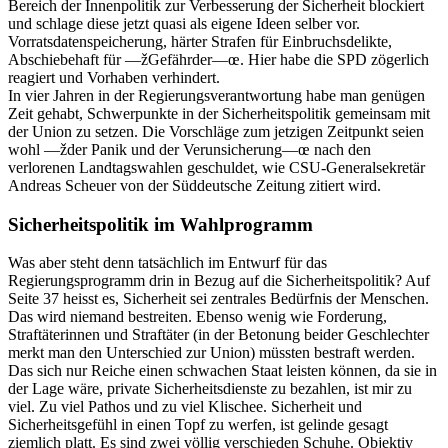
Bereich der Innenpolitik zur Verbesserung der Sicherheit blockiert
und schlage diese jetzt quasi als eigene Ideen selber vor.
Vorratsdatenspeicherung, härter Strafen für Einbruchsdelikte,
Abschiebehaft für —žGefährder—œ. Hier habe die SPD zögerlich
reagiert und Vorhaben verhindert.
In vier Jahren in der Regierungsverantwortung habe man genügen
Zeit gehabt, Schwerpunkte in der Sicherheitspolitik gemeinsam mit
der Union zu setzen. Die Vorschläge zum jetzigen Zeitpunkt seien
wohl —žder Panik und der Verunsicherung—œ nach den
verlorenen Landtagswahlen geschuldet, wie CSU-Generalsekretär
Andreas Scheuer von der Süddeutsche Zeitung zitiert wird.
Sicherheitspolitik im Wahlprogramm
Was aber steht denn tatsächlich im Entwurf für das
Regierungsprogramm drin in Bezug auf die Sicherheitspolitik? Auf
Seite 37 heisst es, Sicherheit sei zentrales Bedürfnis der Menschen.
Das wird niemand bestreiten. Ebenso wenig wie Forderung,
Straftäterinnen und Straftäter (in der Betonung beider Geschlechter
merkt man den Unterschied zur Union) müssten bestraft werden.
Das sich nur Reiche einen schwachen Staat leisten können, da sie in
der Lage wäre, private Sicherheitsdienste zu bezahlen, ist mir zu
viel. Zu viel Pathos und zu viel Klischee. Sicherheit und
Sicherheitsgefühl in einen Topf zu werfen, ist gelinde gesagt
ziemlich platt. Es sind zwei völlig verschieden Schuhe. Objektiv