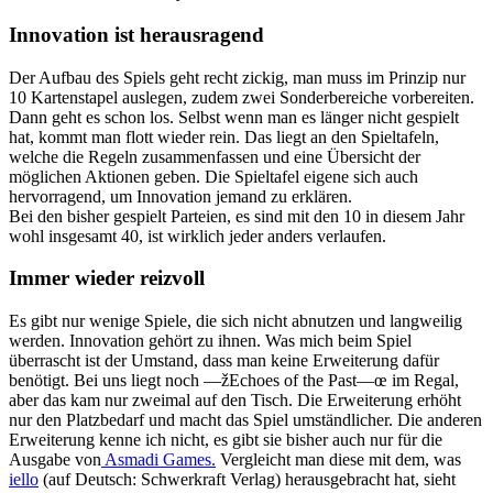
Innovation ist herausragend
Der Aufbau des Spiels geht recht zickig, man muss im Prinzip nur
10 Kartenstapel auslegen, zudem zwei Sonderbereiche vorbereiten.
Dann geht es schon los. Selbst wenn man es länger nicht gespielt
hat, kommt man flott wieder rein. Das liegt an den Spieltafeln,
welche die Regeln zusammenfassen und eine Übersicht der
möglichen Aktionen geben. Die Spieltafel eigene sich auch
hervorragend, um Innovation jemand zu erklären.
Bei den bisher gespielt Parteien, es sind mit den 10 in diesem Jahr
wohl insgesamt 40, ist wirklich jeder anders verlaufen.
Immer wieder reizvoll
Es gibt nur wenige Spiele, die sich nicht abnutzen und langweilig
werden. Innovation gehört zu ihnen. Was mich beim Spiel
überrascht ist der Umstand, dass man keine Erweiterung dafür
benötigt. Bei uns liegt noch —žEchoes of the Past—œ im Regal,
aber das kam nur zweimal auf den Tisch. Die Erweiterung erhöht
nur den Platzbedarf und macht das Spiel umständlicher. Die anderen
Erweiterung kenne ich nicht, es gibt sie bisher auch nur für die
Ausgabe von
Asmadi Games.
Vergleicht man diese mit dem, was
iello
(auf Deutsch: Schwerkraft Verlag) herausgebracht hat, sieht