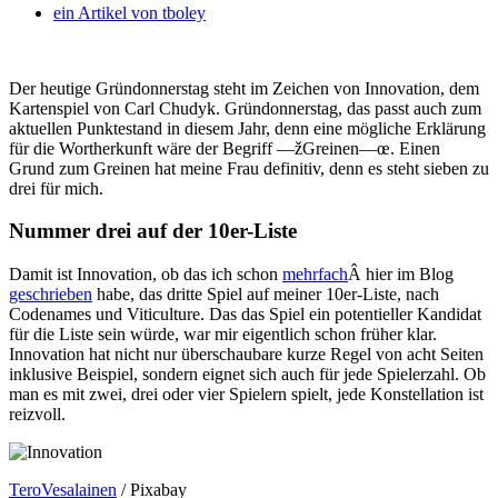
ein Artikel von
tboley
Der heutige Gründonnerstag steht im Zeichen von Innovation, dem
Kartenspiel von Carl Chudyk. Gründonnerstag, das passt auch zum
aktuellen Punktestand in diesem Jahr, denn eine mögliche Erklärung
für die Wortherkunft wäre der Begriff —žGreinen—œ. Einen
Grund zum Greinen hat meine Frau definitiv, denn es steht sieben zu
drei für mich.
Nummer drei auf der 10er-Liste
Damit ist Innovation, ob das ich schon
mehrfach
Â hier im Blog
geschrieben
habe, das dritte Spiel auf meiner 10er-Liste, nach
Codenames und Viticulture. Das das Spiel ein potentieller Kandidat
für die Liste sein würde, war mir eigentlich schon früher klar.
Innovation hat nicht nur überschaubare kurze Regel von acht Seiten
inklusive Beispiel, sondern eignet sich auch für jede Spielerzahl. Ob
man es mit zwei, drei oder vier Spielern spielt, jede Konstellation ist
reizvoll.
TeroVesalainen
/ Pixabay