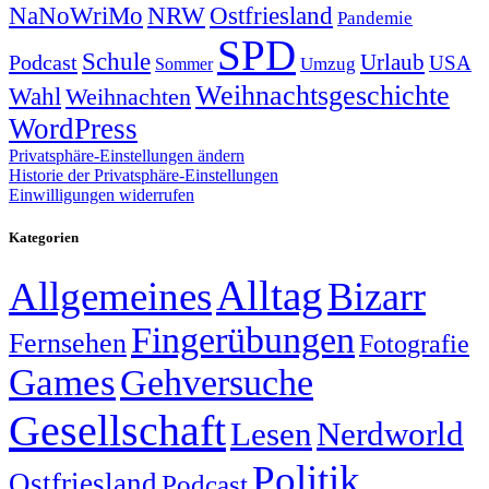
NRW
Ostfriesland
NaNoWriMo
Pandemie
SPD
Schule
Urlaub
Podcast
USA
Sommer
Umzug
Weihnachtsgeschichte
Wahl
Weihnachten
WordPress
Privatsphäre-Einstellungen ändern
Historie der Privatsphäre-Einstellungen
Einwilligungen widerrufen
Kategorien
Alltag
Allgemeines
Bizarr
Fingerübungen
Fernsehen
Fotografie
Games
Gehversuche
Gesellschaft
Lesen
Nerdworld
Politik
Ostfriesland
Podcast