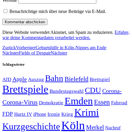
Website
Benachrichtige mich über neue Beiträge via E-Mail.
Diese Website verwendet Akismet, um Spam zu reduzieren.
Erfahre,
wie deine Kommentardaten verarbeitet werden.
Zurück
Vorheriger
Geburtshilfe in Köln-Nippes am Ende
Nächster
Fields of Despair
Nächster
Schlagwörter
Bahn
Bielefeld
Apple
Auszug
AfD
Brettspiel
Brettspiele
CDU
Corona-
Bundestagswahl
Emden
Corona-Virus
Essen
Demokratie
Fahrrad
Krimi
FDP
Hartz IV
Krieg
Ironie
iPhone
Köln
Kurzgeschichte
Merkel
Nachruf