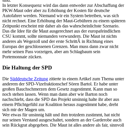
sind.
In letzter Konsequenz wird das dann entweder zur Abschaffung der
PKW-Maut oder aber zu Erhöhung der Kosten für deutsche
Autofahrer werden. Niemand wir ein System betreiben, was sich
nicht rechnet. Eine Erhöhung der Maut-Gebühren zu einem späteren
Zeitpunkt erscheint mir daher als das wahrscheinlichste Szenario.
Das die Idee für die Maut ausgerechnet aus der europafeindlichen
CSU kommt, sollte niemanden verwundern. Die Maut ist nichts
anderes als Wegezoll und der erste SchrittÂ in Richtung eines
Europas der geschlossenen Grenzen. Man muss dann zwar nicht
mehr seinen Pass vorzeigen, aber am Schlagbaum sein
Portemonnaie zücken.
Die Haltung der SPD
Die
Süddeutsche Zeitung
zitierte in einem Artikel zum Thema unter
anderem der SPD-Vizefraktionschef Sören Bartol. Er habe unter
großen Bauchschmerzen dem Gesetz zugestimmt. Kann man so
noch stehen lassen. Wenn man dann aber wie Barton noch
nachschiebt, dass die SPD das Projekt unsinnig halte ihr aber aus
einem Pflichtgefühl zur Koalition heraus zugestimmt habe, dreht
sich mir der Magen um.
Wer etwas für unsinnig hält und ihm trotzdem zustimmt, hat nicht
nur seinen Verstand ausgeschaltet, sondern an der Garderobe auch
sein Rückgrat abgegeben. Die Maut ist alles andere als fair, sinnvoll