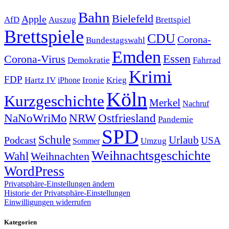
Bahn
Bielefeld
Apple
Auszug
AfD
Brettspiel
Brettspiele
CDU
Corona-
Bundestagswahl
Emden
Corona-Virus
Essen
Demokratie
Fahrrad
Krimi
FDP
Hartz IV
Krieg
Ironie
iPhone
Köln
Kurzgeschichte
Merkel
Nachruf
NRW
Ostfriesland
NaNoWriMo
Pandemie
SPD
Schule
Urlaub
Podcast
USA
Sommer
Umzug
Weihnachtsgeschichte
Wahl
Weihnachten
WordPress
Privatsphäre-Einstellungen ändern
Historie der Privatsphäre-Einstellungen
Einwilligungen widerrufen
Kategorien