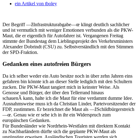
ein Artikel von
tboley
Der Begriff —žInfrastrukturabgabe—œ klingt deutlich sachlicher
und ist vermutlich mit weniger Emotionen verbunden als die PKW-
Maut, die er eigentlich für Autofahrer ist. Vergangenen Freitag
stimmte der Bundestag dem Lieblingsprojekt des Verkehrsministers
Alexander Dobrindt (CSU) zu. Selbstverständlich mit den Stimmen
der SPD-Fraktion.
Gedanken eines autofreien Bürgers
Da ich selber weder ein Auto besitze noch in über zehn Jahren eins
gefahren bin könnte ich an dieser Stelle lediglich mit den Schultern
zucken. Die PKW-Maut tangiert mich in keinster Weise. Als
Genosse und Bürger, der über den Tellerrand hinaus
schauenÂ kann, halte ich die Maut für eine verdammt dumme Idee.
Ausnahmsweise muss ich da Christian Linder, Parteivorsitzender der
FDP, zustimmen. Er bezeichnet die Maut als —žSchildbürgerstreich
—œ. Genau wie er sehe ich in ihr ein Widerspruch zum
europäischen Gedanken.
Für Bundesländer wie Nordrhein-Westfalen mit direktem Kontakt
zu Nachbarländern dürfte sich die geplante PKW-Maut als
ungünstige erweisen. Ausländischen Touristen werden sich