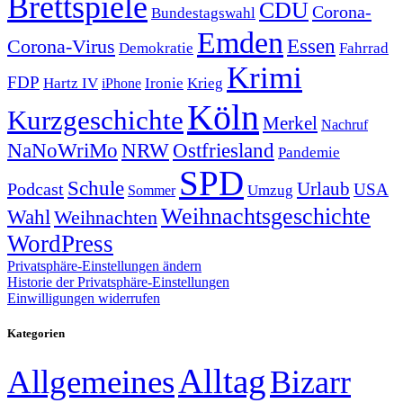
Brettspiele
CDU
Corona-
Bundestagswahl
Emden
Corona-Virus
Essen
Demokratie
Fahrrad
Krimi
FDP
Hartz IV
Krieg
Ironie
iPhone
Köln
Kurzgeschichte
Merkel
Nachruf
NRW
Ostfriesland
NaNoWriMo
Pandemie
SPD
Schule
Urlaub
Podcast
USA
Sommer
Umzug
Weihnachtsgeschichte
Wahl
Weihnachten
WordPress
Privatsphäre-Einstellungen ändern
Historie der Privatsphäre-Einstellungen
Einwilligungen widerrufen
Kategorien
Alltag
Allgemeines
Bizarr