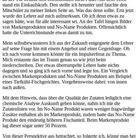
stand ein Einkaufskorb. Den stellte ich herunter und fauchte den
Mitschüler zu meiner linken Seite an. Was das denn sollte. Erst jetzt
wurde der Lehrer auf mich aufmerksam. Ob ich denn etwas zu
sagen hätte, was für alle interessant sei. An der Tafel hingen Bilder
von Markenprodukten und No-Name Produkten. Offensichtlich
hatte die Unterrichtsstunde etwas damit zu tun.
Mein selbstbewussteres Ich aus der Zukunft entgegnete dem Lehrer
auf seine Frage hin mit einem Angebot und einer Gegenfrage. Ob
ich nach vorne kommen könnte für ein Impulsreferat zu Thema.
Mich erstaunte das im Traum genau so wie jetzt beim
niederschreiben. Der etwas überrumpelte Lehrer hatte nichts
dagegen und so ging ich nach vorne und legte los. Ein Vergleich
zwischen Markenprodukten und No-Name Produkten am Beispiel
eines Tiefkühl-Fischgerichtes. Vorgehensweise dabei: von innen
nach außen.
Mit dem Hinweis, dass über die Qualität der Zutaten lediglich eine
chemische Analyse Auskunft geben könne, nahm ich mir die
Zutatenlisten vor. Im No-Name Produkt waren weniger fragwürdige
Zusätze enthalten als im Markenprodukt, zudem hatte das No-Name
Produkt den eindeutig höheren Fischanteil. Beim Markenprodukt
lag dieser sogar unter 50 Prozent.
Von dieser Perspektive aus betrachtet, so folgerte ich, könne man bei