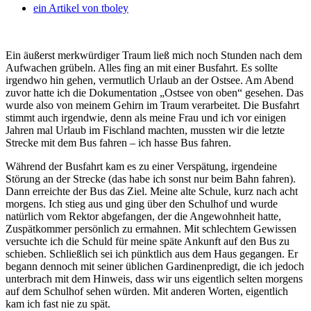
ein Artikel von
tboley
Ein äußerst merkwürdiger Traum ließ mich noch Stunden nach dem
Aufwachen grübeln. Alles fing an mit einer Busfahrt. Es sollte
irgendwo hin gehen, vermutlich Urlaub an der Ostsee. Am Abend
zuvor hatte ich die Dokumentation „Ostsee von oben“ gesehen. Das
wurde also von meinem Gehirn im Traum verarbeitet. Die Busfahrt
stimmt auch irgendwie, denn als meine Frau und ich vor einigen
Jahren mal Urlaub im Fischland machten, mussten wir die letzte
Strecke mit dem Bus fahren – ich hasse Bus fahren.
Während der Busfahrt kam es zu einer Verspätung, irgendeine
Störung an der Strecke (das habe ich sonst nur beim Bahn fahren).
Dann erreichte der Bus das Ziel. Meine alte Schule, kurz nach acht
morgens. Ich stieg aus und ging über den Schulhof und wurde
natürlich vom Rektor abgefangen, der die Angewohnheit hatte,
Zuspätkommer persönlich zu ermahnen. Mit schlechtem Gewissen
versuchte ich die Schuld für meine späte Ankunft auf den Bus zu
schieben. Schließlich sei ich pünktlich aus dem Haus gegangen. Er
begann dennoch mit seiner üblichen Gardinenpredigt, die ich jedoch
unterbrach mit dem Hinweis, dass wir uns eigentlich selten morgens
auf dem Schulhof sehen würden. Mit anderen Worten, eigentlich
kam ich fast nie zu spät.