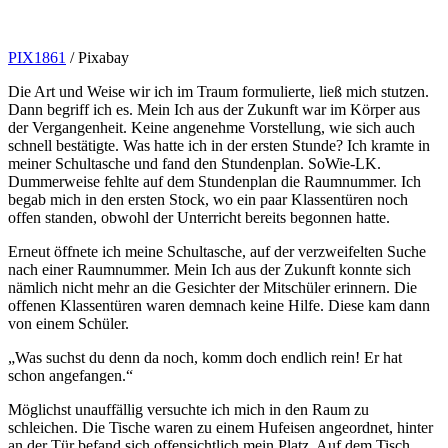
PIX1861
/ Pixabay
Die Art und Weise wir ich im Traum formulierte, ließ mich stutzen.
Dann begriff ich es. Mein Ich aus der Zukunft war im Körper aus
der Vergangenheit. Keine angenehme Vorstellung, wie sich auch
schnell bestätigte. Was hatte ich in der ersten Stunde? Ich kramte in
meiner Schultasche und fand den Stundenplan. SoWie-LK.
Dummerweise fehlte auf dem Stundenplan die Raumnummer. Ich
begab mich in den ersten Stock, wo ein paar Klassentüren noch
offen standen, obwohl der Unterricht bereits begonnen hatte.
Erneut öffnete ich meine Schultasche, auf der verzweifelten Suche
nach einer Raumnummer. Mein Ich aus der Zukunft konnte sich
nämlich nicht mehr an die Gesichter der Mitschüler erinnern. Die
offenen Klassentüren waren demnach keine Hilfe. Diese kam dann
von einem Schüler.
„Was suchst du denn da noch, komm doch endlich rein! Er hat
schon angefangen.“
Möglichst unauffällig versuchte ich mich in den Raum zu
schleichen. Die Tische waren zu einem Hufeisen angeordnet, hinter
an der Tür befand sich offensichtlich mein Platz. Auf dem Tisch