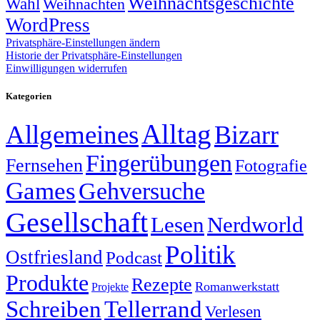
Weihnachtsgeschichte
Wahl
Weihnachten
WordPress
Privatsphäre-Einstellungen ändern
Historie der Privatsphäre-Einstellungen
Einwilligungen widerrufen
Kategorien
Alltag
Allgemeines
Bizarr
Fingerübungen
Fernsehen
Fotografie
Games
Gehversuche
Gesellschaft
Lesen
Nerdworld
Politik
Ostfriesland
Podcast
Produkte
Rezepte
Romanwerkstatt
Projekte
Schreiben
Tellerrand
Verlesen