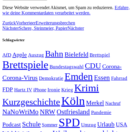
Diese Website verwendet Akismet, um Spam zu reduzieren.
Erfahre,
wie deine Kommentardaten verarbeitet werden.
Zurück
Vorheriger
Erweiterungsbrechen
Nächster
Schere, Steinmeier, Papier
Nächster
Schlagwörter
Bahn
Bielefeld
Apple
Auszug
AfD
Brettspiel
Brettspiele
CDU
Corona-
Bundestagswahl
Emden
Corona-Virus
Essen
Demokratie
Fahrrad
Krimi
FDP
Hartz IV
Krieg
Ironie
iPhone
Köln
Kurzgeschichte
Merkel
Nachruf
NRW
Ostfriesland
NaNoWriMo
Pandemie
SPD
Schule
Urlaub
Podcast
USA
Sommer
Umzug