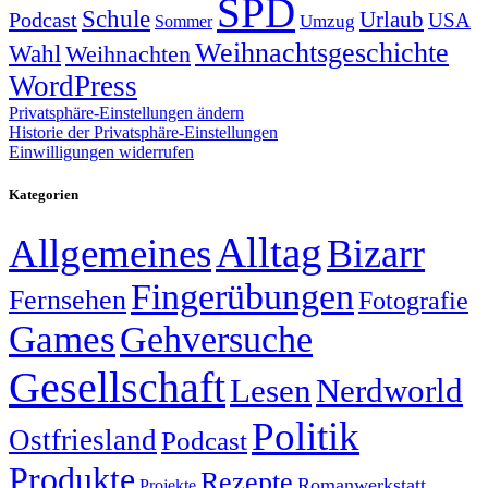
SPD
Schule
Urlaub
Podcast
USA
Sommer
Umzug
Weihnachtsgeschichte
Wahl
Weihnachten
WordPress
Privatsphäre-Einstellungen ändern
Historie der Privatsphäre-Einstellungen
Einwilligungen widerrufen
Kategorien
Alltag
Allgemeines
Bizarr
Fingerübungen
Fernsehen
Fotografie
Games
Gehversuche
Gesellschaft
Lesen
Nerdworld
Politik
Ostfriesland
Podcast
Produkte
Rezepte
Romanwerkstatt
Projekte