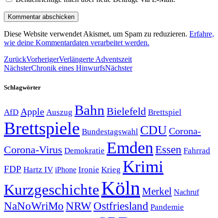
Diese Website verwendet Akismet, um Spam zu reduzieren.
Erfahre,
wie deine Kommentardaten verarbeitet werden.
Zurück
Vorheriger
Verlängerte Adventszeit
Nächster
Chronik eines Hinwurfs
Nächster
Schlagwörter
Bahn
Bielefeld
Apple
Auszug
AfD
Brettspiel
Brettspiele
CDU
Corona-
Bundestagswahl
Emden
Corona-Virus
Essen
Demokratie
Fahrrad
Krimi
FDP
Hartz IV
Krieg
Ironie
iPhone
Köln
Kurzgeschichte
Merkel
Nachruf
NRW
Ostfriesland
NaNoWriMo
Pandemie