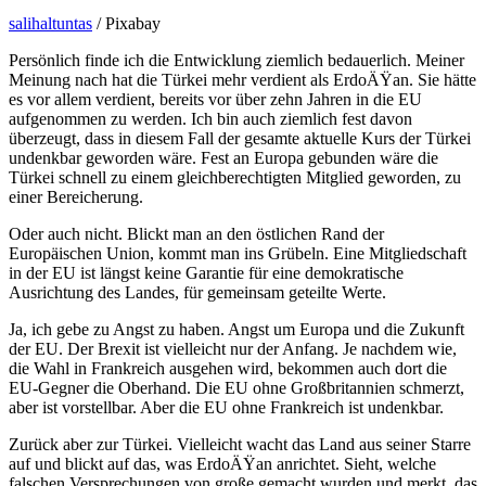
salihaltuntas
/ Pixabay
Persönlich finde ich die Entwicklung ziemlich bedauerlich. Meiner
Meinung nach hat die Türkei mehr verdient als ErdoÄŸan. Sie hätte
es vor allem verdient, bereits vor über zehn Jahren in die EU
aufgenommen zu werden. Ich bin auch ziemlich fest davon
überzeugt, dass in diesem Fall der gesamte aktuelle Kurs der Türkei
undenkbar geworden wäre. Fest an Europa gebunden wäre die
Türkei schnell zu einem gleichberechtigten Mitglied geworden, zu
einer Bereicherung.
Oder auch nicht. Blickt man an den östlichen Rand der
Europäischen Union, kommt man ins Grübeln. Eine Mitgliedschaft
in der EU ist längst keine Garantie für eine demokratische
Ausrichtung des Landes, für gemeinsam geteilte Werte.
Ja, ich gebe zu Angst zu haben. Angst um Europa und die Zukunft
der EU. Der Brexit ist vielleicht nur der Anfang. Je nachdem wie,
die Wahl in Frankreich ausgehen wird, bekommen auch dort die
EU-Gegner die Oberhand. Die EU ohne Großbritannien schmerzt,
aber ist vorstellbar. Aber die EU ohne Frankreich ist undenkbar.
Zurück aber zur Türkei. Vielleicht wacht das Land aus seiner Starre
auf und blickt auf das, was ErdoÄŸan anrichtet. Sieht, welche
falschen Versprechungen von große gemacht wurden und merkt, das