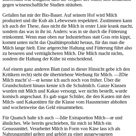
gegen wissenschaftliche Studien sträuben.
Gefallen hat mir der Bio-Bauer. Auf seinem Hof wird Milch
produziert und die Kuh als Lebewesen respektiert. Zustimmen kann
ich auch der These, dass nicht die Milch in erster Linie krank macht,
sondern das was in ihr ist. Anders: was in sie durch die Fütterung
reinkommt. Wenn man oben nur Industriefrass statt Gras rein kippt,
kommt unten nicht das Qualitätsprodukt heraus, für das man die
Milch lange hielt. Eine artgerechte Haltung und Fütterung führt also
zu besseren und verträglicheren Milch. Die Milch macht nichts,
sondern die Haltung der Kühe ist entscheidend.
Auf einem ganz anderen Blatt (und in dieser Hinsicht gebe ich den
Kritikern recht) steht die übertriebene Werbung für Milch. —žDie
Milch macht`s!—œ kenne ich auch noch von früher. Über die
Grundschulzeit hinaus kenne ich die Schulmilch. Ganze Klassen
wurden mit Milch und Kakao versorgt, wer nichts bestellt, wurde
komisch angeschaut. Es gab sogar Schüler, die den Kasten mit den
Milch- und Kakaotüten für die Klasse vom Hausmeister abholten
und wochenweise das Geld einsammelten.
Für Quatsch halte ich auch —ždie Extraportion Milch—œ und
ähnliches. Wie bereits geschrieben, für mich ist Milch ein
Genussmittel. Verarbeitet Milch in Form von Käse lass ich als
Nahrungsmittel gelten und gehört zu einer ausgewogenen