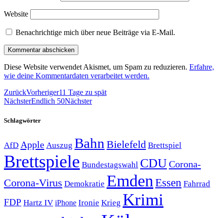
Website
Benachrichtige mich über neue Beiträge via E-Mail.
Diese Website verwendet Akismet, um Spam zu reduzieren.
Erfahre,
wie deine Kommentardaten verarbeitet werden.
Zurück
Vorheriger
11 Tage zu spät
Nächster
Endlich 50
Nächster
Schlagwörter
Bahn
Bielefeld
Apple
Auszug
AfD
Brettspiel
Brettspiele
CDU
Corona-
Bundestagswahl
Emden
Corona-Virus
Essen
Demokratie
Fahrrad
Krimi
FDP
Hartz IV
Krieg
Ironie
iPhone