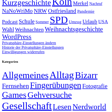
Köln
Kurzgeschichte
Merkel
Nachruf
NRW
Ostfriesland
NaNoWriMo
Pandemie
SPD
Schule
Urlaub
Podcast
USA
Sommer
Umzug
Weihnachtsgeschichte
Wahl
Weihnachten
WordPress
Privatsphäre-Einstellungen ändern
Historie der Privatsphäre-Einstellungen
Einwilligungen widerrufen
Kategorien
Alltag
Allgemeines
Bizarr
Fingerübungen
Fernsehen
Fotografie
Games
Gehversuche
Gesellschaft
Lesen
Nerdworld