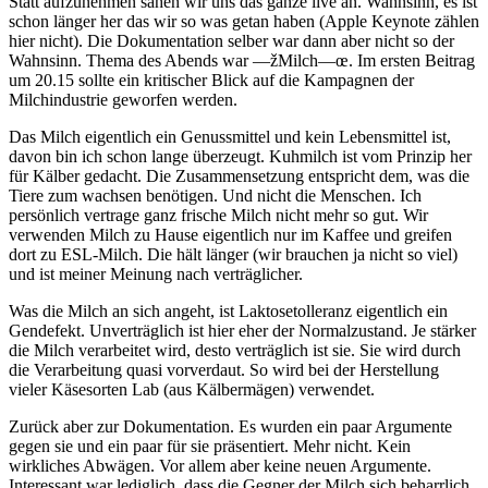
Statt aufzunehmen sahen wir uns das ganze live an. Wahnsinn, es ist
schon länger her das wir so was getan haben (Apple Keynote zählen
hier nicht). Die Dokumentation selber war dann aber nicht so der
Wahnsinn. Thema des Abends war —žMilch—œ. Im ersten Beitrag
um 20.15 sollte ein kritischer Blick auf die Kampagnen der
Milchindustrie geworfen werden.
Das Milch eigentlich ein Genussmittel und kein Lebensmittel ist,
davon bin ich schon lange überzeugt. Kuhmilch ist vom Prinzip her
für Kälber gedacht. Die Zusammensetzung entspricht dem, was die
Tiere zum wachsen benötigen. Und nicht die Menschen. Ich
persönlich vertrage ganz frische Milch nicht mehr so gut. Wir
verwenden Milch zu Hause eigentlich nur im Kaffee und greifen
dort zu ESL-Milch. Die hält länger (wir brauchen ja nicht so viel)
und ist meiner Meinung nach verträglicher.
Was die Milch an sich angeht, ist Laktosetolleranz eigentlich ein
Gendefekt. Unverträglich ist hier eher der Normalzustand. Je stärker
die Milch verarbeitet wird, desto verträglich ist sie. Sie wird durch
die Verarbeitung quasi vorverdaut. So wird bei der Herstellung
vieler Käsesorten Lab (aus Kälbermägen) verwendet.
Zurück aber zur Dokumentation. Es wurden ein paar Argumente
gegen sie und ein paar für sie präsentiert. Mehr nicht. Kein
wirkliches Abwägen. Vor allem aber keine neuen Argumente.
Interessant war lediglich, dass die Gegner der Milch sich beharrlich