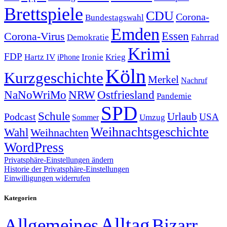
Brettspiele
CDU
Corona-
Bundestagswahl
Emden
Corona-Virus
Essen
Demokratie
Fahrrad
Krimi
FDP
Hartz IV
Krieg
Ironie
iPhone
Köln
Kurzgeschichte
Merkel
Nachruf
NRW
Ostfriesland
NaNoWriMo
Pandemie
SPD
Schule
Urlaub
Podcast
USA
Sommer
Umzug
Weihnachtsgeschichte
Wahl
Weihnachten
WordPress
Privatsphäre-Einstellungen ändern
Historie der Privatsphäre-Einstellungen
Einwilligungen widerrufen
Kategorien
Alltag
Allgemeines
Bizarr