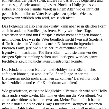
ein Mensch, der gerne spielt, andere für das Hobby begeistert und
eine riesige Spielesammlung besitzt. Noch ist Holly (eines von
sieben Kinder der Familie Vasel) in einem Alter, wo es ihr nicht
peinlich ist, mit ihrem Vater Brettspiele zu spielen. Wie das
irgendwann wirklich sein wird, weiss ich nicht.
Das Folgende ist also eher spekulativ, kann aber so in gleicher Form
auch in anderen Familien passieren. Holly wird eines Tags
erwachsen sein und mit Brettspiele nichts mehr anfangen können,
nein wollen. Das was ihr Vater beruflich macht (was mit Spielen),
dafür hat sie kein Verständnis mehr. Es kommt ihr irgendwie
kindisch Form, jetzt wo sie selber Investmentbanken ist.
Irgendwann, nach dem Tod ihrer Eltern, wird sie dann vor der
riesigen Spielesammlung stehen und überlegen, wer das ganze
furchtbare Zeug möglichst günstig entsorgen könnte.
Das Kindern mit den Berufen und Hobbys ihrer Eltern nichts
anfangen können, ist wohl der Lauf der Dinge. Aber mit
Brettspielen nichts mehr anfangen zu können? Darauf nur noch
herabzublicken und es für Kinderkram zu halten?
Wie geschrieben, es ist eine Möglichkeit. Vermutlich wird sich Holly
ganz anders entwickeln. Mir ging es eher um die Vorstellung. Vor
allem aber rührte es bei mir etwas an. Meine Frau und ich haben
keine Kinder, die sich eines Tages für unsere Brettspiele schämen
müssten. Dafür haben wir aber auch keine, die sich über eine riesige