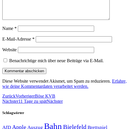
Name
*
E-Mail-Adresse
*
Website
Benachrichtige mich über neue Beiträge via E-Mail.
Diese Website verwendet Akismet, um Spam zu reduzieren.
Erfahre,
wie deine Kommentardaten verarbeitet werden.
Zurück
Vorheriger
Böse KVB
Nächster
11 Tage zu spät
Nächster
Schlagwörter
Bahn
Bielefeld
Apple
Auszug
AfD
Brettspiel