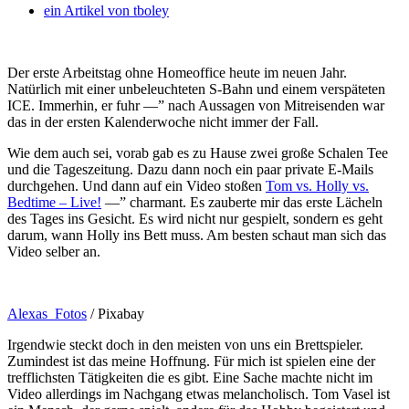
ein Artikel von
tboley
Der erste Arbeitstag ohne Homeoffice heute im neuen Jahr.
Natürlich mit einer unbeleuchteten S-Bahn und einem verspäteten
ICE. Immerhin, er fuhr —” nach Aussagen von Mitreisenden war
das in der ersten Kalenderwoche nicht immer der Fall.
Wie dem auch sei, vorab gab es zu Hause zwei große Schalen Tee
und die Tageszeitung. Dazu dann noch ein paar private E-Mails
durchgehen. Und dann auf ein Video stoßen
Tom vs. Holly vs.
Bedtime – Live!
—” charmant. Es zauberte mir das erste Lächeln
des Tages ins Gesicht. Es wird nicht nur gespielt, sondern es geht
darum, wann Holly ins Bett muss. Am besten schaut man sich das
Video selber an.
Alexas_Fotos
/ Pixabay
Irgendwie steckt doch in den meisten von uns ein Brettspieler.
Zumindest ist das meine Hoffnung. Für mich ist spielen eine der
trefflichsten Tätigkeiten die es gibt. Eine Sache machte nicht im
Video allerdings im Nachgang etwas melancholisch. Tom Vasel ist