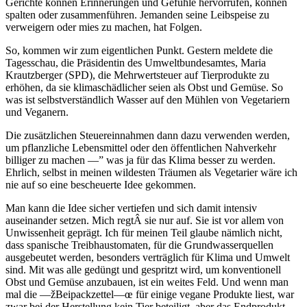
Gerichte können Erinnerungen und Gefühle hervorrufen, können
spalten oder zusammenführen. Jemanden seine Leibspeise zu
verweigern oder mies zu machen, hat Folgen.
So, kommen wir zum eigentlichen Punkt. Gestern meldete die
Tagesschau, die Präsidentin des Umweltbundesamtes, Maria
Krautzberger (SPD), die Mehrwertsteuer auf Tierprodukte zu
erhöhen, da sie klimaschädlicher seien als Obst und Gemüse. So
was ist selbstverständlich Wasser auf den Mühlen von Vegetariern
und Veganern.
Die zusätzlichen Steuereinnahmen dann dazu verwenden werden,
um pflanzliche Lebensmittel oder den öffentlichen Nahverkehr
billiger zu machen —” was ja für das Klima besser zu werden.
Ehrlich, selbst in meinen wildesten Träumen als Vegetarier wäre ich
nie auf so eine bescheuerte Idee gekommen.
Man kann die Idee sicher vertiefen und sich damit intensiv
auseinander setzen. Mich regtÂ sie nur auf. Sie ist vor allem von
Unwissenheit geprägt. Ich für meinen Teil glaube nämlich nicht,
dass spanische Treibhaustomaten, für die Grundwasserquellen
ausgebeutet werden, besonders verträglich für Klima und Umwelt
sind. Mit was alle gedüngt und gespritzt wird, um konventionell
Obst und Gemüse anzubauen, ist ein weites Feld. Und wenn man
mal die —žBeipackzettel—œ für einige vegane Produkte liest, war
zwar bei der Herstellung kein Tier beteiligt, aber das Endprodukt