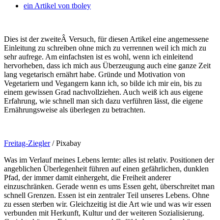
ein Artikel von
tboley
Dies ist der zweiteÂ Versuch, für diesen Artikel eine angemessene
Einleitung zu schreiben ohne mich zu verrennen weil ich mich zu
sehr aufrege. Am einfachsten ist es wohl, wenn ich einleitend
hervorheben, dass ich mich aus Überzeugung auch eine ganze Zeit
lang vegetarisch ernährt habe.
Gründe und Motivation von
Vegetariern und Vegangern kann ich, so bilde ich mir ein, bis zu
einem gewissen Grad nachvollziehen. Auch weiß ich aus eigene
Erfahrung, wie schnell man sich dazu verführen lässt, die eigene
Ernährungsweise als überlegen zu betrachten.
Freitag-Ziegler
/ Pixabay
Was im Verlauf meines Lebens lernte: alles ist relativ. Positionen der
angeblichen Überlegenheit führen auf einen gefährlichen, dunklen
Pfad, der immer damit einhergeht, die Freiheit anderer
einzuschränken. Gerade wenn es ums Essen geht, überschreitet man
schnell Grenzen. Essen ist ein zentraler Teil unseres Lebens. Ohne
zu essen sterben wir. Gleichzeitig ist die Art wie und was wir essen
verbunden mit Herkunft, Kultur und der weiteren Sozialisierung.