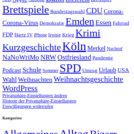
Brettspiele
CDU
Corona-
Bundestagswahl
Emden
Corona-Virus
Essen
Demokratie
Fahrrad
Krimi
FDP
Hartz IV
Krieg
Ironie
iPhone
Köln
Kurzgeschichte
Merkel
Nachruf
NRW
Ostfriesland
NaNoWriMo
Pandemie
SPD
Schule
Urlaub
Podcast
USA
Sommer
Umzug
Weihnachtsgeschichte
Wahl
Weihnachten
WordPress
Privatsphäre-Einstellungen ändern
Historie der Privatsphäre-Einstellungen
Einwilligungen widerrufen
Kategorien
Alltag