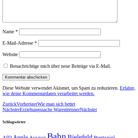
Name
*
E-Mail-Adresse
*
Website
Benachrichtige mich über neue Beiträge via E-Mail.
Diese Website verwendet Akismet, um Spam zu reduzieren.
Erfahre,
wie deine Kommentardaten verarbeitet werden.
Zurück
Vorheriger
Wie man sich bettet
Nächster
Erziehungssache Warentrenner
Nächster
Schlagwörter
Bahn
Bielefeld
Apple
Auszug
AfD
Brettspiel