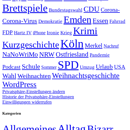
Brettspiele
CDU
Corona-
Bundestagswahl
Emden
Corona-Virus
Essen
Demokratie
Fahrrad
Krimi
FDP
Hartz IV
Krieg
Ironie
iPhone
Köln
Kurzgeschichte
Merkel
Nachruf
NRW
Ostfriesland
NaNoWriMo
Pandemie
SPD
Schule
Urlaub
Podcast
USA
Sommer
Umzug
Weihnachtsgeschichte
Wahl
Weihnachten
WordPress
Privatsphäre-Einstellungen ändern
Historie der Privatsphäre-Einstellungen
Einwilligungen widerrufen
Kategorien
Alltag
Allgemeines
Bizarr