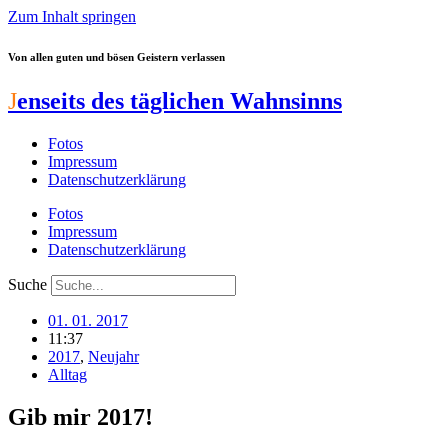
Zum Inhalt springen
Von allen guten und bösen Geistern verlassen
J
enseits des täglichen Wahnsinns
Fotos
Impressum
Datenschutzerklärung
Fotos
Impressum
Datenschutzerklärung
Suche
01. 01. 2017
11:37
2017
,
Neujahr
Alltag
Gib mir 2017!