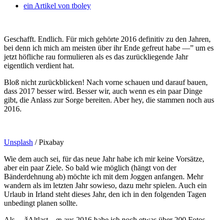
ein Artikel von
tboley
Geschafft. Endlich. Für mich gehörte 2016 definitiv zu den Jahren,
bei denn ich mich am meisten über ihr Ende gefreut habe —” um es
jetzt höfliche rau formulieren als es das zurückliegende Jahr
eigentlich verdient hat.
Bloß nicht zurückblicken! Nach vorne schauen und darauf bauen,
dass 2017 besser wird. Besser wir, auch wenn es ein paar Dinge
gibt, die Anlass zur Sorge bereiten. Aber hey, die stammen noch aus
2016.
Unsplash
/ Pixabay
Wie dem auch sei, für das neue Jahr habe ich mir keine Vorsätze,
aber ein paar Ziele. So bald wie möglich (hängt von der
Bänderdehnung ab) möchte ich mit dem Joggen anfangen. Mehr
wandern als im letzten Jahr sowieso, dazu mehr spielen. Auch ein
Urlaub in Irland steht dieses Jahr, den ich in den folgenden Tagen
unbedingt planen sollte.
Als —žAltlast—œ aus 2016 habe ich noch etwas über 200 Fotos