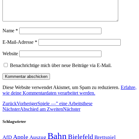
Name
*
E-Mail-Adresse
*
Website
Benachrichtige mich über neue Beiträge via E-Mail.
Diese Website verwendet Akismet, um Spam zu reduzieren.
Erfahre,
wie deine Kommentardaten verarbeitet werden.
Zurück
Vorheriger
Spiele —” eine Arbeitsthese
Nächster
Abschied am Zweiten
Nächster
Schlagwörter
Bahn
Bielefeld
Apple
Auszug
AfD
Brettspiel