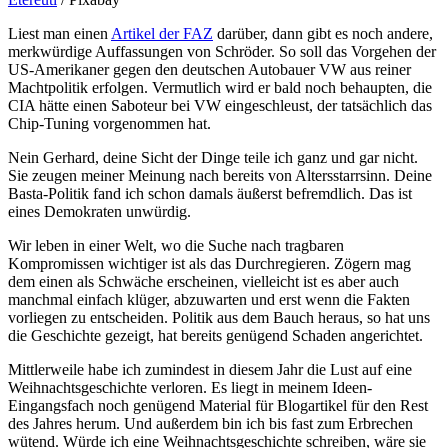
Liest man einen
Artikel der FAZ
darüber, dann gibt es noch andere,
merkwürdige Auffassungen von Schröder. So soll das Vorgehen der
US-Amerikaner gegen den deutschen Autobauer VW aus reiner
Machtpolitik erfolgen. Vermutlich wird er bald noch behaupten, die
CIA hätte einen Saboteur bei VW eingeschleust, der tatsächlich das
Chip-Tuning vorgenommen hat.
Nein Gerhard, deine Sicht der Dinge teile ich ganz und gar nicht.
Sie zeugen meiner Meinung nach bereits von Altersstarrsinn. Deine
Basta-Politik fand ich schon damals äußerst befremdlich. Das ist
eines Demokraten unwürdig.
Wir leben in einer Welt, wo die Suche nach tragbaren
Kompromissen wichtiger ist als das Durchregieren. Zögern mag
dem einen als Schwäche erscheinen, vielleicht ist es aber auch
manchmal einfach klüger, abzuwarten und erst wenn die Fakten
vorliegen zu entscheiden. Politik aus dem Bauch heraus, so hat uns
die Geschichte gezeigt, hat bereits genügend Schaden angerichtet.
Mittlerweile habe ich zumindest in diesem Jahr die Lust auf eine
Weihnachtsgeschichte verloren. Es liegt in meinem Ideen-
Eingangsfach noch genügend Material für Blogartikel für den Rest
des Jahres herum. Und außerdem bin ich bis fast zum Erbrechen
wütend. Würde ich eine Weihnachtsgeschichte schreiben, wäre sie