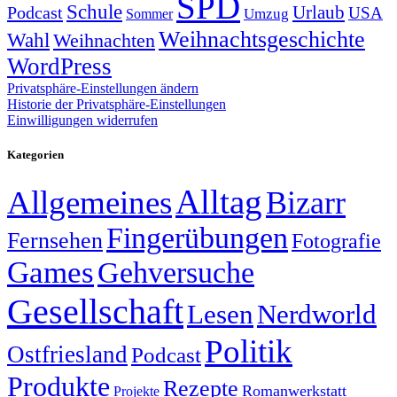
SPD
Schule
Urlaub
Podcast
USA
Sommer
Umzug
Weihnachtsgeschichte
Wahl
Weihnachten
WordPress
Privatsphäre-Einstellungen ändern
Historie der Privatsphäre-Einstellungen
Einwilligungen widerrufen
Kategorien
Alltag
Allgemeines
Bizarr
Fingerübungen
Fernsehen
Fotografie
Games
Gehversuche
Gesellschaft
Lesen
Nerdworld
Politik
Ostfriesland
Podcast
Produkte
Rezepte
Romanwerkstatt
Projekte