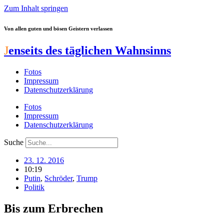
Zum Inhalt springen
Von allen guten und bösen Geistern verlassen
J
enseits des täglichen Wahnsinns
Fotos
Impressum
Datenschutzerklärung
Fotos
Impressum
Datenschutzerklärung
Suche
23. 12. 2016
10:19
Putin
,
Schröder
,
Trump
Politik
Bis zum Erbrechen