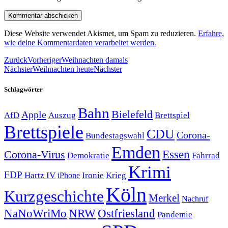
Diese Website verwendet Akismet, um Spam zu reduzieren.
Erfahre,
wie deine Kommentardaten verarbeitet werden.
Zurück
Vorheriger
Weihnachten damals
Nächster
Weihnachten heute
Nächster
Schlagwörter
Bahn
Bielefeld
Apple
Auszug
AfD
Brettspiel
Brettspiele
CDU
Corona-
Bundestagswahl
Emden
Corona-Virus
Essen
Demokratie
Fahrrad
Krimi
FDP
Hartz IV
Krieg
Ironie
iPhone
Köln
Kurzgeschichte
Merkel
Nachruf
NRW
Ostfriesland
NaNoWriMo
Pandemie