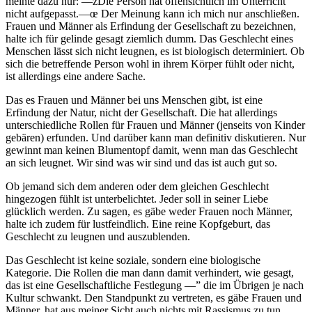
meinte dazu nur: —žDie Person hat offensichtlich im Unterricht
nicht aufgepasst.—œ Der Meinung kann ich mich nur anschließen.
Frauen und Männer als Erfindung der Gesellschaft zu bezeichnen,
halte ich für gelinde gesagt ziemlich dumm. Das Geschlecht eines
Menschen lässt sich nicht leugnen, es ist biologisch determiniert. Ob
sich die betreffende Person wohl in ihrem Körper fühlt oder nicht,
ist allerdings eine andere Sache.
Das es Frauen und Männer bei uns Menschen gibt, ist eine
Erfindung der Natur, nicht der Gesellschaft. Die hat allerdings
unterschiedliche Rollen für Frauen und Männer (jenseits von Kinder
gebären) erfunden. Und darüber kann man definitiv diskutieren. Nur
gewinnt man keinen Blumentopf damit, wenn man das Geschlecht
an sich leugnet. Wir sind was wir sind und das ist auch gut so.
Ob jemand sich dem anderen oder dem gleichen Geschlecht
hingezogen fühlt ist unterbelichtet. Jeder soll in seiner Liebe
glücklich werden. Zu sagen, es gäbe weder Frauen noch Männer,
halte ich zudem für lustfeindlich. Eine reine Kopfgeburt, das
Geschlecht zu leugnen und auszublenden.
Das Geschlecht ist keine soziale, sondern eine biologische
Kategorie. Die Rollen die man dann damit verhindert, wie gesagt,
das ist eine Gesellschaftliche Festlegung —” die im Übrigen je nach
Kultur schwankt. Den Standpunkt zu vertreten, es gäbe Frauen und
Männer, hat aus meiner Sicht auch nichts mit Rassismus zu tun.