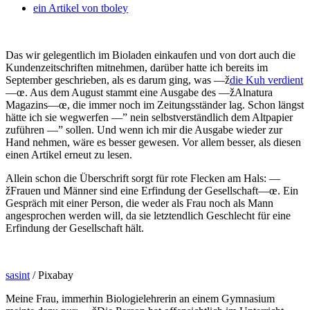
ein Artikel von
tboley
Das wir gelegentlich im Bioladen einkaufen und von dort auch die
Kundenzeitschriften mitnehmen, darüber hatte ich bereits im
September geschrieben, als es darum ging, was —ž
die Kuh verdient
—œ. Aus dem August stammt eine Ausgabe des —žAlnatura
Magazins—œ, die immer noch im Zeitungsständer lag.
Schon längst
hätte ich sie wegwerfen —” nein selbstverständlich dem Altpapier
zuführen —” sollen. Und wenn ich mir die Ausgabe wieder zur
Hand nehmen, wäre es besser gewesen. Vor allem besser, als diesen
einen Artikel erneut zu lesen.
Allein schon die Überschrift sorgt für rote Flecken am Hals: —
žFrauen und Männer sind eine Erfindung der Gesellschaft—œ. Ein
Gespräch mit einer Person, die weder als Frau noch als Mann
angesprochen werden will, da sie letztendlich Geschlecht für eine
Erfindung der Gesellschaft hält.
sasint
/ Pixabay
Meine Frau, immerhin Biologielehrerin an einem Gymnasium