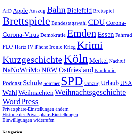
Bahn
Bielefeld
Apple
Auszug
AfD
Brettspiel
Brettspiele
CDU
Corona-
Bundestagswahl
Emden
Corona-Virus
Essen
Demokratie
Fahrrad
Krimi
FDP
Hartz IV
Krieg
Ironie
iPhone
Köln
Kurzgeschichte
Merkel
Nachruf
NRW
Ostfriesland
NaNoWriMo
Pandemie
SPD
Schule
Urlaub
Podcast
USA
Sommer
Umzug
Weihnachtsgeschichte
Wahl
Weihnachten
WordPress
Privatsphäre-Einstellungen ändern
Historie der Privatsphäre-Einstellungen
Einwilligungen widerrufen
Kategorien