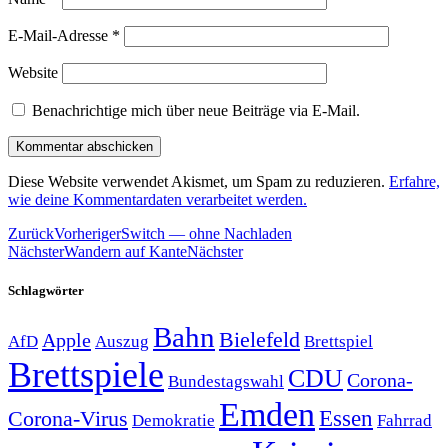
E-Mail-Adresse
*
Website
Benachrichtige mich über neue Beiträge via E-Mail.
Diese Website verwendet Akismet, um Spam zu reduzieren.
Erfahre,
wie deine Kommentardaten verarbeitet werden.
Zurück
Vorheriger
Switch — ohne Nachladen
Nächster
Wandern auf Kante
Nächster
Schlagwörter
Bahn
Bielefeld
Apple
Auszug
AfD
Brettspiel
Brettspiele
CDU
Corona-
Bundestagswahl
Emden
Corona-Virus
Essen
Demokratie
Fahrrad