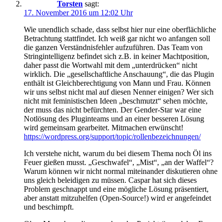
Torsten
sagt:
17. November 2016 um 12:02 Uhr
Wie unendlich schade, dass selbst hier nur eine oberflächliche
Betrachtung stattfindet. Ich weiß gar nicht wo anfangen soll
die ganzen Verständnisfehler aufzuführen. Das Team von
Stringintelligenz befindet sich z.B. in keiner Machtposition,
daher passt die Wortwahl mit dem „unterdrücken“ nicht
wirklich. Die „gesellschaftliche Anschauung“, die das Plugin
enthält ist Gleichberechtigung von Mann und Frau. Können
wir uns selbst nicht mal auf diesen Nenner einigen? Wer sich
nicht mit feministischen Ideen „beschmutzt“ sehen möchte,
der muss das nicht befürchten. Der Gender-Star war eine
Notlösung des Pluginteams und an einer besseren Lösung
wird gemeinsam gearbeitet. Mitmachen erwünscht!
https://wordpress.org/support/topic/rollenbezeichnungen/
Ich verstehe nicht, warum du bei diesem Thema noch Öl ins
Feuer gießen musst. „Geschwafel“, „Mist“, „an der Waffel“?
Warum können wir nicht normal miteinander diskutieren ohne
uns gleich beleidigen zu müssen. Caspar hat sich dieses
Problem geschnappt und eine mögliche Lösung präsentiert,
aber anstatt mitzuhelfen (Open-Source!) wird er angefeindet
und beschimpft.