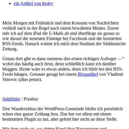
ein Artikel von
tboley
Mein Morgen mit Frühstück und dem Konsum von Nachrichten
verläuft nach in der Regel nach einem bewährten Muster. Zuerst
rufe ich auf dem iPad die E-Mails ab und überfliege sie genau so
wie darauf die neuesten Einträge bei Facebook und die bornierten
RSS-Feeds. Danach widme ich mich dem Studium der Süddeutsche
Zeitung.
Genau dort gibt es dann meistens den ersten richtigen Aufreger —”
wobei das häufig auch freut, denn schließlich kann ich darüber
bloggen. Heute wäre es etwas anders, denn ich blieb bei den RSS-
Feeds hängen. Genauer gesagt bei einem
Blogartikel
von Vladimir
Simovic (alias perun).
SplitShire
/ Pixabay
Den Wanderzirkus der WordPress-Gemeinde bleibe ich persönlich
schon eine ganze Zeitlang fern. Das hat vor allem mit einem
bestimmten Plugin zu tun, aber gehört hier nicht an diese Stelle.
Wie dem auch sei, aus dritter Hand über Neuerungen und