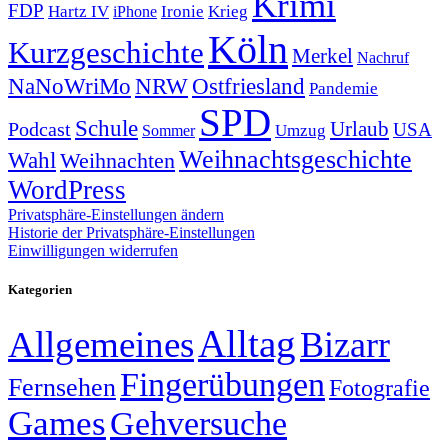
Krimi
FDP
Hartz IV
Krieg
Ironie
iPhone
Köln
Kurzgeschichte
Merkel
Nachruf
NRW
Ostfriesland
NaNoWriMo
Pandemie
SPD
Schule
Urlaub
Podcast
USA
Sommer
Umzug
Weihnachtsgeschichte
Wahl
Weihnachten
WordPress
Privatsphäre-Einstellungen ändern
Historie der Privatsphäre-Einstellungen
Einwilligungen widerrufen
Kategorien
Alltag
Allgemeines
Bizarr
Fingerübungen
Fernsehen
Fotografie
Games
Gehversuche