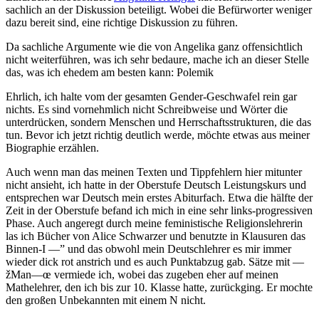
sachlich an der Diskussion beteiligt. Wobei die Befürworter weniger
dazu bereit sind, eine richtige Diskussion zu führen.
Da sachliche Argumente wie die von Angelika ganz offensichtlich
nicht weiterführen, was ich sehr bedaure, mache ich an dieser Stelle
das, was ich ehedem am besten kann: Polemik
Ehrlich, ich halte vom der gesamten Gender-Geschwafel rein gar
nichts. Es sind vornehmlich nicht Schreibweise und Wörter die
unterdrücken, sondern Menschen und Herrschaftsstrukturen, die das
tun. Bevor ich jetzt richtig deutlich werde, möchte etwas aus meiner
Biographie erzählen.
Auch wenn man das meinen Texten und Tippfehlern hier mitunter
nicht ansieht, ich hatte in der Oberstufe Deutsch Leistungskurs und
entsprechen war Deutsch mein erstes Abiturfach. Etwa die hälfte der
Zeit in der Oberstufe befand ich mich in eine sehr links-progressiven
Phase. Auch angeregt durch meine feministische Religionslehrerin
las ich Bücher von Alice Schwarzer und benutzte in Klausuren das
Binnen-I —” und das obwohl mein Deutschlehrer es mir immer
wieder dick rot anstrich und es auch Punktabzug gab. Sätze mit —
žMan—œ vermiede ich, wobei das zugeben eher auf meinen
Mathelehrer, den ich bis zur 10. Klasse hatte, zurückging. Er mochte
den großen Unbekannten mit einem N nicht.