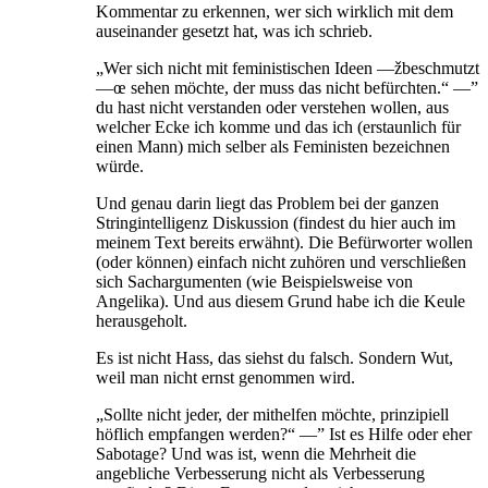
Kommentar zu erkennen, wer sich wirklich mit dem
auseinander gesetzt hat, was ich schrieb.
„Wer sich nicht mit feministischen Ideen —žbeschmutzt
—œ sehen möchte, der muss das nicht befürchten.“ —”
du hast nicht verstanden oder verstehen wollen, aus
welcher Ecke ich komme und das ich (erstaunlich für
einen Mann) mich selber als Feministen bezeichnen
würde.
Und genau darin liegt das Problem bei der ganzen
Stringintelligenz Diskussion (findest du hier auch im
meinem Text bereits erwähnt). Die Befürworter wollen
(oder können) einfach nicht zuhören und verschließen
sich Sachargumenten (wie Beispielsweise von
Angelika). Und aus diesem Grund habe ich die Keule
herausgeholt.
Es ist nicht Hass, das siehst du falsch. Sondern Wut,
weil man nicht ernst genommen wird.
„Sollte nicht jeder, der mithelfen möchte, prinzipiell
höflich empfangen werden?“ —” Ist es Hilfe oder eher
Sabotage? Und was ist, wenn die Mehrheit die
angebliche Verbesserung nicht als Verbesserung