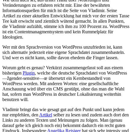
Veränderungen zu erfahren reicht mir. Eine der bewährten
Informationsquellen für mich ist die Seite von Vladimir. Seine
Artikel zu einer aktuellen Entwicklung hat mich vor der ersten Tasse
Tee kalt erwischt und ziemlich wütend gemacht. In allen Punkten,
die Vladimir aufzählt, stimme ich ihm zu 100 Prozent zu. WordPress
ist ein Contentmanagmentsystem und kein Rummelplatz für
Ideologien.
Wer mit den Sprachversion von WordPress unzufrieden ist, kann
sich alternativ jederzeit eine eigene Sprachdatei zusammenbasteln.
Und wer es nicht kann, sollte davon ehedem die Finger lassen.
Worum geht es genau? Verkürzt zusammengefasst soll aus einem
bisherigen
Plugin
, welche die deutsche Sprachdatei von WordPress
—žgender-sensitive—œ übersetzt ein Kernbestandteil von
WordPress werden. Mit anderen Worten: eine gesellschaftliche
Anschauung wird über ein CMS gestülpt, ohne das man die Wahl
hat, sofern man WordPress in deutscher Lokalisierung weiterhin
benutzen will.
Vladimir bringt das wie gesagt gut auf den Punkt und kann jedem
nur empfehlen, den
Artikel
selber zu lesen und zudem auch dort den
Links zu anderen Texten und Meinungen zu folgen. Man (genau
darauf gehe ich gleich noch ein) bekommt dadurch ein recht guten
Eindruck. Insbesondere
Angelika Reisiger
hat sich sehr intensiv und