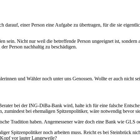
f, einer Person eine Aufgabe zu übertragen, für die sie eigentlich n
ein. Nicht nur weil die betreffende Person ungeeignet ist, sondern a
n der Person nachhaltig zu beschädigen.
erinnen und Wähler noch unter uns Genossen. Wollte er auch nicht sein
rater bei der ING-DiBa-Bank wird, halte ich für eine falsche Entschei
rn, zumindest bei ehemaligen Spitzenpolitiker, wäre notwendig bevor si
ische Tradition haben. Angemessener wäre doch eine Bank wie GLS od
liger Spitzenpolitiker noch arbeiten muss. Reicht es bei Steinbrück nic
 Kopf vor lauter Langeweile?