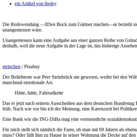
ein Artikel von
tboley
Die Redewendung —žDen Bock zum Gärtner machen—œ bezieht sich darau
unangemessen wäre.
Unangemessen kann eine Aufgabe aus einer ganzen Reihe von Gründen s
deshalb, weil die neue Aufgabe in der Lage ist, das bisherige Ansehe
steinchen
/ Pixabay
Der Beliebteste war Peer Steinbrück nie gewesen, weder bei den Wähl
manchmal emotionale Art.
Hätte, hätte, Fahrradkette
Das er jetzt nach seinem Ausscheiden aus dem deutschen Bundestag Be
früh. Nach wie vor bin ich der Meinung, eine Karenzzeit bei Politike
Eine Bank wie die ING-DiBa mag eine vermeintliche sozialdemokrat
Für mich stellt sich nämlich die Farm, ob man mit 69 Jahren als ehema
muss? Oder fällt ihm zu Hause in seiner Wohnung die Decke auf den