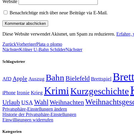
Website
Benachrichtige mich über neue Beiträge via E-Mail.
Diese Website verwendet Akismet, um Spam zu reduzieren.
Erfahre,
Zurück
Vorheriger
Plata o plomo
Nächster
Kölner U-Bahn Schilder
Nächster
Schlagwörter
Brett
Bahn
Bielefeld
Apple
Auszug
AfD
Brettspiel
Krimi
Kurzgeschichte
Krieg
Ironie
iPhone
Weihnachtsges
Wahl
Weihnachten
Urlaub
USA
Privatsphäre-Einstellungen ändern
Historie der Privatsphäre-Einstellungen
Einwilligungen widerrufen
Kategorien