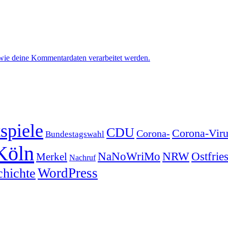
 wie deine Kommentardaten verarbeitet werden.
spiele
CDU
Corona-Viru
Corona-
Bundestagswahl
Köln
NRW
Ostfrie
NaNoWriMo
Merkel
Nachruf
WordPress
chichte