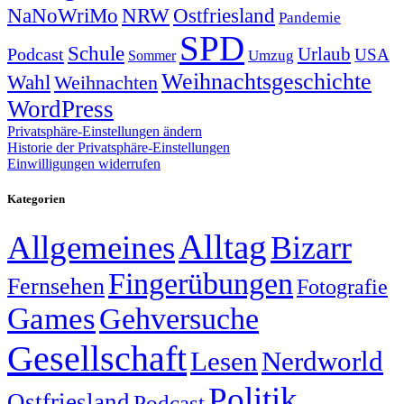
NRW
Ostfriesland
NaNoWriMo
Pandemie
SPD
Schule
Urlaub
Podcast
USA
Sommer
Umzug
Weihnachtsgeschichte
Wahl
Weihnachten
WordPress
Privatsphäre-Einstellungen ändern
Historie der Privatsphäre-Einstellungen
Einwilligungen widerrufen
Kategorien
Alltag
Allgemeines
Bizarr
Fingerübungen
Fernsehen
Fotografie
Games
Gehversuche
Gesellschaft
Lesen
Nerdworld
Politik
Ostfriesland
Podcast