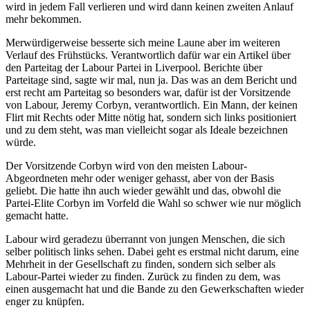
wird in jedem Fall verlieren und wird dann keinen zweiten Anlauf
mehr bekommen.
Merwürdigerweise besserte sich meine Laune aber im weiteren
Verlauf des Frühstücks. Verantwortlich dafür war ein Artikel über
den Parteitag der Labour Partei in Liverpool. Berichte über
Parteitage sind, sagte wir mal, nun ja. Das was an dem Bericht und
erst recht am Parteitag so besonders war, dafür ist der Vorsitzende
von Labour, Jeremy Corbyn, verantwortlich. Ein Mann, der keinen
Flirt mit Rechts oder Mitte nötig hat, sondern sich links positioniert
und zu dem steht, was man vielleicht sogar als Ideale bezeichnen
würde.
Der Vorsitzende Corbyn wird von den meisten Labour-
Abgeordneten mehr oder weniger gehasst, aber von der Basis
geliebt. Die hatte ihn auch wieder gewählt und das, obwohl die
Partei-Elite Corbyn im Vorfeld die Wahl so schwer wie nur möglich
gemacht hatte.
Labour wird geradezu überrannt von jungen Menschen, die sich
selber politisch links sehen. Dabei geht es erstmal nicht darum, eine
Mehrheit in der Gesellschaft zu finden, sondern sich selber als
Labour-Partei wieder zu finden. Zurück zu finden zu dem, was
einen ausgemacht hat und die Bande zu den Gewerkschaften wieder
enger zu knüpfen.