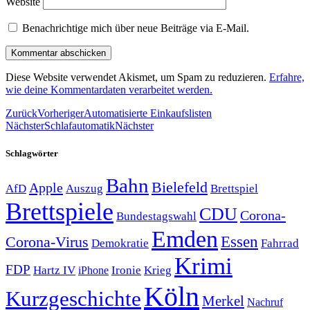
Website
Benachrichtige mich über neue Beiträge via E-Mail.
Diese Website verwendet Akismet, um Spam zu reduzieren.
Erfahre,
wie deine Kommentardaten verarbeitet werden.
Zurück
Vorheriger
Automatisierte Einkaufslisten
Nächster
Schlafautomatik
Nächster
Schlagwörter
Bahn
Bielefeld
Apple
Auszug
AfD
Brettspiel
Brettspiele
CDU
Corona-
Bundestagswahl
Emden
Corona-Virus
Essen
Demokratie
Fahrrad
Krimi
FDP
Hartz IV
Krieg
Ironie
iPhone
Köln
Kurzgeschichte
Merkel
Nachruf