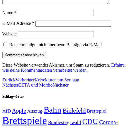
Name
*
E-Mail-Adresse
*
Website
Benachrichtige mich über neue Beiträge via E-Mail.
Diese Website verwendet Akismet, um Spam zu reduzieren.
Erfahre,
wie deine Kommentardaten verarbeitet werden.
Zurück
Vorheriger
Korrekturen am Sonntag
Nächster
CETA und Mordio
Nächster
Schlagwörter
Bahn
Bielefeld
Apple
Auszug
AfD
Brettspiel
Brettspiele
CDU
Corona-
Bundestagswahl