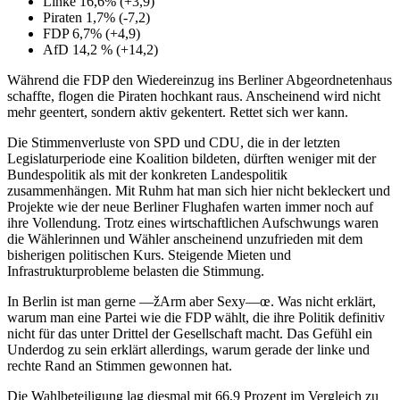
Linke 16,6% (+3,9)
Piraten 1,7% (-7,2)
FDP 6,7% (+4,9)
AfD 14,2 % (+14,2)
Während die FDP den Wiedereinzug ins Berliner Abgeordnetenhaus
schaffte, flogen die Piraten hochkant raus. Anscheinend wird nicht
mehr geentert, sondern aktiv gekentert. Rettet sich wer kann.
Die Stimmenverluste von SPD und CDU, die in der letzten
Legislaturperiode eine Koalition bildeten, dürften weniger mit der
Bundespolitik als mit der konkreten Landespolitik
zusammenhängen. Mit Ruhm hat man sich hier nicht bekleckert und
Projekte wie der neue Berliner Flughafen warten immer noch auf
ihre Vollendung. Trotz eines wirtschaftlichen Aufschwungs waren
die Wählerinnen und Wähler anscheinend unzufrieden mit dem
bisherigen politischen Kurs. Steigende Mieten und
Infrastrukturprobleme belasten die Stimmung.
In Berlin ist man gerne —žArm aber Sexy—œ. Was nicht erklärt,
warum man eine Partei wie die FDP wählt, die ihre Politik definitiv
nicht für das unter Drittel der Gesellschaft macht. Das Gefühl ein
Underdog zu sein erklärt allerdings, warum gerade der linke und
rechte Rand an Stimmen gewonnen hat.
Die Wahlbeteiligung lag diesmal mit 66,9 Prozent im Vergleich zu