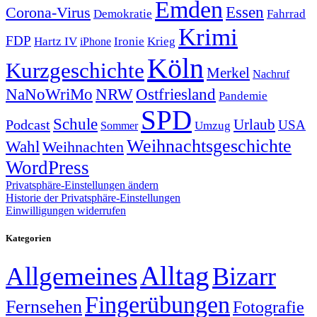
Emden
Corona-Virus
Essen
Demokratie
Fahrrad
Krimi
FDP
Hartz IV
Krieg
Ironie
iPhone
Köln
Kurzgeschichte
Merkel
Nachruf
NRW
Ostfriesland
NaNoWriMo
Pandemie
SPD
Schule
Urlaub
Podcast
USA
Sommer
Umzug
Weihnachtsgeschichte
Wahl
Weihnachten
WordPress
Privatsphäre-Einstellungen ändern
Historie der Privatsphäre-Einstellungen
Einwilligungen widerrufen
Kategorien
Alltag
Allgemeines
Bizarr
Fingerübungen
Fernsehen
Fotografie