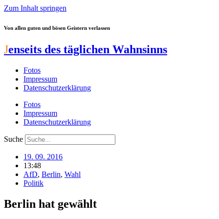
Zum Inhalt springen
Von allen guten und bösen Geistern verlassen
J
enseits des täglichen Wahnsinns
Fotos
Impressum
Datenschutzerklärung
Fotos
Impressum
Datenschutzerklärung
Suche
19. 09. 2016
13:48
AfD
,
Berlin
,
Wahl
Politik
Berlin hat gewählt