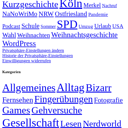
Köln
Kurzgeschichte
Merkel
Nachruf
NRW
Ostfriesland
NaNoWriMo
Pandemie
SPD
Schule
Urlaub
Podcast
USA
Sommer
Umzug
Weihnachtsgeschichte
Wahl
Weihnachten
WordPress
Privatsphäre-Einstellungen ändern
Historie der Privatsphäre-Einstellungen
Einwilligungen widerrufen
Kategorien
Alltag
Allgemeines
Bizarr
Fingerübungen
Fernsehen
Fotografie
Games
Gehversuche
Gesellschaft
Lesen
Nerdworld