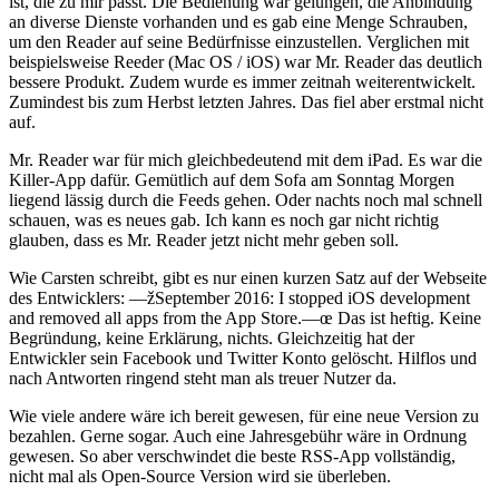
ist, die zu mir passt. Die Bedienung war gelungen, die Anbindung
an diverse Dienste vorhanden und es gab eine Menge Schrauben,
um den Reader auf seine Bedürfnisse einzustellen. Verglichen mit
beispielsweise Reeder (Mac OS / iOS) war Mr. Reader das deutlich
bessere Produkt. Zudem wurde es immer zeitnah weiterentwickelt.
Zumindest bis zum Herbst letzten Jahres. Das fiel aber erstmal nicht
auf.
Mr. Reader war für mich gleichbedeutend mit dem iPad. Es war die
Killer-App dafür. Gemütlich auf dem Sofa am Sonntag Morgen
liegend lässig durch die Feeds gehen. Oder nachts noch mal schnell
schauen, was es neues gab. Ich kann es noch gar nicht richtig
glauben, dass es Mr. Reader jetzt nicht mehr geben soll.
Wie Carsten schreibt, gibt es nur einen kurzen Satz auf der Webseite
des Entwicklers: —žSeptember 2016: I stopped iOS development
and removed all apps from the App Store.—œ Das ist heftig. Keine
Begründung, keine Erklärung, nichts. Gleichzeitig hat der
Entwickler sein Facebook und Twitter Konto gelöscht. Hilflos und
nach Antworten ringend steht man als treuer Nutzer da.
Wie viele andere wäre ich bereit gewesen, für eine neue Version zu
bezahlen. Gerne sogar. Auch eine Jahresgebühr wäre in Ordnung
gewesen. So aber verschwindet die beste RSS-App vollständig,
nicht mal als Open-Source Version wird sie überleben.