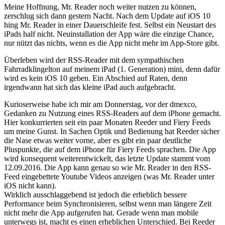
Meine Hoffnung, Mr. Reader noch weiter nutzen zu können,
zerschlug sich dann gestern Nacht. Nach dem Update auf iOS 10
hing Mr. Reader in einer Dauerschleife fest. Selbst ein Neustart des
iPads half nicht. Neuinstallation der App wäre die einzige Chance,
nur nützt das nichts, wenn es die App nicht mehr im App-Store gibt.
Überleben wird der RSS-Reader mit dem sympathischen
Fahrradklingelton auf meinem iPad (1. Generation) mini, denn dafür
wird es kein iOS 10 geben. Ein Abschied auf Raten, denn
irgendwann hat sich das kleine iPad auch aufgebracht.
Kurioserweise habe ich mir am Donnerstag, vor der dmexco,
Gedanken zu Nutzung eines RSS-Readers auf dem iPhone gemacht.
Hier konkurrierten seit ein paar Monaten Reeder und Fiery Feeds
um meine Gunst. In Sachen Optik und Bedienung hat Reeder sicher
die Nase etwas weiter vorne, aber es gibt ein paar deutliche
Pluspunkte, die auf dem iPhone für Fiery Feeds sprachen. Die App
wird konsequent weiterentwickelt, das letzte Update stammt vom
12.09.2016. Die App kann genau so wie Mr. Reader in den RSS-
Feed eingebettete Youtube Videos anzeigen (was Mr. Reader unter
iOS nicht kann).
Wirklich ausschlaggebend ist jedoch die erheblich bessere
Performance beim Synchronisieren, selbst wenn man längere Zeit
nicht mehr die App aufgerufen hat. Gerade wenn man mobile
unterwegs ist, macht es einen erheblichen Unterschied. Bei Reeder