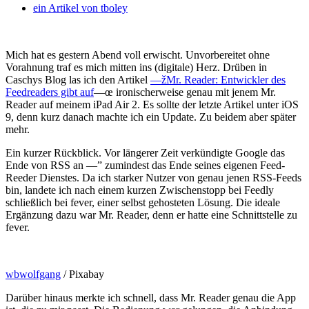
ein Artikel von
tboley
Mich hat es gestern Abend voll erwischt. Unvorbereitet ohne
Vorahnung traf es mich mitten ins (digitale) Herz. Drüben in
Caschys Blog las ich den Artikel
—žMr. Reader: Entwickler des
Feedreaders gibt auf
—œ ironischerweise genau mit jenem Mr.
Reader auf meinem iPad Air 2. Es sollte der letzte Artikel unter iOS
9, denn kurz danach machte ich ein Update. Zu beidem aber später
mehr.
Ein kurzer Rückblick. Vor längerer Zeit verkündigte Google das
Ende von RSS an —” zumindest das Ende seines eigenen Feed-
Reeder Dienstes. Da ich starker Nutzer von genau jenen RSS-Feeds
bin, landete ich nach einem kurzen Zwischenstopp bei Feedly
schließlich bei fever, einer selbst gehosteten Lösung. Die ideale
Ergänzung dazu war Mr. Reader, denn er hatte eine Schnittstelle zu
fever.
wbwolfgang
/ Pixabay
Darüber hinaus merkte ich schnell, dass Mr. Reader genau die App