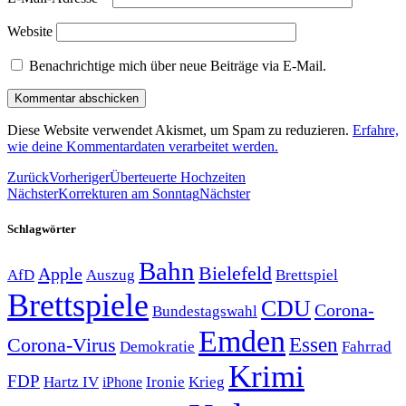
Website
Benachrichtige mich über neue Beiträge via E-Mail.
Diese Website verwendet Akismet, um Spam zu reduzieren.
Erfahre,
wie deine Kommentardaten verarbeitet werden.
Zurück
Vorheriger
Überteuerte Hochzeiten
Nächster
Korrekturen am Sonntag
Nächster
Schlagwörter
Bahn
Bielefeld
Apple
Auszug
AfD
Brettspiel
Brettspiele
CDU
Corona-
Bundestagswahl
Emden
Corona-Virus
Essen
Demokratie
Fahrrad
Krimi
FDP
Hartz IV
Krieg
Ironie
iPhone