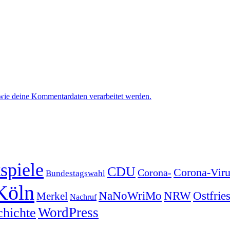
 wie deine Kommentardaten verarbeitet werden.
spiele
CDU
Corona-Viru
Corona-
Bundestagswahl
Köln
NRW
Ostfrie
NaNoWriMo
Merkel
Nachruf
WordPress
chichte