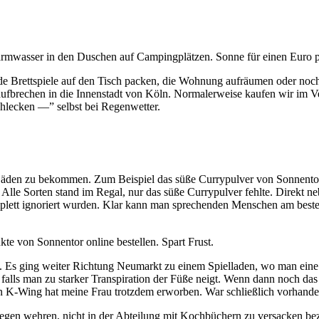
 Warmwasser in den Duschen auf Campingplätzen. Sonne für einen Eur
nde Brettspiele auf den Tisch packen, die Wohnung aufräumen oder noch
fbrechen in die Innenstadt von Köln. Normalerweise kaufen wir im Vee
chlecken —” selbst bei Regenwetter.
Läden zu bekommen. Zum Beispiel das süße Currypulver von Sonnentor.
Alle Sorten stand im Regal, nur das süße Currypulver fehlte. Direkt ne
komplett ignoriert wurden. Klar kann man sprechenden Menschen am best
kte von Sonnentor online bestellen. Spart Frust.
g. Es ging weiter Richtung Neumarkt zu einem Spielladen, wo man ein
e, falls man zu starker Transpiration der Füße neigt. Wenn dann noch 
Den K-Wing hat meine Frau trotzdem erworben. War schließlich vorhande
en wehren, nicht in der Abteilung mit Kochbüchern zu versacken bezi