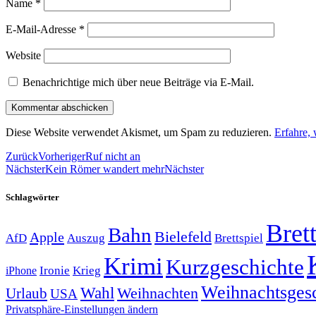
Name
*
E-Mail-Adresse
*
Website
Benachrichtige mich über neue Beiträge via E-Mail.
Diese Website verwendet Akismet, um Spam zu reduzieren.
Erfahre,
Zurück
Vorheriger
Ruf nicht an
Nächster
Kein Römer wandert mehr
Nächster
Schlagwörter
Brett
Bahn
Bielefeld
Apple
Auszug
AfD
Brettspiel
Krimi
Kurzgeschichte
Krieg
Ironie
iPhone
Weihnachtsges
Wahl
Weihnachten
Urlaub
USA
Privatsphäre-Einstellungen ändern