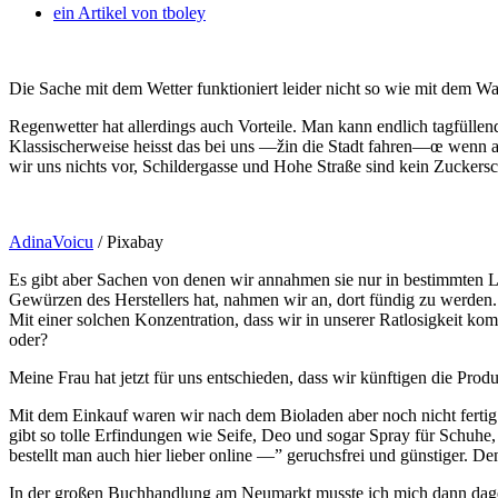
ein Artikel von
tboley
Die Sache mit dem Wetter funktioniert leider nicht so wie mit dem
Regenwetter hat allerdings auch Vorteile. Man kann endlich tagfülle
Klassischerweise heisst das bei uns —žin die Stadt fahren—œ wenn au
wir uns nichts vor, Schildergasse und Hohe Straße sind kein Zuckers
AdinaVoicu
/ Pixabay
Es gibt aber Sachen von denen wir annahmen sie nur in bestimmten 
Gewürzen des Herstellers hat, nahmen wir an, dort fündig zu werden. 
Mit einer solchen Konzentration, dass wir in unserer Ratlosigkeit 
oder?
Meine Frau hat jetzt für uns entschieden, dass wir künftigen die Produ
Mit dem Einkauf waren wir nach dem Bioladen aber noch nicht ferti
gibt so tolle Erfindungen wie Seife, Deo und sogar Spray für Schuh
bestellt man auch hier lieber online —” geruchsfrei und günstiger. 
In der großen Buchhandlung am Neumarkt musste ich mich dann dageg