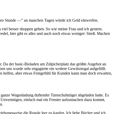
o pro Stunde —” an manchen Tagen würde ich Geld einwerfen.
 viel besser shoppen gehen. So wie meine Frau und ich gestern.
del, hier gibt es alles und auch noch etwas weniger: Streß. Machen
 Da der basic-Bioladen am Zülpicherplatz das größte Angebot an
ben uns wurde sehr engagierte ein weitere Gewürzregal aufgefüllt.
en helfen, aber etwas Feingefühl für Kunden kann man doch erwarten,
e ganze Wagenladung duftender Turnschuhträger abgeladen hatte. Es
das Unvermögen, einfach mal ein Fenster aufzumachen dazu kommt,
n.
ehungsweise die Regale leer zu kaufen. Ich liebe Bücher und ich