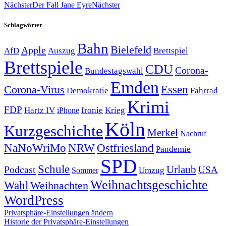
Nächster
Der Fall Jane Eyre
Nächster
Schlagwörter
Bahn
Bielefeld
Apple
Auszug
AfD
Brettspiel
Brettspiele
CDU
Corona-
Bundestagswahl
Emden
Corona-Virus
Essen
Demokratie
Fahrrad
Krimi
FDP
Hartz IV
Krieg
Ironie
iPhone
Köln
Kurzgeschichte
Merkel
Nachruf
NRW
Ostfriesland
NaNoWriMo
Pandemie
SPD
Schule
Urlaub
Podcast
USA
Sommer
Umzug
Weihnachtsgeschichte
Wahl
Weihnachten
WordPress
Privatsphäre-Einstellungen ändern
Historie der Privatsphäre-Einstellungen