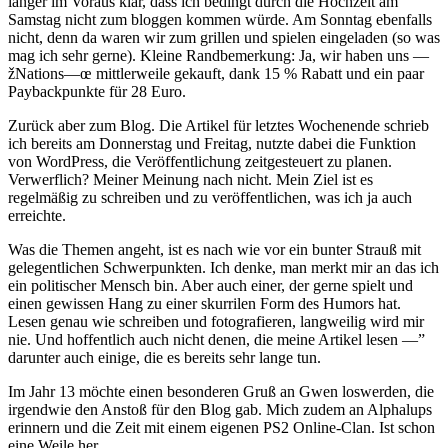
länger im Voraus klar, dass ich bedingt durch die Hochzeit am
Samstag nicht zum bloggen kommen würde. Am Sonntag ebenfalls
nicht, denn da waren wir zum grillen und spielen eingeladen (so was
mag ich sehr gerne). Kleine Randbemerkung: Ja, wir haben uns —
žNations—œ mittlerweile gekauft, dank 15 % Rabatt und ein paar
Paybackpunkte für 28 Euro.
Zurück aber zum Blog. Die Artikel für letztes Wochenende schrieb
ich bereits am Donnerstag und Freitag, nutzte dabei die Funktion
von WordPress, die Veröffentlichung zeitgesteuert zu planen.
Verwerflich? Meiner Meinung nach nicht. Mein Ziel ist es
regelmäßig zu schreiben und zu veröffentlichen, was ich ja auch
erreichte.
Was die Themen angeht, ist es nach wie vor ein bunter Strauß mit
gelegentlichen Schwerpunkten. Ich denke, man merkt mir an das ich
ein politischer Mensch bin. Aber auch einer, der gerne spielt und
einen gewissen Hang zu einer skurrilen Form des Humors hat.
Lesen genau wie schreiben und fotografieren, langweilig wird mir
nie. Und hoffentlich auch nicht denen, die meine Artikel lesen —”
darunter auch einige, die es bereits sehr lange tun.
Im Jahr 13 möchte einen besonderen Gruß an Gwen loswerden, die
irgendwie den Anstoß für den Blog gab. Mich zudem an Alphalups
erinnern und die Zeit mit einem eigenen PS2 Online-Clan. Ist schon
eine Weile her.