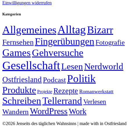
Einwilligungen widerrufen
Kategorien
Alltag
Allgemeines
Bizarr
Fingerübungen
Fernsehen
Fotografie
Games
Gehversuche
Gesellschaft
Lesen
Nerdworld
Politik
Ostfriesland
Podcast
Produkte
Rezepte
Romanwerkstatt
Projekte
Schreiben
Tellerrand
Verlesen
WordPress
Work
Wandern
©2026 Jenseits des täglichen Wahnsinns | made with
in Ostfriesland