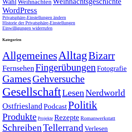
Weihnachtsgeschichte
Wahl
Weihnachten
WordPress
Privatsphäre-Einstellungen ändern
Historie der Privatsphäre-Einstellungen
Einwilligungen widerrufen
Kategorien
Alltag
Allgemeines
Bizarr
Fingerübungen
Fernsehen
Fotografie
Games
Gehversuche
Gesellschaft
Lesen
Nerdworld
Politik
Ostfriesland
Podcast
Produkte
Rezepte
Romanwerkstatt
Projekte
Schreiben
Tellerrand
Verlesen