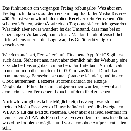
Das funktioniert am vergangen Freitag reibungslos. Was aber am
Freitag nicht da war, sondern erst am Tag drauf: der Media Receiver
400. Selbst wenn wir mit dem alten Receiver kein Fernsehen hätten
schauen können, wärenÂ wir einen Tag ohne sicher nicht gestorben.
Was mich aber etwas wundert, ist der Umstand, dass man bei so
einer langen Vorlaufzeit, nämlich 21. Mai bis 1. Juli offensichtlich
nicht willens oder in der Lage war, das Gerät rechtzeitig zu
verschicken.
Wie dem auch sei, Fernseher läuft. Eine neue App für iOS gibt es
auch dazu. Sieht nett aus, nervt aber ziemlich mit der Werbung, eine
zusätzliche Leistung dazu zu buchen. Für EntertainTV mobil zahlt
man dann monatlich noch mal 6,95 Euro zusätzlich. Damit kann
man unterwegs Fernsehen schauen (brauche ich nicht) und in der
Cloud aufnehmen. Letzteres ist offensichtlich die einzige
Möglichkeit, Filme die damit aufgenommen wurden, sowohl auf
dem heimischen Fernseher als auch auf dem iPad zu sehen.
Nach wie vor gibt es keine Möglichkeit, das Zeug, was sich auf
meinem Media Receiver zu Hause befindet innerhalb des eigenen
WLANS auf das iPad zu streamen. Oder aber das iPad ebenfalls im
heimischen WLAN als Fernseher zu verwenden. Technisch sollte so
was ohne Probleme möglich und vor allem ohne Aufpreis enthalten
sein.