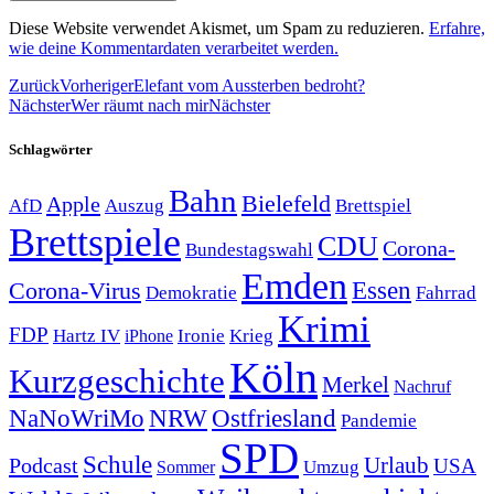
Diese Website verwendet Akismet, um Spam zu reduzieren.
Erfahre,
wie deine Kommentardaten verarbeitet werden.
Zurück
Vorheriger
Elefant vom Aussterben bedroht?
Nächster
Wer räumt nach mir
Nächster
Schlagwörter
Bahn
Bielefeld
Apple
Auszug
AfD
Brettspiel
Brettspiele
CDU
Corona-
Bundestagswahl
Emden
Corona-Virus
Essen
Demokratie
Fahrrad
Krimi
FDP
Hartz IV
Krieg
Ironie
iPhone
Köln
Kurzgeschichte
Merkel
Nachruf
NRW
Ostfriesland
NaNoWriMo
Pandemie
SPD
Schule
Urlaub
Podcast
USA
Sommer
Umzug