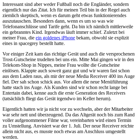
Interessant sind aber weder Fußball noch die Engländer, sondern
eigentlich nur das Zitat. Ich für meinen Teil bin in der Regel auch
ziemlich skeptisch, wenn es darum geht etwas funktionierendes
auszutauschen. Besonders dann, wenn es um so was wie
Telefonanschlüsse und Tarife geht. Da bin ich nämlich mittlerweile
ein gebranntes Kind. Irgendwas läuft immer schief. Zuletzt bei
meiner Frau, die
ein goldenes iPhone
bekam, obwohl sie explizit
eines in spacegrey bestellt hatte.
Vor einiger Zeit kam das richtige Gerät und auch die versprochenen
Trost-Gutscheine trudelten bei uns ein. Mitte Mai gingen wir in den
Telekom-Shop in Nippes, meine Frau wollte die Gutscheine
einlösen. Klappte auch soweit ganz gut und wir waren fast schon
aus dem Laden raus, als mir der neue Media Receiver 400 ins Auge
fiel. Der sah schon schick aus. Vor allem die neue Menüführung
hatte stach ins Auge. Als Kunden sind wir schon recht lange bei
Entertain dabei, kenne auch die erste Generation des Receivers
(tatsächlich fliegt das Gerät irgendwo im Keller herum).
Eigentlich hatten wir ja nicht vor zu wechseln, aber der Mitarbeiter
war sehr nett und überzeugend. Da das Altgerät noch bis zum Rand
voller aufgenommener Filme war, vereinbarten wird einen Termin
zu Umstellung. Anvisiert war der 1. Juli. Der neue Receiver reichte
allein nicht aus, es musste noch etwas am Anschluss umgestellt
werden.